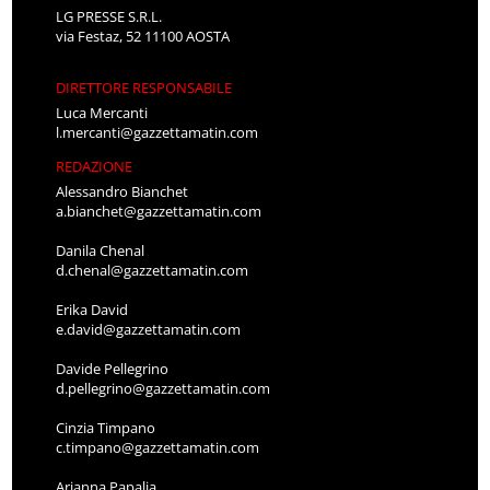
LG PRESSE S.R.L.
via Festaz, 52 11100 AOSTA
DIRETTORE RESPONSABILE
Luca Mercanti
l.mercanti@gazzettamatin.com
REDAZIONE
Alessandro Bianchet
a.bianchet@gazzettamatin.com
Danila Chenal
d.chenal@gazzettamatin.com
Erika David
e.david@gazzettamatin.com
Davide Pellegrino
d.pellegrino@gazzettamatin.com
Cinzia Timpano
c.timpano@gazzettamatin.com
Arianna Papalia