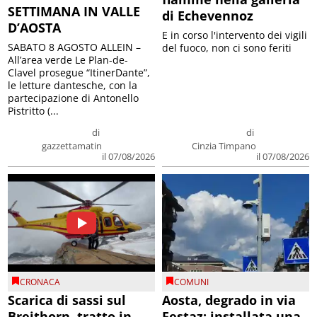
SETTIMANA IN VALLE
di Echevennoz
D’AOSTA
E in corso l'intervento dei vigili
SABATO 8 AGOSTO ALLEIN –
del fuoco, non ci sono feriti
All’area verde Le Plan-de-
Clavel prosegue “ItinerDante”,
le letture dantesche, con la
partecipazione di Antonello
Pistritto (...
di
di
gazzettamatin
Cinzia Timpano
il 07/08/2026
il 07/08/2026
CRONACA
COMUNI
Scarica di sassi sul
Aosta, degrado in via
Breithorn, tratto in
Festaz: installata una