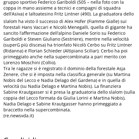
gruppo sportivo Federico Gariboldi (505 – nella foto con la
coppa in mano assieme a tecnici e compagni di squadra
dell’Asiva) e laltoatesino Fritz Lintner (490). La graduatora dello
slalom ha visto il successo di Alex Hofer (Fiamme Gialle) sui
forestali Hans Vaccari e Nicolò Menegalli, quella di gigante ha
sancito l’affermazione dell’alpino Daniele Sorio su Federico
Gariboldi e Steven Giuliano (Sestriere), mentre nella velocità
(superG più discesa) ha trionfato Nicolò Cerbo su Fritz Lintner
(Ridanna) e Florian Schieder (Altipiano Sciliar); Cerbo ha poi
primeggiato anche nella supercombinata a pari merito con
Lorenzo Moschini (Collio).
Tra le ragazze si è registrato il dominio della forestale Asja
Zenere, che si è imposta nella classifica generale (su Martina
Nobis del Lecco e Nadia Delago del Gardena) e in quella di
velocità (su Nadia Delago e Martina Nobis). La finanziera
Sabine Krautgasser si è presa la graduatoria dello slalom (sulla
coppia del Lecco formata da Giulia Lorini e Martina Nobis),
Nadia Delago e Sabine Krautgasser hanno primeggiato a
braccetto nella supercombinata.
(re.newsvda.it)