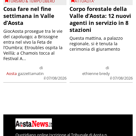
TURISMO & TEMPO LIBERO
ATTUALITA'
Cosa fare nel fine
Corpo forestale della
settimana in Valle
Valle d’Aosta: 12 nuovi
d’Aosta
agenti in servizio in 8
stazioni
GiocAosta prosegue tra le vie
del capoluogo; a Brissogne
Questa mattina, a palazzo
entra nel vivo la Feta de
regionale, si è tenuta la
l’Oumbra; Etroubles ospita la
cerimonia di giuramento
Veillà; a Chamois tocca al
Festival A...
di
di
Aosta
gazzettamatin
ethienne bredy
il 07/08/2026
il 07/08/2026
Quotidiano online Iscrizione al Tribunale di Aosta n.