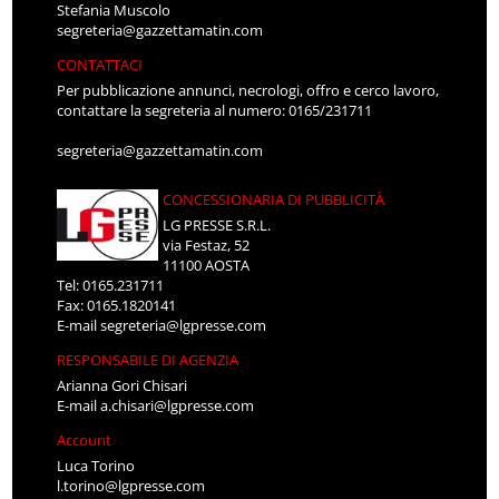
Stefania Muscolo
segreteria@gazzettamatin.com
CONTATTACI
Per pubblicazione annunci, necrologi, offro e cerco lavoro,
contattare la segreteria al numero: 0165/231711
segreteria@gazzettamatin.com
CONCESSIONARIA DI PUBBLICITÀ
LG PRESSE S.R.L.
via Festaz, 52
11100 AOSTA
Tel: 0165.231711
Fax: 0165.1820141
E-mail
segreteria@lgpresse.com
RESPONSABILE DI AGENZIA
Arianna Gori Chisari
E-mail
a.chisari@lgpresse.com
Account
Luca Torino
l.torino@lgpresse.com