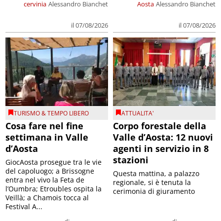
cervinia
Alessandro Bianchet
Aosta
Alessandro Bianchet
il 07/08/2026
il 07/08/2026
TURISMO & TEMPO LIBERO
ATTUALITA'
Cosa fare nel fine
Corpo forestale della
settimana in Valle
Valle d’Aosta: 12 nuovi
d’Aosta
agenti in servizio in 8
stazioni
GiocAosta prosegue tra le vie
del capoluogo; a Brissogne
Questa mattina, a palazzo
entra nel vivo la Feta de
regionale, si è tenuta la
l’Oumbra; Etroubles ospita la
cerimonia di giuramento
Veillà; a Chamois tocca al
Festival A...