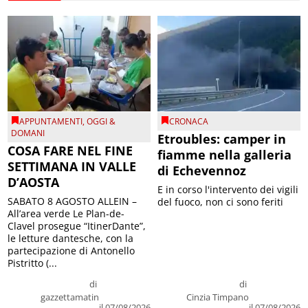
APPUNTAMENTI
,
OGGI &
CRONACA
DOMANI
Etroubles: camper in
COSA FARE NEL FINE
fiamme nella galleria
SETTIMANA IN VALLE
di Echevennoz
D’AOSTA
E in corso l'intervento dei vigili
SABATO 8 AGOSTO ALLEIN –
del fuoco, non ci sono feriti
All’area verde Le Plan-de-
Clavel prosegue “ItinerDante”,
le letture dantesche, con la
partecipazione di Antonello
Pistritto (...
di
di
gazzettamatin
Cinzia Timpano
il 07/08/2026
il 07/08/2026