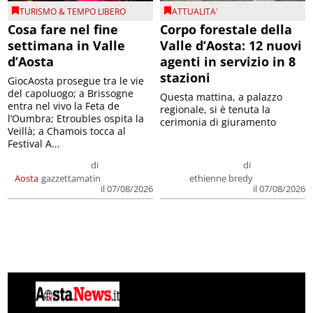
TURISMO & TEMPO LIBERO
ATTUALITA'
Cosa fare nel fine
Corpo forestale della
settimana in Valle
Valle d’Aosta: 12 nuovi
d’Aosta
agenti in servizio in 8
stazioni
GiocAosta prosegue tra le vie
del capoluogo; a Brissogne
Questa mattina, a palazzo
entra nel vivo la Feta de
regionale, si è tenuta la
l’Oumbra; Etroubles ospita la
cerimonia di giuramento
Veillà; a Chamois tocca al
Festival A...
di
di
Aosta
gazzettamatin
ethienne bredy
il 07/08/2026
il 07/08/2026