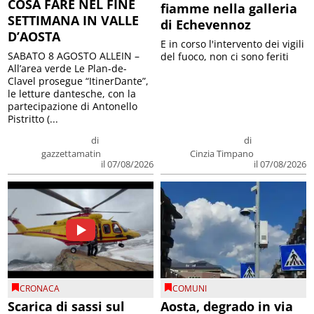
COSA FARE NEL FINE
fiamme nella galleria
SETTIMANA IN VALLE
di Echevennoz
D’AOSTA
E in corso l'intervento dei vigili
SABATO 8 AGOSTO ALLEIN –
del fuoco, non ci sono feriti
All’area verde Le Plan-de-
Clavel prosegue “ItinerDante”,
le letture dantesche, con la
partecipazione di Antonello
Pistritto (...
di
di
gazzettamatin
Cinzia Timpano
il 07/08/2026
il 07/08/2026
CRONACA
COMUNI
Scarica di sassi sul
Aosta, degrado in via