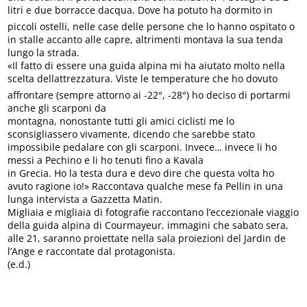
litri e due borracce dacqua. Dove ha potuto ha dormito in
piccoli ostelli, nelle case delle persone che lo hanno ospitato o
in stalle accanto alle capre, altrimenti montava la sua tenda
lungo la strada.
«Il fatto di essere una guida alpina mi ha aiutato molto nella
scelta dellattrezzatura. Viste le temperature che ho dovuto
affrontare (sempre attorno ai -22°, -28°) ho deciso di portarmi
anche gli scarponi da
montagna, nonostante tutti gli amici ciclisti me lo
sconsigliassero vivamente, dicendo che sarebbe stato
impossibile pedalare con gli scarponi. Invece… invece li ho
messi a Pechino e li ho tenuti fino a Kavala
in Grecia. Ho la testa dura e devo dire che questa volta ho
avuto ragione io!» Raccontava qualche mese fa Pellin in una
lunga intervista a Gazzetta Matin.
Migliaia e migliaia di fotografie raccontano l’eccezionale viaggio
della guida alpina di Courmayeur, immagini che sabato sera,
alle 21, saranno proiettate nella sala proiezioni del Jardin de
l’Ange e raccontate dal protagonista.
(e.d.)