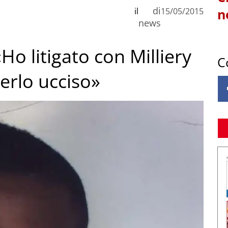
di
il
15/05/2015
n
news
Ho litigato con Milliery
C
erlo ucciso»