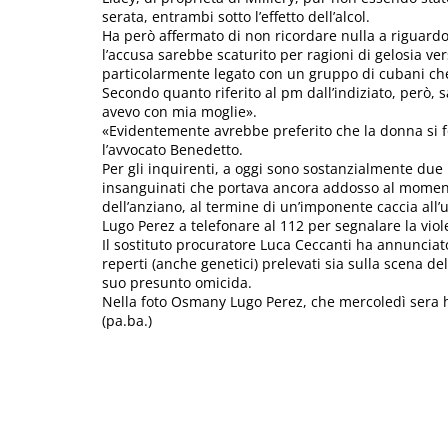
serata, entrambi sotto l’effetto dell’alcol.
Ha però affermato di non ricordare nulla a riguardo
l’accusa sarebbe scaturito per ragioni di gelosia v
particolarmente legato con un gruppo di cubani che
Secondo quanto riferito al pm dall’indiziato, però, 
avevo con mia moglie».
«Evidentemente avrebbe preferito che la donna si 
l’avvocato Benedetto.
Per gli inquirenti, a oggi sono sostanzialmente due i g
insanguinati che portava ancora addosso al moment
dell’anziano, al termine di un’imponente caccia all’
Lugo Perez a telefonare al 112 per segnalare la viole
Il sostituto procuratore Luca Ceccanti ha annunciat
reperti (anche genetici) prelevati sia sulla scena de
suo presunto omicida.
Nella foto Osmany Lugo Perez, che mercoledì sera ha
(pa.ba.)