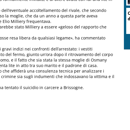
 dell’eventuale accoltellamento del rivale, che secondo
O
erso la moglie, che da un anno a questa parte aveva
d
 Elio Milliery frequentava.
sarebbe stato Milliery a essere «geloso del rapporto che
fosse resa libera da qualsiasi legame», ha commentato
ravi indizi nei confronti dell’arrestato: i vestiti
o del fermo, giunto un’ora dopo il ritrovamento del corpo
uomo, e il fatto che sia stata la stessa moglie di Osmany
nta lite in atto tra suo marito e il padrone di casa.
o che affiderà una consulenza tecnica per analizzare i
l crimine sia sugli indumenti che indossavano la vittima e il
 tentato il suicidio in carcere a Brissogne.