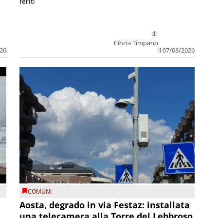
feriti
di
Cinzia Timpano
026
il 07/08/2026
COMUNI
n
Aosta, degrado in via Festaz: installata
una telecamera alla Torre del Lebbroso