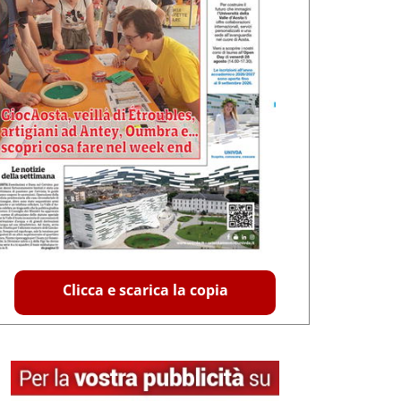
Clicca e scarica la copia