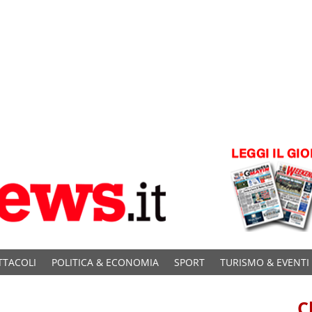
TTACOLI
POLITICA & ECONOMIA
SPORT
TURISMO & EVENTI
C