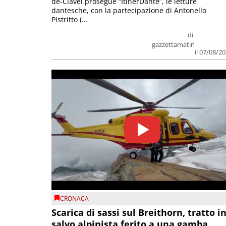
de-Clavel prosegue “ItinerDante”, le letture
dantesche, con la partecipazione di Antonello
Pistritto (...
di
gazzettamatin
il 07/08/2
CRONACA
Scarica di sassi sul Breithorn, tratto i
salvo alpinista ferito a una gamba