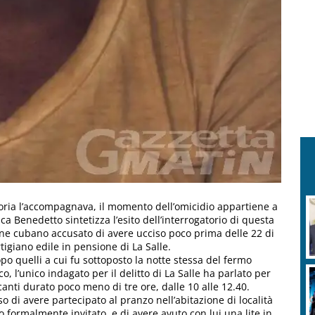
moria l’accompagnava, il momento dell’omicidio appartiene a
ca Benedetto sintetizza l’esito dell’interrogatorio di questa
nne cubano accusato di avere ucciso poco prima delle 22 di
rtigiano edile in pensione di La Salle.
opo quelli a cui fu sottoposto la notte stessa del fermo
o, l’unico indagato per il delitto di La Salle ha parlato per
anti durato poco meno di tre ore, dalle 10 alle 12.40.
i avere partecipato al pranzo nell’abitazione di località
o formalmente invitato, e di avere avuto con lui una lite in