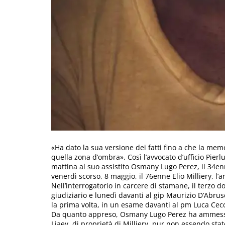
«Ha dato la sua versione dei fatti fino a che la me
quella zona d’ombra». Così l’avvocato d’ufficio Pierlu
mattina al suo assistito Osmany Lugo Perez, il 34e
venerdì scorso, 8 maggio, il 76enne Elio Milliery, l’a
Nell’interrogatorio in carcere di stamane, il terzo d
giudiziario e lunedì davanti al gip Maurizio D’Abrusc
la prima volta, in un esame davanti al pm Luca Cecc
Da quanto appreso, Osmany Lugo Perez ha ammesso d
Liaey, di proprietà di Milliery, pur non essendo stat