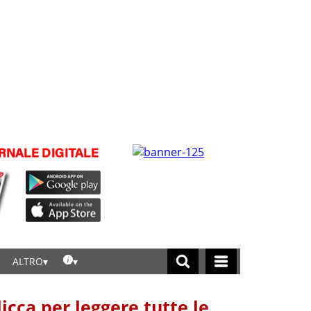
ALTRO
licca per leggere tutte le