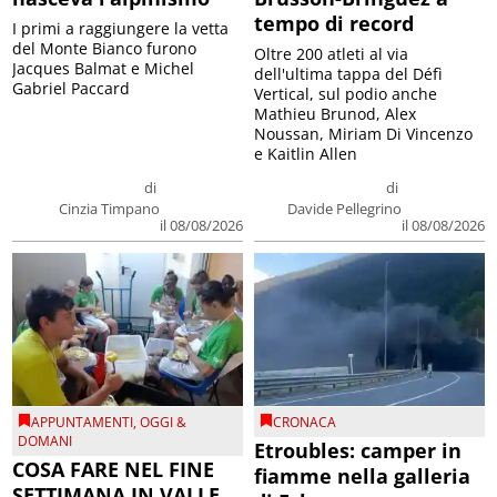
tempo di record
I primi a raggiungere la vetta
del Monte Bianco furono
Oltre 200 atleti al via
Jacques Balmat e Michel
dell'ultima tappa del Défì
Gabriel Paccard
Vertical, sul podio anche
Mathieu Brunod, Alex
Noussan, Miriam Di Vincenzo
e Kaitlin Allen
di
di
Cinzia Timpano
Davide Pellegrino
il 08/08/2026
il 08/08/2026
APPUNTAMENTI
,
OGGI &
CRONACA
DOMANI
Etroubles: camper in
COSA FARE NEL FINE
fiamme nella galleria
SETTIMANA IN VALLE