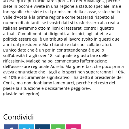
«Forse qui è più facile fare sport – ha detto Malagò -, perché
siete in pochi e vivete in una regione a statuto speciale, ma è
innegabile che siete tra i primissimi della classe, visto che la
Valle d’Aosta è la prima regione come tesserati rispetto al
numero di abitanti: se i vostri dati si trasferissero alla realtà
italiana avremmo otto milioni di tesserati contro i quattro
attuali. Complimenti ai dirigenti, ai tecnici, agli atleti e ai
politici; essere qui è un tributo al lavoro svolto in questi due
anni dal presidente Marchiando e dai suoi collaboratori.
L’unico dato che è un po’ in controtendenza è quello
sull’obesità tra gli over 18, sul quale è giusto fare delle
riflessioni». Malagò ha poi commentato l’affermazione
dell’assessore regionale Aurelio Marguerettaz, che poco prima
aveva annunciato che i tagli allo sport non supereranno il 10%.
«Il 10% è sicuramente significativo – ha detto il presidente del
Coni -, ma non dobbiamo lamentarci, perché nel resto del
paese la situazione è decisamente peggiore».
(davide pellegrino)
Condividi