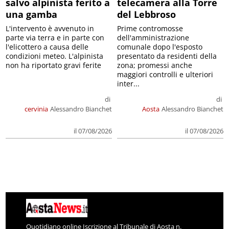
salvo alpinista ferito a
telecamera alla Torre
una gamba
del Lebbroso
L'intervento è avvenuto in
Prime contromosse
parte via terra e in parte con
dell'amministrazione
l'elicottero a causa delle
comunale dopo l'esposto
condizioni meteo. L'alpinista
presentato da residenti della
non ha riportato gravi ferite
zona; promessi anche
maggiori controlli e ulteriori
inter...
di
di
cervinia
Alessandro Bianchet
Aosta
Alessandro Bianchet
il 07/08/2026
il 07/08/2026
Quotidiano online Iscrizione al Tribunale di Aosta n.