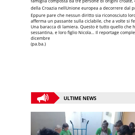
famiglia composta da tre persone di origini croate, 
della Croazia nellUnione europea a decorrere dal p
Eppure pare che nessun diritto sia riconosciuto loro
afferma un passante sulla ciclabile, che a volte si f
Una baracca di lamiera. Questo è tutto quello che h
sessantina, e loro figlio Nicola… Il reportage compl
dicembre
(pa.ba.)
ULTIME NEWS