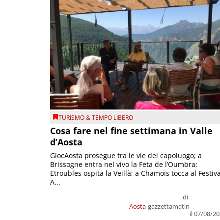
TURISMO & TEMPO LIBERO
Cosa fare nel fine settimana in Valle
d’Aosta
GiocAosta prosegue tra le vie del capoluogo; a
Brissogne entra nel vivo la Feta de l’Oumbra;
Etroubles ospita la Veillà; a Chamois tocca al Festiva
A...
di
Aosta
gazzettamatin
il 07/08/2