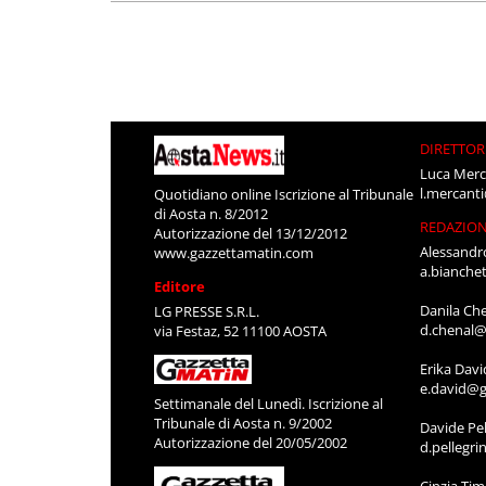
DIRETTOR
Luca Merc
l.mercant
Quotidiano online Iscrizione al Tribunale
di Aosta n. 8/2012
REDAZIO
Autorizzazione del 13/12/2012
Alessandr
www.gazzettamatin.com
a.bianche
Editore
Danila Ch
LG PRESSE S.R.L.
d.chenal@
via Festaz, 52 11100 AOSTA
Erika Davi
e.david@g
Settimanale del Lunedì. Iscrizione al
Tribunale di Aosta n. 9/2002
Davide Pel
Autorizzazione del 20/05/2002
d.pellegr