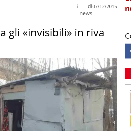
di
il
07/12/2015
n
news
gli «invisibili» in riva
C