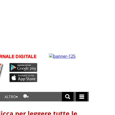
ALTRO
licca per leggere tutte le