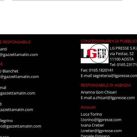
CONCESSIONARIA DI PUBBLIC
E RESPONSABILE
LG PRESSE S.R.
anti
via Festaz, 52
i@gazzettamatin.com
11100 AOSTA
NE
Tel: 0165.2317
Fax: 0165.1820141
o Bianchet
E-mail
segreteria@lgpresse.co
t@gazzettamatin.com
RESPONSABILE DI AGENZIA
enal
Arianna Gori Chisari
gazzettamatin.com
E-mail
a.chisari@lgpresse.com
d
Account
azzettamatin.com
Luca Torino
l.torino@lgpresse.com
legrino
Ivana Cretier
ino@gazzettamatin.com
i.cretier@lgpresse.com
Daniele Fimiano