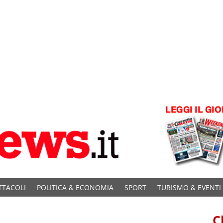
TTACOLI
POLITICA & ECONOMIA
SPORT
TURISMO & EVENTI
C