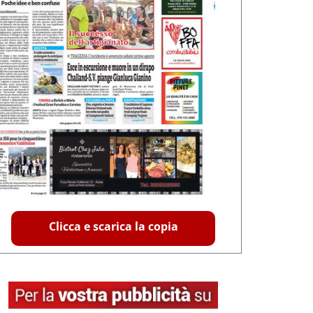
Clicca e scarica la copia