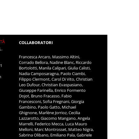
ITÀ
COLLABORATORI
L.
Francesca Arcaro, Massimo Altini,
Corrado Bellora, Nadine Blanc, Riccardo
11
Bortolotti, Manila Calipari, Giulia Calisti,
Nadia Camposaragna, Paolo Ciambi,
m
Filippo Clermont, Carol Di Vito, Christian
Leo Dufour, Christian Evaspasiano,
Giuseppe Farinella, Enrico Formento
Dojot, Bruno Fracasso, Fabio
Francesconi, Sofia Fregnani, Giorgia
Gambino, Paolo Gatto, Michael
Ghignone, Marlène Jorrioz, Cecilia
Lazzarotto, Giacomo Mangano, Angela
Marrelli, Federico Mecca, Luca Mauro
Melloni, Marc Montrosset, Matteo Nigra,
Sabrina Olibano, Emiliano Pala, Gabriele