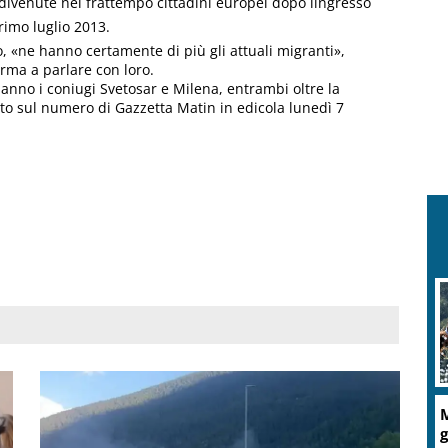
divenute nel frattempo cittadini europei dopo lingresso
rimo luglio 2013.
, «ne hanno certamente di più gli attuali migranti»,
erma a parlare con loro.
anno i coniugi Svetosar e Milena, entrambi oltre la
eto sul numero di Gazzetta Matin in edicola lunedì 7
M
g