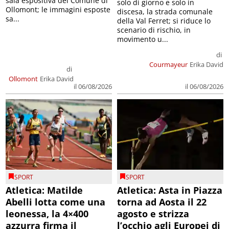
sala espositiva del Comune di
solo di giorno e solo in
Ollomont; le immagini esposte
discesa, la strada comunale
sa...
della Val Ferret; si riduce lo
scenario di rischio, in
movimento u...
di
Courmayeur
Erika David
di
Ollomont
Erika David
il 06/08/2026
il 06/08/2026
SPORT
SPORT
Atletica: Matilde
Atletica: Asta in Piazza
Abelli lotta come una
torna ad Aosta il 22
leonessa, la 4×400
agosto e strizza
azzurra firma il
l’occhio agli Europei di