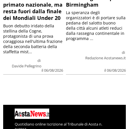
primato nazionale, ma
Birmingham
resta fuori dalla finale
La speranza degli
dei Mondiali Under 20
organizzatori è di portare sulla
pedana del salotto buono
Buon debutto iridato della
della città alcuni atleti reduci
stellina della Cogne,
dalla rassegna continentale in
protagonista di una prova
programma ...
coraggiosa nell'ultima frazione
della seconda batteria della
staffetta mist...
di
Redazione Aostanews.it
di
Davide Pellegrino
il 06/08/2026
il 06/08/2026
Quotidiano online Iscrizione al Tribunale di Aosta n.