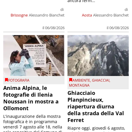
ancora ferm...
di
di
Brissogne
Alessandro Bianchet
Aosta
Alessandro Bianchet
il 06/08/2026
il 06/08/2026
FOTOGRAFIA
AMBIENTE
,
GHIACCIAI
,
MONTAGNA
Anima Alpina, le
Ghiacciaio
fotografie di Ilenia
Planpincieux,
Noussan in mostra a
riapertura diurna
Ollomont
della strada della Val
L'inaugurazione della mostra
Ferret
fotografica è in programma
venerdì 7 agosto alle 18, nella
Riapre oggi, giovedì 6 agosto,