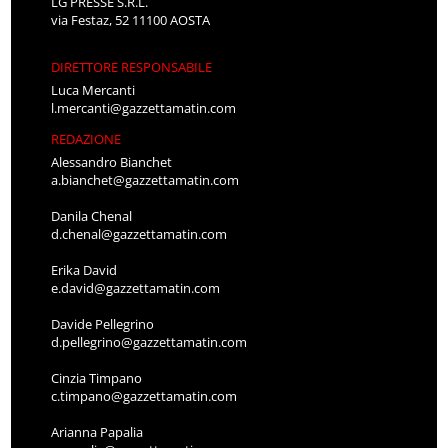
LG PRESSE S.R.L.
via Festaz, 52 11100 AOSTA
DIRETTORE RESPONSABILE
Luca Mercanti
l.mercanti@gazzettamatin.com
REDAZIONE
Alessandro Bianchet
a.bianchet@gazzettamatin.com
Danila Chenal
d.chenal@gazzettamatin.com
Erika David
e.david@gazzettamatin.com
Davide Pellegrino
d.pellegrino@gazzettamatin.com
Cinzia Timpano
c.timpano@gazzettamatin.com
Arianna Papalia