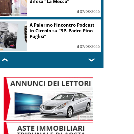
il 07/08/2026
Mps, Lovaglio: valutiamo ogni
opzione per preservare
integrità banca
il 07/08/2026
❮
❯