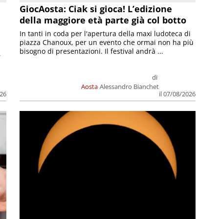
GiocAosta: Ciak si gioca! L’edizione
della maggiore età parte già col botto
In tanti in coda per l'apertura della maxi ludoteca di
piazza Chanoux, per un evento che ormai non ha più
bisogno di presentazioni. Il festival andrà ...
,
di
Aosta
Alessandro Bianchet
026
il 07/08/2026