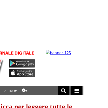
ALTRO
licca per leggere tutte le