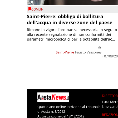
COMUNI
Saint-Pierre: obbligo di bollitura
dell’acqua in diverse zone del paese
Rimane in vigore l'ordinanza, necessaria in seguito
alla recente segnalazione di non conformità dei
parametri microbiologici per la potabilità dell'ac...
di
Saint-Pierre
Fausto Vassoney
il 07/08/2
DIRETTOR
Luca Merc
l.mercant
Quotidiano online Iscrizione al Tribunale
di Aosta n. 8/2012
REDAZIO
Autorizzazione del 13/12/2012