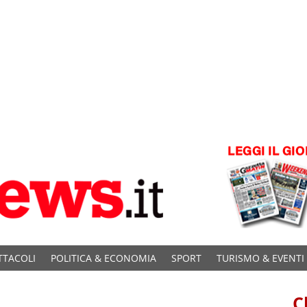
TTACOLI
POLITICA & ECONOMIA
SPORT
TURISMO & EVENTI
C