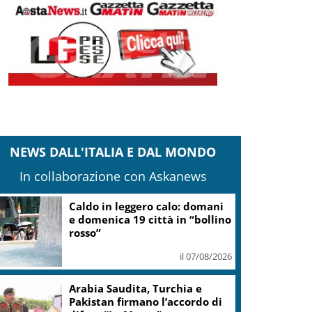
NEWS DALL'ITALIA E DAL MONDO
In collaborazione con Askanews
Onu: Kiev e Mosca cessino
attacchi contro civili
il 07/08/2026
Cons. Maremma Toscana: uve
sane e qualità promettente
malgrado il caldo