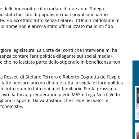
i e delle indennità e il mandato di due anni. Spiega:
no stato tacciato di populismo ma i populismi hanno
e. Ho accettato tutto senza fiatare». L’Union valdôtaine mi
mio nome non è ancora stato ufficializzato ma io mi fido
iore legislatura. La Corte dei conti che interviene mi ha
 senza contare l’antipolitica dilagante sui social media».
 e che ho lasciato parte dello stipendio in beneficenza non
ea Rosset, di Stefano Ferrero e Roberto Cognetta dell’Uvp e
 fatto pensare ancora di più e tutta la voglia di fare politica
o tutto quanto fatto dai miei familiari». Per la prossima
ne avre la forza; prenderanno piede M5S e Lega Nord. Vedo
ogliono risposte. Da valdostano che crede nei valori e
tonomisti».