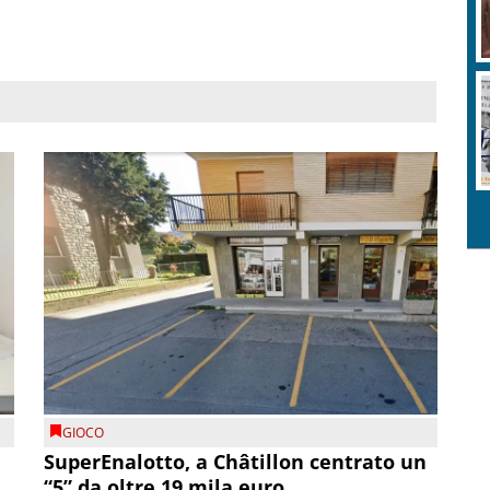
GIOCO
SuperEnalotto, a Châtillon centrato un
“5” da oltre 19 mila euro