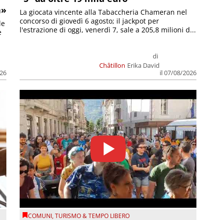
a»
La giocata vincente alla Tabaccheria Chameran nel
concorso di giovedì 6 agosto; il jackpot per
le
l'estrazione di oggi, venerdì 7, sale a 205,8 milioni d...
e
di
Châtillon
Erika David
026
il 07/08/2026
COMUNI
,
TURISMO & TEMPO LIBERO