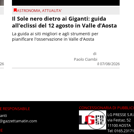
ASTRONOMIA
,
ATTUALITA'
Il Sole nero dietro ai Giganti: guida
all’eclissi del 12 agosto in Valle d’Aosta
La guida ai siti migliori e agli strumenti per
pianificare l'osservazione in Valle d'Aosta
di
Paolo Ciambi
026
il 07/08/2026
CONCESSIONARIA DI PUBBLIC
E RESPONSABILE
LG PRESSE S.R.
anti
via Festaz, 52
i@gazzettamatin.com
11100 AOSTA
NE
Tel: 0165.2317