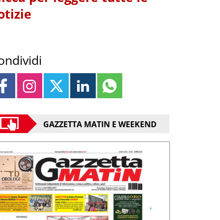
otizie
ondividi
GAZZETTA MATIN E WEEKEND