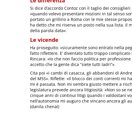
Le differenza
Si dice d’accordo Contoz con il taglio dei consiglier
«quando volevo presentare mozioni in tal senso so
portato un grillino a Roma con le mie stesse propost
ha detto che mi riserva un posto nella sua lista. Il 
della parola data».
Le vicende
Ha proseguito: «sicuramente sono entrato nella pegg
fatto riflettere. E’ diventato tutto troppo complicato
Rincara: «Io che non faccio politica per professione
accetto che la gente dica ”siete tutti ladri”».
Cita poi «i cambi di casacca, gli abbandoni di Andr
del M5S». Riflette: «Il blocco dei conti correnti mi ha
mi è passata. Non mi sembra giusto mettere a rischi
legislatura prevede ancora litigiosità: «Non so se 
cinque anni di continui litigi quando i valdostani v
nell’autonomia mi auguro che vincano ancora gli au
(danila chenal)