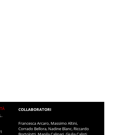
ITÀ
COLLABORATORI
L.
Francesca Arcaro, Massimo Altini,
Corrado Bellora, Nadine Blanc, Riccardo
11
Bortolotti, Manila Calipari, Giulia Calisti,