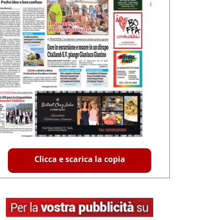
Clicca e scarica la copia