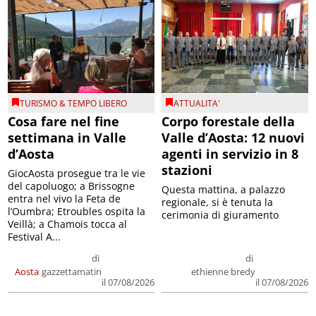
TURISMO & TEMPO LIBERO
ATTUALITA'
Cosa fare nel fine
Corpo forestale della
settimana in Valle
Valle d’Aosta: 12 nuovi
d’Aosta
agenti in servizio in 8
stazioni
GiocAosta prosegue tra le vie
del capoluogo; a Brissogne
Questa mattina, a palazzo
entra nel vivo la Feta de
regionale, si è tenuta la
l’Oumbra; Etroubles ospita la
cerimonia di giuramento
Veillà; a Chamois tocca al
Festival A...
di
di
Aosta
gazzettamatin
ethienne bredy
il 07/08/2026
il 07/08/2026