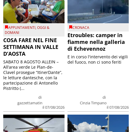
APPUNTAMENTI
,
OGGI &
CRONACA
DOMANI
Etroubles: camper in
COSA FARE NEL FINE
fiamme nella galleria
SETTIMANA IN VALLE
di Echevennoz
D’AOSTA
E in corso l'intervento dei vigili
SABATO 8 AGOSTO ALLEIN –
del fuoco, non ci sono feriti
All’area verde Le Plan-de-
Clavel prosegue “ItinerDante”,
le letture dantesche, con la
partecipazione di Antonello
Pistritto (...
di
di
gazzettamatin
Cinzia Timpano
il 07/08/2026
il 07/08/2026