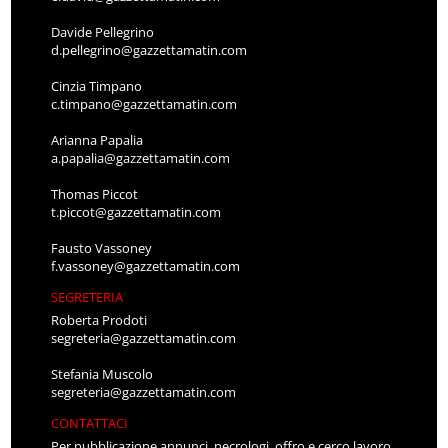
Davide Pellegrino
d.pellegrino@gazzettamatin.com
Cinzia Timpano
c.timpano@gazzettamatin.com
Arianna Papalia
a.papalia@gazzettamatin.com
Thomas Piccot
t.piccot@gazzettamatin.com
Fausto Vassoney
f.vassoney@gazzettamatin.com
SEGRETERIA
Roberta Prodoti
segreteria@gazzettamatin.com
Stefania Muscolo
segreteria@gazzettamatin.com
CONTATTACI
Per pubblicazione annunci, necrologi, offro e cerco lavoro,