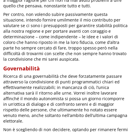
a maggior ragione per chi non ha mai avuto problemi a dire
quello che pensava, nonostante tutto e tutti.
Per contro, non volendo subire passivamente questa
situazione, intendo fornire umilmente il mio contributo per
valutare se ci sono i presupposti per garantire stabilità politica
alla nostra regione e per portare avanti con coraggio e
determinazione – come indipendente – le idee e i valori di
coloro che hanno riposto in me la loro fiducia, come d’altra
parte ho sempre cercato di fare, troppo spesso però nella
difficoltà di trovarmi con scelte che non sempre hanno trovato
la condivisione che mi sarei auspicata.
Governabilità
Ricerca di una governabilità che deve forzatamente passare
attraverso la condivisione di punti programmatici chiari ed
effettivamente realizzabili; in mancanza di ciò, l’unica
alternativa sarà il ritorno alle urne. Vorrei inoltre lavorare
affinché il mondo autonomista si possa un giorno ricomporre
in un’ottica di dialogo e di confronto sereni e di maggior
rispetto delle persone, che ultimamente ho notato essere
venuto meno, anche soltanto nell’ambito dell’ultima campagna
elettorale.
Non è scegliendo di non decidere, optando per rimanere fermi