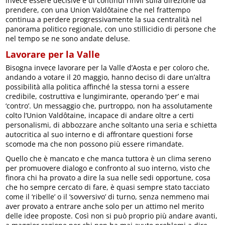
invece essere decisive e di continui rinvii sulla direzione da
prendere, con una Union Valdôtaine che nel frattempo
continua a perdere progressivamente la sua centralità nel
panorama politico regionale, con uno stillicidio di persone che
nel tempo se ne sono andate deluse.
Lavorare per la Valle
Bisogna invece lavorare per la Valle d’Aosta e per coloro che,
andando a votare il 20 maggio, hanno deciso di dare un’altra
possibilità alla politica affinché la stessa torni a essere
credibile, costruttiva e lungimirante, operando ‘per’ e mai
‘contro’. Un messaggio che, purtroppo, non ha assolutamente
colto l’Union Valdôtaine, incapace di andare oltre a certi
personalismi, di abbozzare anche soltanto una seria e schietta
autocritica al suo interno e di affrontare questioni forse
scomode ma che non possono più essere rimandate.
Quello che è mancato e che manca tuttora è un clima sereno
per promuovere dialogo e confronto al suo interno, visto che
finora chi ha provato a dire la sua nelle sedi opportune, cosa
che ho sempre cercato di fare, è quasi sempre stato tacciato
come il ‘ribelle’ o il ‘sovversivo’ di turno, senza nemmeno mai
aver provato a entrare anche solo per un attimo nel merito
delle idee proposte. Così non si può proprio più andare avanti,