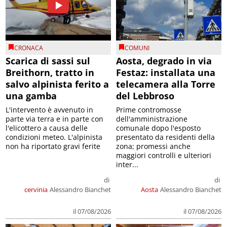
CRONACA
COMUNI
Scarica di sassi sul
Aosta, degrado in via
Breithorn, tratto in
Festaz: installata una
salvo alpinista ferito a
telecamera alla Torre
una gamba
del Lebbroso
L'intervento è avvenuto in
Prime contromosse
parte via terra e in parte con
dell'amministrazione
l'elicottero a causa delle
comunale dopo l'esposto
condizioni meteo. L'alpinista
presentato da residenti della
non ha riportato gravi ferite
zona; promessi anche
maggiori controlli e ulteriori
inter...
di
di
cervinia
Alessandro Bianchet
Aosta
Alessandro Bianchet
il 07/08/2026
il 07/08/2026