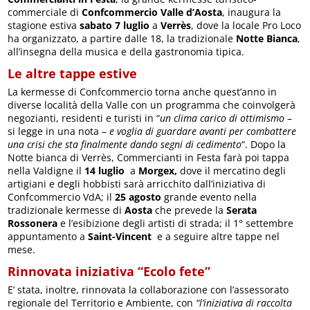
commerciale di
Confcommercio Valle d’Aosta
, inaugura la
stagione estiva
sabato 7 luglio
a
Verrès
, dove la locale Pro Loco
ha organizzato, a partire dalle 18, la tradizionale
Notte Bianca
,
all’insegna della musica e della gastronomia tipica.
Le altre tappe estive
La kermesse di Confcommercio torna anche quest’anno in
diverse località della Valle con un programma che coinvolgerà
negozianti, residenti e turisti in “
un clima carico di ottimismo
–
si legge in una nota –
e voglia di guardare avanti per combattere
una crisi che sta finalmente dando segni di cedimento
“. Dopo la
Notte bianca di Verrès, Commercianti in Festa farà poi tappa
nella Valdigne il
14 luglio
a
Morgex,
dove il mercatino degli
artigiani e degli hobbisti sarà arricchito dall’iniziativa di
Confcommercio VdA; il
25 agosto
grande evento nella
tradizionale kermesse di
Aosta
che prevede la
Serata
Rossonera
e l’esibizione degli artisti di strada; il 1° settembre
appuntamento a
Saint-Vincent
e a seguire altre tappe nel
mese.
Rinnovata iniziativa “Ecolo fete”
E’ stata, inoltre, rinnovata la collaborazione con l’assessorato
regionale del Territorio e Ambiente, con
“l’iniziativa di raccolta