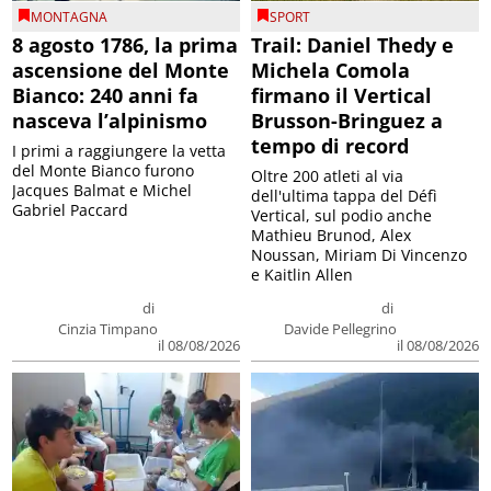
MONTAGNA
SPORT
8 agosto 1786, la prima
Trail: Daniel Thedy e
ascensione del Monte
Michela Comola
Bianco: 240 anni fa
firmano il Vertical
nasceva l’alpinismo
Brusson-Bringuez a
tempo di record
I primi a raggiungere la vetta
del Monte Bianco furono
Oltre 200 atleti al via
Jacques Balmat e Michel
dell'ultima tappa del Défì
Gabriel Paccard
Vertical, sul podio anche
Mathieu Brunod, Alex
Noussan, Miriam Di Vincenzo
e Kaitlin Allen
di
di
Cinzia Timpano
Davide Pellegrino
il 08/08/2026
il 08/08/2026