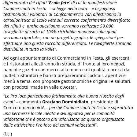
differenziata dei rifiuti
‘Ecolo fete’
di cui la manifestazione
Commercianti in Festa – si legge nella nota – è orgogliosa
testimonial: i volontari di Confcommercio VdA allestiranno la
cartellonistica di Ecolo Fete sul corretto conferimento diversificato
dei rifiuti e anche quest’anno verranno realizzate 50.000
tovagliette di carta al 100% riciclabile monouso sulle quali
verranno riportate , con un progetto grafico, le spiegazioni per
effettuare una giusta raccolta differenziata. Le tovagliette saranno
distribuite in tutta la Valle”.
Ad ogni appuntamento di Commercianti in Festa, gli esercenti
e i ristoratori allestiranno in strada, di fronte ai loro negozi,
banchi e gazebo con merce alla moda e di qualità a prezzi da
outlet; ristoratori e baristi prepareranno cocktail, aperitivi e
menù a tema, con proposte gastronomiche originali e salutari,
con prodotti “made in valle d’Aosta”.
“
Le Pro loco partecipano fattivamente alla buona riuscita degli
eventi
– commenta
Graziano Dominidiato
, presidente di
Confcommercio VdA –
perché Commercianti in Festa è soprattutto
una kermesse locale ideata e sviluppatasi per le comunità
valdostane che è ancora più valorizzata da quanto organizzato
dalle attivissime Pro loco dei comuni valdostani
”.
(f.c.)