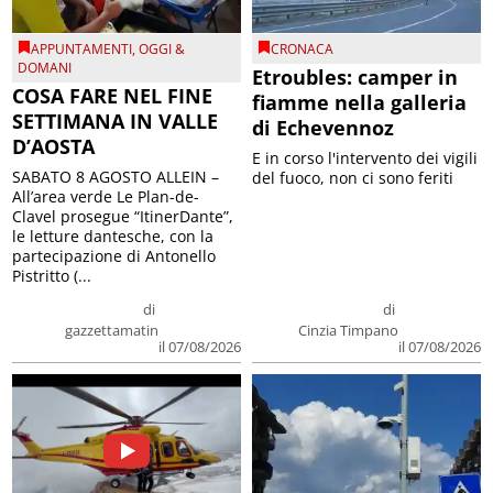
APPUNTAMENTI
,
OGGI &
CRONACA
DOMANI
Etroubles: camper in
COSA FARE NEL FINE
fiamme nella galleria
SETTIMANA IN VALLE
di Echevennoz
D’AOSTA
E in corso l'intervento dei vigili
SABATO 8 AGOSTO ALLEIN –
del fuoco, non ci sono feriti
All’area verde Le Plan-de-
Clavel prosegue “ItinerDante”,
le letture dantesche, con la
partecipazione di Antonello
Pistritto (...
di
di
gazzettamatin
Cinzia Timpano
il 07/08/2026
il 07/08/2026