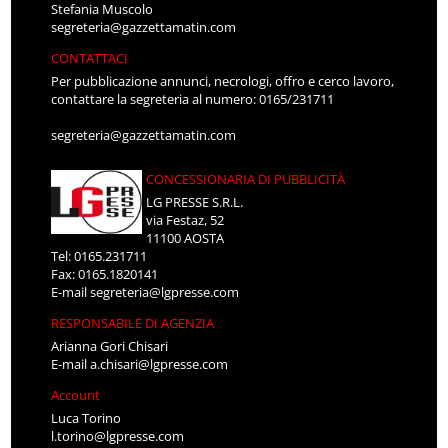
Stefania Muscolo
segreteria@gazzettamatin.com
CONTATTACI
Per pubblicazione annunci, necrologi, offro e cerco lavoro,
contattare la segreteria al numero: 0165/231711
segreteria@gazzettamatin.com
CONCESSIONARIA DI PUBBLICITÀ
LG PRESSE S.R.L.
via Festaz, 52
11100 AOSTA
Tel: 0165.231711
Fax: 0165.1820141
E-mail
segreteria@lgpresse.com
RESPONSABILE DI AGENZIA
Arianna Gori Chisari
E-mail
a.chisari@lgpresse.com
Account
Luca Torino
l.torino@lgpresse.com