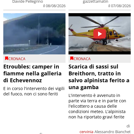
Davide Pellegrino
gazzettamatin
il 08/08/2026
il 07/08/2026
CRONACA
CRONACA
Etroubles: camper in
Scarica di sassi sul
fiamme nella galleria
Breithorn, tratto in
di Echevennoz
salvo alpinista ferito a
una gamba
E in corso l'intervento dei vigili
del fuoco, non ci sono feriti
L'intervento è avvenuto in
parte via terra e in parte con
l'elicottero a causa delle
condizioni meteo. L'alpinista
non ha riportato gravi ferite
di
cervinia
Alessandro Bianchet