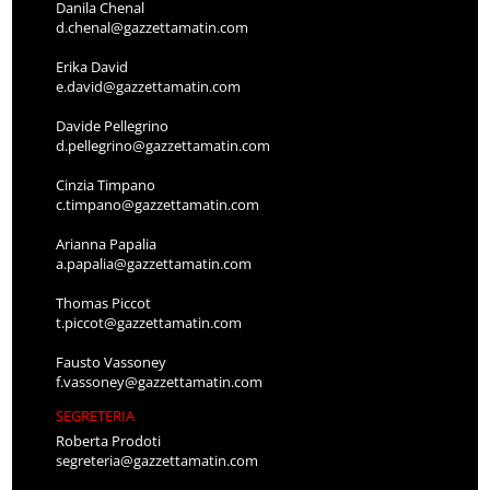
Danila Chenal
d.chenal@gazzettamatin.com
Erika David
e.david@gazzettamatin.com
Davide Pellegrino
d.pellegrino@gazzettamatin.com
Cinzia Timpano
c.timpano@gazzettamatin.com
Arianna Papalia
a.papalia@gazzettamatin.com
Thomas Piccot
t.piccot@gazzettamatin.com
Fausto Vassoney
f.vassoney@gazzettamatin.com
SEGRETERIA
Roberta Prodoti
segreteria@gazzettamatin.com