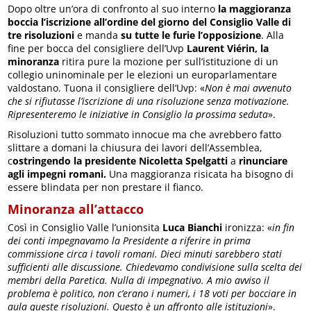
Dopo oltre un’ora di confronto al suo interno
la maggioranza
boccia l’iscrizione all’ordine del giorno del Consiglio Valle di
tre risoluzioni
e manda
su tutte le furie l’opposizione
. Alla
fine per bocca del consigliere dell’Uvp
Laurent Viérin, la
minoranza
ritira pure la mozione per sull’istituzione di un
collegio uninominale per le elezioni un europarlamentare
valdostano. Tuona il consigliere dell’Uvp: «
Non è mai avvenuto
che si rifiutasse l’iscrizione di una risoluzione senza motivazione.
Ripresenteremo le iniziative in Consiglio la prossima seduta
».
Risoluzioni tutto sommato innocue ma che avrebbero fatto
slittare a domani la chiusura dei lavori dell’Assemblea,
c
ostringendo la presidente
Nicoletta Spelgatti
a
rinunciare
agli impegni romani.
Una maggioranza risicata ha bisogno di
essere blindata per non prestare il fianco.
Minoranza all’attacco
Così in Consiglio Valle l’unionsita
Luca Bianchi
ironizza: «
in fin
dei conti impegnavamo la Presidente a riferire in prima
commissione circa i tavoli romani. Dieci minuti sarebbero stati
sufficienti alle discussione. Chiedevamo condivisione sulla scelta dei
membri della Paretica. Nulla di impegnativo. A mio avviso il
problema è politico, non c’erano i numeri, i 18 voti per bocciare in
aula queste risoluzioni. Questo è un affronto alle istituzioni
».