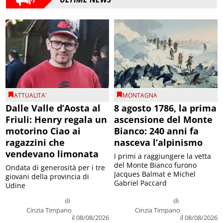
ATTUALITA'
MONTAGNA
Dalle Valle d’Aosta al
8 agosto 1786, la prima
Friuli: Henry regala un
ascensione del Monte
motorino Ciao ai
Bianco: 240 anni fa
ragazzini che
nasceva l’alpinismo
vendevano limonata
I primi a raggiungere la vetta
del Monte Bianco furono
Ondata di generosità per i tre
Jacques Balmat e Michel
giovani della provincia di
Gabriel Paccard
Udine
di
di
Cinzia Timpano
Cinzia Timpano
il 08/08/2026
il 08/08/2026