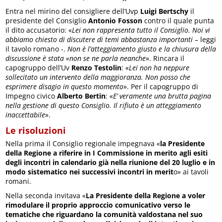
Entra nel mirino del consigliere dell’Uvp
Luigi Bertschy
il
presidente del Consiglio
Antonio Fosson
contro il quale punta
il dito accusatorio: «
Lei non rappresenta tutto il Consiglio. Noi vi
abbiamo chiesto di discutere di temi abbastanza importanti
– leggi
il tavolo romano -.
Non è l’atteggiamento giusto e la chiusura della
discussione è stata «non se ne parla neanche
». Rincara il
capogruppo dell’Uv
Renzo Testolin
: «
Lei non ha neppure
sollecitato un intervento della maggioranza. Non posso che
esprimere disagio in questo momento
». Per il capogruppo di
Impegno civico
Alberto Bertin
: «
E’ veramente una brutta pagina
nella gestione di questo Consiglio. Il rifiuto è un atteggiamento
inaccettabile
».
Le risoluzioni
Nella prima il Consiglio regionale impegnava «
la Presidente
della Regione a riferire in I Commissione in merito agli esiti
degli incontri in calendario già nella riunione del 20 luglio e in
modo sistematico nei successivi incontri in merit
o» ai tavoli
romani.
Nella seconda invitava «
La Presidente della Regione a voler
rimodulare il proprio approccio comunicativo verso le
tematiche che riguardano la comunità valdostana nel suo