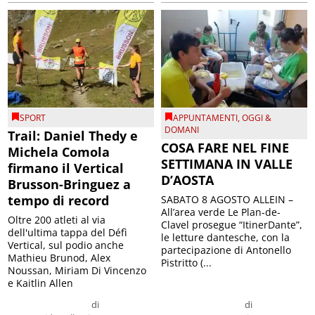
SPORT
APPUNTAMENTI
,
OGGI &
DOMANI
Trail: Daniel Thedy e
COSA FARE NEL FINE
Michela Comola
SETTIMANA IN VALLE
firmano il Vertical
D’AOSTA
Brusson-Bringuez a
tempo di record
SABATO 8 AGOSTO ALLEIN –
All’area verde Le Plan-de-
Oltre 200 atleti al via
Clavel prosegue “ItinerDante”,
dell'ultima tappa del Défì
le letture dantesche, con la
Vertical, sul podio anche
partecipazione di Antonello
Mathieu Brunod, Alex
Pistritto (...
Noussan, Miriam Di Vincenzo
e Kaitlin Allen
di
di