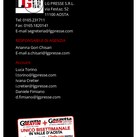
LG PRESSE S.R.L.
via Festaz, 52
11100 AOSTA
Tel: 0165.231711
Fax: 0165.1820141
E-mail
segreteria@lgpresse.com
RESPONSABILE DI AGENZIA
Arianna Gori Chisari
E-mail
a.chisari@lgpresse.com
Account
Luca Torino
l.torino@lgpresse.com
Ivana Cretier
i.cretier@lgpresse.com
Daniele Fimiano
d.fimiano@lgpresse.com