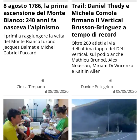
8 agosto 1786, la prima
Trail: Daniel Thedy e
ascensione del Monte
Michela Comola
Bianco: 240 anni fa
firmano il Vertical
nasceva l’alpinismo
Brusson-Bringuez a
tempo di record
I primi a raggiungere la vetta
del Monte Bianco furono
Oltre 200 atleti al via
Jacques Balmat e Michel
dell'ultima tappa del Défì
Gabriel Paccard
Vertical, sul podio anche
Mathieu Brunod, Alex
Noussan, Miriam Di Vincenzo
e Kaitlin Allen
di
di
Cinzia Timpano
Davide Pellegrino
il 08/08/2026
il 08/08/2026