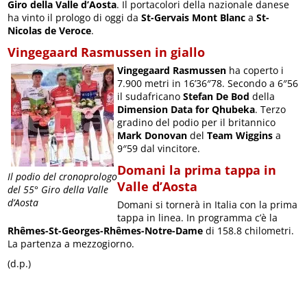
Giro della Valle d’Aosta
. Il portacolori della nazionale danese
ha vinto il prologo di oggi da
St-Gervais Mont Blanc
a
St-
Nicolas de Veroce
.
Vingegaard Rasmussen in giallo
Vingegaard
Rasmussen
ha coperto i
7.900 metri in 16’36″78. Secondo a 6″56
il sudafricano
Stefan De Bod
della
Dimension Data for Qhubeka
. Terzo
gradino del podio per il britannico
Mark Donovan
del
Team Wiggins
a
9″59 dal vincitore.
Domani la prima tappa in
Il podio del cronoprologo
Valle d’Aosta
del 55° Giro della Valle
d’Aosta
Domani si tornerà in Italia con la prima
tappa in linea. In programma c’è la
Rhêmes-St-Georges-Rhêmes-Notre-Dame
di 158.8 chilometri.
La partenza a mezzogiorno.
(d.p.)