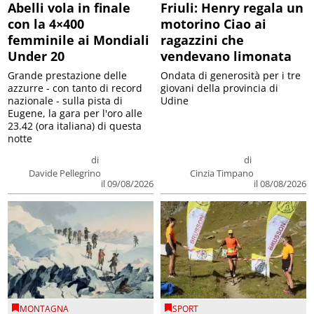
Abelli vola in finale
Friuli: Henry regala un
con la 4×400
motorino Ciao ai
femminile ai Mondiali
ragazzini che
Under 20
vendevano limonata
Grande prestazione delle
Ondata di generosità per i tre
azzurre - con tanto di record
giovani della provincia di
nazionale - sulla pista di
Udine
Eugene, la gara per l'oro alle
23.42 (ora italiana) di questa
notte
di
di
Davide Pellegrino
Cinzia Timpano
il 09/08/2026
il 08/08/2026
MONTAGNA
SPORT