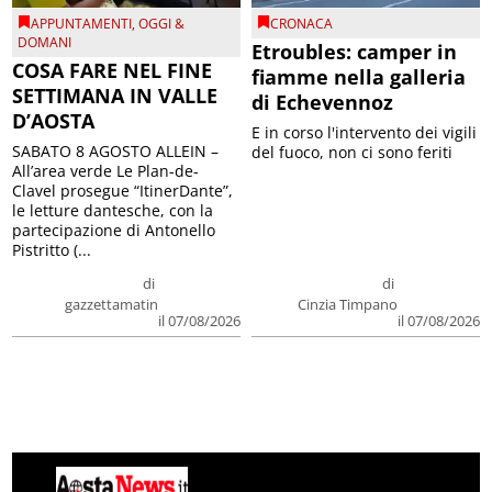
APPUNTAMENTI
,
OGGI &
CRONACA
DOMANI
Etroubles: camper in
COSA FARE NEL FINE
fiamme nella galleria
SETTIMANA IN VALLE
di Echevennoz
D’AOSTA
E in corso l'intervento dei vigili
SABATO 8 AGOSTO ALLEIN –
del fuoco, non ci sono feriti
All’area verde Le Plan-de-
Clavel prosegue “ItinerDante”,
le letture dantesche, con la
partecipazione di Antonello
Pistritto (...
di
di
gazzettamatin
Cinzia Timpano
il 07/08/2026
il 07/08/2026