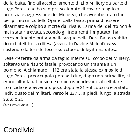
della baita, fino all’accoltellamento di Elio Milliery da parte di
Lugo Perez, che ha sempre sostenuto di «avere reagito a
un’iniziale aggressione del Milliery», che avrebbe tirato fuori
per primo un coltello Opinel dalla tasca, prima di essere
disarmato e colpito a morte dal rivale. L’arma del delitto non è
mai stata ritrovata, secondo gli inquirenti l’imputato l’ha
verosimilmente buttata nelle acque della Dora Baltea subito
dopo il delitto. La difesa (avvocato Davide Meloni) aveva
sostenuto la tesi dell’eccesso colposo di legittima difesa.
Delle 49 ferite da arma da taglio inferte sul corpo del Milliery,
soltanto una risultò fatale, provocando un trauma a un
polmone. A chiamare il 112 era stata la stessa ex moglie di
Lugo Perez, preoccupata perché i due, dopo una prima lite, si
erano allontanati insieme e non rispondevano al cellulare.
L’omicidio era avvenuto poco dopo le 21 e il cubano era stato
individuato dai militari, verso le 23.15, a piedi, lungo la strada
statale 26.
(re.newsvda.it)
Condividi