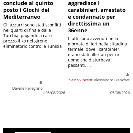
conclude al quinto
aggredisce i
posto i Giochi del
carabinieri, arrestato
Mediterraneo
e condannato per
direttissima un
Gli azzurri sono stati sconfitti
36enne
nei quarti di finale dalla
Turchia, pagando a caro
I fatti sono avvenuti nella
prezzo il ko nel girone
giornata di ieri nella cittadina
eliminatorio contro la Tunisia
termale, dove i carabinieri
erano stati allertati per un
uomo che disturbava i
passanti. ...
di
Saint-Vincent
Alessandro Bianchet
di
Davide Pellegrino
il 05/08/2026
il 05/08/2026