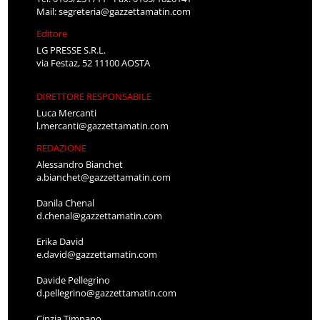
Mail:
segreteria@gazzettamatin.com
Editore
LG PRESSE S.R.L.
via Festaz, 52 11100 AOSTA
DIRETTORE RESPONSABILE
Luca Mercanti
l.mercanti@gazzettamatin.com
REDAZIONE
Alessandro Bianchet
a.bianchet@gazzettamatin.com
Danila Chenal
d.chenal@gazzettamatin.com
Erika David
e.david@gazzettamatin.com
Davide Pellegrino
d.pellegrino@gazzettamatin.com
Cinzia Timpano