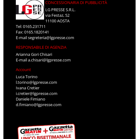
CONCESSIONARIA DI PUBBLICITÀ
LG PRESSE S.R.L.
via Festaz, 52
11100 AOSTA
Tel: 0165.231711
Fax: 0165.1820141
E-mail
segreteria@lgpresse.com
RESPONSABILE DI AGENZIA
Arianna Gori Chisari
E-mail
a.chisari@lgpresse.com
Account
Luca Torino
l.torino@lgpresse.com
Ivana Cretier
i.cretier@lgpresse.com
Daniele Fimiano
d.fimiano@lgpresse.com