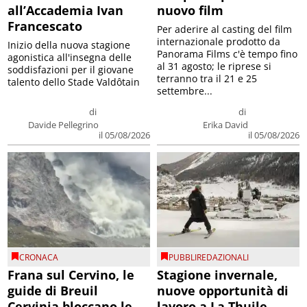
all’Accademia Ivan
nuovo film
Francescato
Per aderire al casting del film
internazionale prodotto da
Inizio della nuova stagione
Panorama Films c'è tempo fino
agonistica all'insegna delle
al 31 agosto; le riprese si
soddisfazioni per il giovane
terranno tra il 21 e 25
talento dello Stade Valdôtain
settembre...
di
di
Davide Pellegrino
Erika David
il 05/08/2026
il 05/08/2026
CRONACA
PUBBLIREDAZIONALI
Frana sul Cervino, le
Stagione invernale,
guide di Breuil
nuove opportunità di
Cervinia bloccano le
lavoro a La Thuile