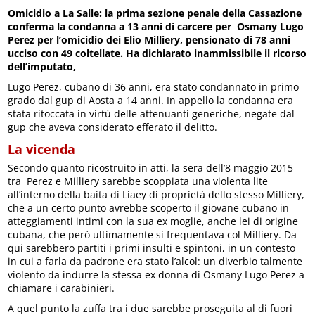
Omicidio a La Salle: la prima sezione penale della Cassazione
conferma la condanna a 13 anni di carcere per Osmany Lugo
Perez per l’omicidio dei Elio Milliery, pensionato di 78 anni
ucciso con 49 coltellate. Ha dichiarato inammissibile il ricorso
dell’imputato,
Lugo Perez, cubano di 36 anni, era stato condannato in primo
grado dal gup di Aosta a 14 anni. In appello la condanna era
stata ritoccata in virtù delle attenuanti generiche, negate dal
gup che aveva considerato efferato il delitto.
La vicenda
Secondo quanto ricostruito in atti, la sera dell’8 maggio 2015
tra Perez e Milliery sarebbe scoppiata una violenta lite
all’interno della baita di Liaey di proprietà dello stesso Milliery,
che a un certo punto avrebbe scoperto il giovane cubano in
atteggiamenti intimi con la sua ex moglie, anche lei di origine
cubana, che però ultimamente si frequentava col Milliery. Da
qui sarebbero partiti i primi insulti e spintoni, in un contesto
in cui a farla da padrone era stato l’alcol: un diverbio talmente
violento da indurre la stessa ex donna di Osmany Lugo Perez a
chiamare i carabinieri.
A quel punto la zuffa tra i due sarebbe proseguita al di fuori