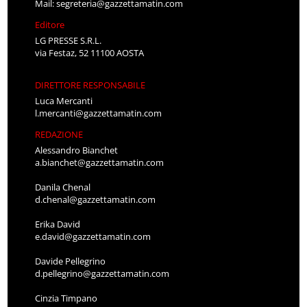
Mail:
segreteria@gazzettamatin.com
Editore
LG PRESSE S.R.L.
via Festaz, 52 11100 AOSTA
DIRETTORE RESPONSABILE
Luca Mercanti
l.mercanti@gazzettamatin.com
REDAZIONE
Alessandro Bianchet
a.bianchet@gazzettamatin.com
Danila Chenal
d.chenal@gazzettamatin.com
Erika David
e.david@gazzettamatin.com
Davide Pellegrino
d.pellegrino@gazzettamatin.com
Cinzia Timpano