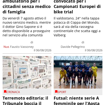
ambulatorio per i
convocato per i
cittadini senza medico
Campionati Europei di
di famiglia
bike trial
Da venerdì 7 agosto attivo il
Il valdostano, 24° nella tappa
nuovo servizio medico, mentre
polacca di Coppa del Mondo,
il dottor Gino Sapone si è
sarà al via della rassegna
detto disponibile a proseguire
continentale che scatta oggi a
nel servizio alla comunità
Valberg
di
di
Nus
Fausto Vassoney
Davide Pellegrino
il 06/08/2026
il 06/08/2026
CRONACA
SPORT
Terremoto editoria: il
Futsal: niente serie A
Tribunale boccia il
femminile per l’Aosta