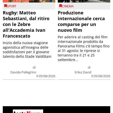
SPORT
CINEMA
Rugby: Matteo
Produzione
Sebastiani, dal ritiro
internazionale cerca
con le Zebre
comparse per un
all’Accademia Ivan
nuovo film
Francescato
Per aderire al casting del film
internazionale prodotto da
Inizio della nuova stagione
Panorama Films c'è tempo fino
agonistica all'insegna delle
al 31 agosto; le riprese si
soddisfazioni per il giovane
terranno tra il 21 e 25
talento dello Stade Valdôtain
settembre...
di
di
Davide Pellegrino
Erika David
il 05/08/2026
il 05/08/2026