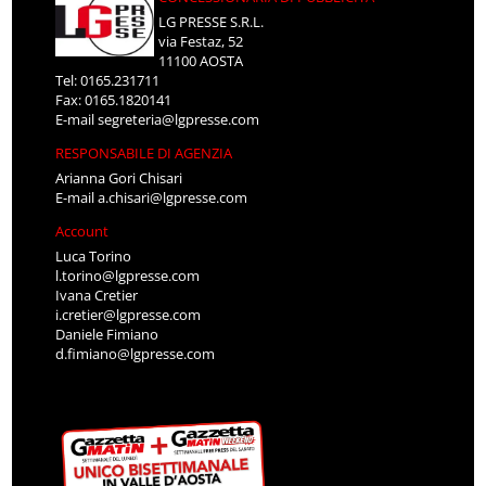
LG PRESSE S.R.L.
via Festaz, 52
11100 AOSTA
Tel: 0165.231711
Fax: 0165.1820141
E-mail
segreteria@lgpresse.com
RESPONSABILE DI AGENZIA
Arianna Gori Chisari
E-mail
a.chisari@lgpresse.com
Account
Luca Torino
l.torino@lgpresse.com
Ivana Cretier
i.cretier@lgpresse.com
Daniele Fimiano
d.fimiano@lgpresse.com