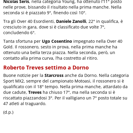
Nicolas Seris
, nella categoria Young, ha ottenuto l’11° posto
nelle prove, bissando il risultato nella prima manche. Nella
seconda si è piazzato 9°, finendo così 10°.
Tra gli Over 40 Esordienti,
Daniele Zanolli
, 22° in qualifica, è
cresciuto in gara, dove si è classificato due volte 7°,
concludendo 6°.
Tanta sfortuna per
Ugo Cosentino
impegnato nella Over 40
Gold. Il rossonero, sesto in prova, nella prima manche ha
ottenuto una bella terza piazza. Nella seconda, però, un
contatto alla prima curva, l’ha costretto al ritiro.
Roberto Treves settimo a Dorno
Buone notizie per la
Starcross
anche da Dorno. Nella categoria
Sport MX2, sempre del campionato Motoasi, il rossonero si è
qualificato con il 18° tempo. Nella prima manche, attardato da
due cadute,
Treves
ha chiuso 17°, ma nella seconda si è
riscattato piazzandosi 3°. Per il valligiano un 7° posto totale su
47 atleti al traguardo.
(d.p.)