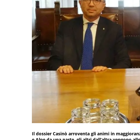
Il dossier Casinò arroventa gli animi in maggioranz
e Alpe da una parte, gli altri dall’altra vengono al