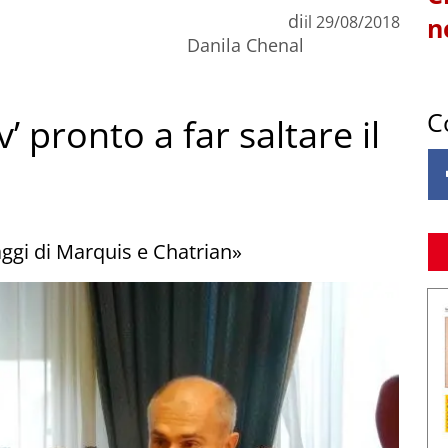
di
il
29/08/2018
n
Danila Chenal
C
 pronto a far saltare il
ggi di Marquis e Chatrian»