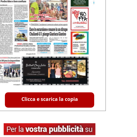
Clicca e scarica la copia