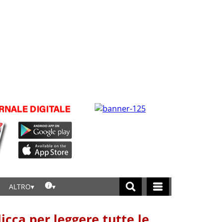
ALTRO
licca per leggere tutte le