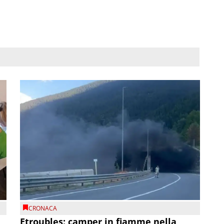
CRONACA
Etroubles: camper in fiamme nella