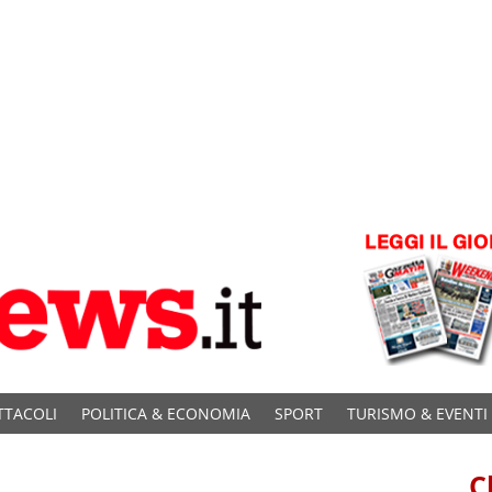
TTACOLI
POLITICA & ECONOMIA
SPORT
TURISMO & EVENTI
C