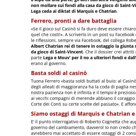
non mollare sui fondi alla casa da gioco di Saint-V
Lega ceda ai diktat di Marquis e Chatrian
.
Ferrero, pronti a dare battaglia
«Se il gioco sul Casinò si fa duro deve essere chiaro
quel che costi!». A scriverlo in un post su Faceboo
le riflessioni, sempre via Facebook, del collega Rob
Albert Chatrian rei di tenere in ostaggio la giunta
da gioco di Saint-Vincent
. Che il dossier crei attri
parte
Lega e Mouv’ per il no a ulteriori fondi e dall
erano al governo.
Basta soldi al casinò
Tuona Ferrero «basta soldi buttati al buio: al Cas
degli alleati di maggioranza ha la coda di paglia 
nostra pazienza non è infinita e il tempo è prezioso
ai vecchi compagni di merende abbiano il coraggio di
Corte dei Conti su certe scelte del passato». E affo
Siamo ostaggi di Marquis e Chatrian e 
E’ il punto interrogativo di Roberto Cognetta che a
governo del cambiamento, davvero! Io non credo che 
avrebbero mai accettato di essere ostaggi di 2 consi