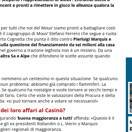
incent e pronti a rimettere in gioco le alleanza qualora la
 per tutti che noi del Mouv’ siamo pronti a battagliare costi
k è il capogruppo di Mouv’ Stefano Ferrero che segue a ruota
erto Cognetta che punta il dito contro
Pierluigi Marquis e
 sulla questione del finanziamento da sei milioni alla casa
ti nel governo a trazione leghista non è un mistero. Da una
’altra Sa e Alpe
che difendono le scelte assunte quando
inò nemmeno un centesimo in questa situazione. Se qualcuno
nessun problema: abbiamo già comprato i fiammiferi. La
. Se qualcuno ha nostalgie e vuole tornare ai vecchi tempi e
 farlo. Certo che viste le valutazioni della Procura e della
nda: «si può tornare anche a votare se necessario!»
dei loro affari al Casinò?
ugurando ‘
buona maggioranza a tutti
‘ affonda: «Questo è il
M
gli ex presidenti Rollandin o L. Vierin o Marquis
g
glieri regionali di maggioranza.