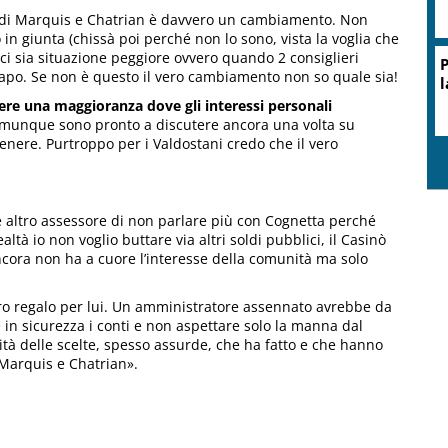
at di Marquis e Chatrian è davvero un cambiamento. Non
in giunta (chissà poi perché non lo sono, vista la voglia che
i sia situazione peggiore ovvero quando 2 consiglieri
P
 capo. Se non è questo il vero cambiamento non so quale sia!
l
ere una maggioranza dove gli interessi personali
munque sono pronto a discutere ancora una volta su
enere. Purtroppo per i Valdostani credo che il vero
 altro assessore di non parlare più con Cognetta perché
altà io non voglio buttare via altri soldi pubblici, il Casinò
ncora non ha a cuore l’interesse della comunità ma solo
o regalo per lui. Un amministratore assennato avrebbe da
in sicurezza i conti e non aspettare solo la manna dal
lità delle scelte, spesso assurde, che ha fatto e che hanno
 Marquis e Chatrian».