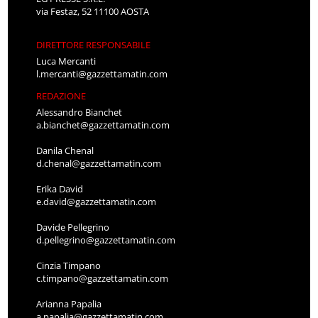
via Festaz, 52 11100 AOSTA
DIRETTORE RESPONSABILE
Luca Mercanti
l.mercanti@gazzettamatin.com
REDAZIONE
Alessandro Bianchet
a.bianchet@gazzettamatin.com
Danila Chenal
d.chenal@gazzettamatin.com
Erika David
e.david@gazzettamatin.com
Davide Pellegrino
d.pellegrino@gazzettamatin.com
Cinzia Timpano
c.timpano@gazzettamatin.com
Arianna Papalia
a.papalia@gazzettamatin.com