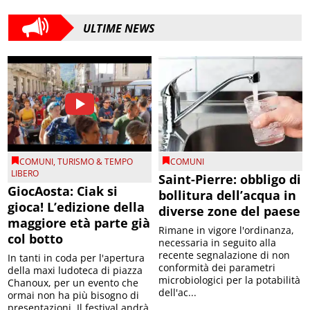
ULTIME NEWS
COMUNI
,
TURISMO & TEMPO
COMUNI
LIBERO
Saint-Pierre: obbligo di
GiocAosta: Ciak si
bollitura dell’acqua in
gioca! L’edizione della
diverse zone del paese
maggiore età parte già
Rimane in vigore l'ordinanza,
col botto
necessaria in seguito alla
recente segnalazione di non
In tanti in coda per l'apertura
conformità dei parametri
della maxi ludoteca di piazza
microbiologici per la potabilità
Chanoux, per un evento che
dell'ac...
ormai non ha più bisogno di
presentazioni. Il festival andrà