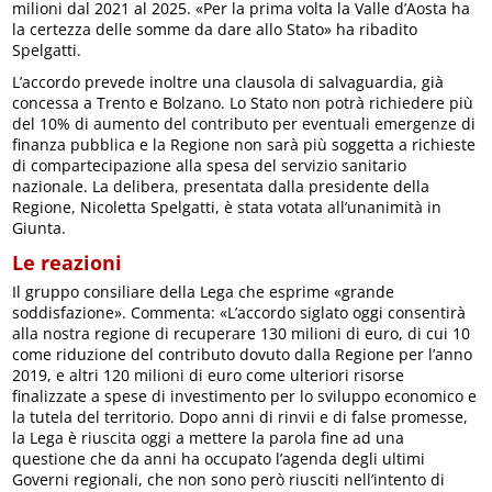
milioni dal 2021 al 2025. «Per la prima volta la Valle d’Aosta ha
la certezza delle somme da dare allo Stato» ha ribadito
Spelgatti.
L’accordo prevede inoltre una clausola di salvaguardia, già
concessa a Trento e Bolzano. Lo Stato non potrà richiedere più
del 10% di aumento del contributo per eventuali emergenze di
finanza pubblica e la Regione non sarà più soggetta a richieste
di compartecipazione alla spesa del servizio sanitario
nazionale. La delibera, presentata dalla presidente della
Regione, Nicoletta Spelgatti, è stata votata all’unanimità in
Giunta.
Le reazioni
Il gruppo consiliare della Lega che esprime «grande
soddisfazione». Commenta: «L’accordo siglato oggi consentirà
alla nostra regione di recuperare 130 milioni di euro, di cui 10
come riduzione del contributo dovuto dalla Regione per l’anno
2019, e altri 120 milioni di euro come ulteriori risorse
finalizzate a spese di investimento per lo sviluppo economico e
la tutela del territorio. Dopo anni di rinvii e di false promesse,
la Lega è riuscita oggi a mettere la parola fine ad una
questione che da anni ha occupato l’agenda degli ultimi
Governi regionali, che non sono però riusciti nell’intento di