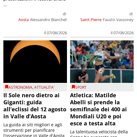
...
di
di
Aosta
Alessandro Bianchet
Saint-Pierre
Fausto Vassoney
il 07/08/2026
il 07/08/2026
ASTRONOMIA
,
ATTUALITA'
SPORT
Il Sole nero dietro ai
Atletica: Matilde
Giganti: guida
Abelli si prende la
all’eclissi del 12 agosto
semifinale dei 400 ai
in Valle d’Aosta
Mondiali U20 e poi
esce a testa alta
La guida ai siti migliori e agli
strumenti per pianificare
La talentuosa velocista della
l'osservazione in Valle d'Aosta