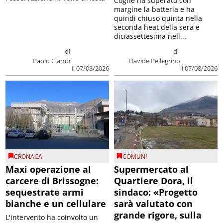
Cogne ha superato con
margine la batteria e ha
quindi chiuso quinta nella
seconda heat della sera e
diciassettesima nell...
di
di
Paolo Ciambi
Davide Pellegrino
il 07/08/2026
il 07/08/2026
CRONACA
COMUNI
Maxi operazione al
Supermercato al
carcere di Brissogne:
Quartiere Dora, il
sequestrate armi
sindaco: «Progetto
bianche e un cellulare
sarà valutato con
grande rigore, sulla
L'intervento ha coinvolto un