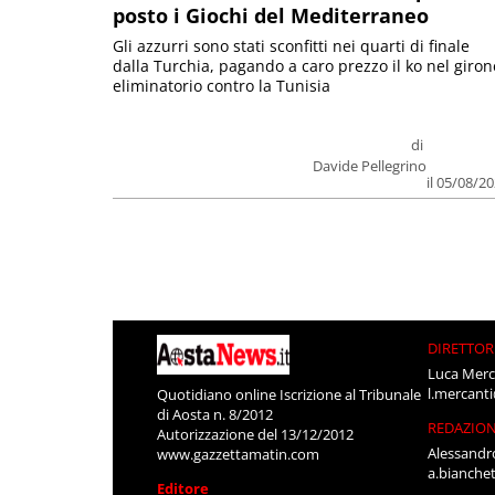
posto i Giochi del Mediterraneo
Gli azzurri sono stati sconfitti nei quarti di finale
dalla Turchia, pagando a caro prezzo il ko nel giron
eliminatorio contro la Tunisia
di
Davide Pellegrino
il 05/08/2
DIRETTOR
Luca Merc
l.mercant
Quotidiano online Iscrizione al Tribunale
di Aosta n. 8/2012
REDAZIO
Autorizzazione del 13/12/2012
Alessandr
www.gazzettamatin.com
a.bianche
Editore