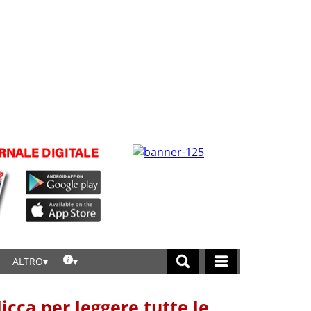
ALTRO
licca per leggere tutte le