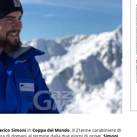
erico Simoni
in
Coppa del Mondo
. Il 21enne carabiniere di
era di domani al termine dalla due giorni di prove.
Simoni
,