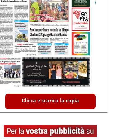
Clicca e scarica la copia