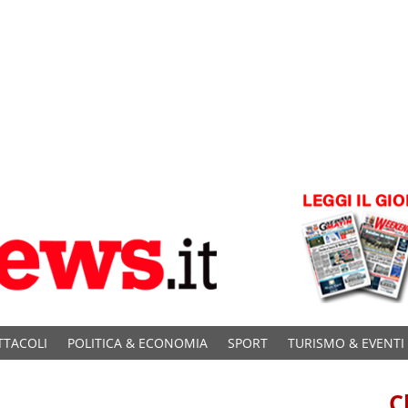
TTACOLI
POLITICA & ECONOMIA
SPORT
TURISMO & EVENTI
C