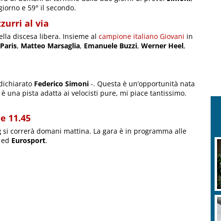
 giorno e 59° il secondo.
zurri al via
ella discesa libera. Insieme al
campione italiano Giovani
in
Paris
,
Matteo Marsaglia
,
Emanuele Buzzi
,
Werner Heel
,
 dichiarato
Federico Simoni
-. Questa è un’opportunità nata
g è una pista adatta ai velocisti pure, mi piace tantissimo.
e 11.45
g
si correrà domani mattina. La gara è in programma alle
ed
Eurosport
.