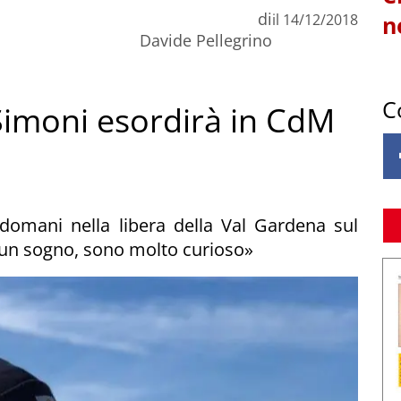
di
il
14/12/2018
n
Davide Pellegrino
C
 Simoni esordirà in CdM
 domani nella libera della Val Gardena sul
un sogno, sono molto curioso»