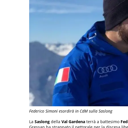
Federico Simoni esordirà in CdM sulla Saslong
La
Saslong
della
Val Gardena
terrà a battesimo
Fed
Gressan ha strappato il pettorale per la discesa lib