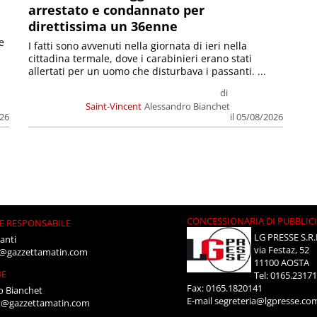
arrestato e condannato per
direttissima un 36enne
e
I fatti sono avvenuti nella giornata di ieri nella
cittadina termale, dove i carabinieri erano stati
allertati per un uomo che disturbava i passanti. ...
di
Saint-Vincent
Alessandro Bianchet
026
il 05/08/2026
CONCESSIONARIA DI PUBBLIC
E RESPONSABILE
LG PRESSE S.R.
anti
via Festaz, 52
i@gazzettamatin.com
11100 AOSTA
NE
Tel: 0165.2317
Fax: 0165.1820141
o Bianchet
E-mail
segreteria@lgpresse.co
t@gazzettamatin.com