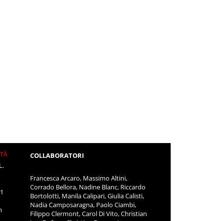
ITÀ
COLLABORATORI
L.
Francesca Arcaro, Massimo Altini,
Corrado Bellora, Nadine Blanc, Riccardo
11
Bortolotti, Manila Calipari, Giulia Calisti,
Nadia Camposaragna, Paolo Ciambi,
m
Filippo Clermont, Carol Di Vito, Christian