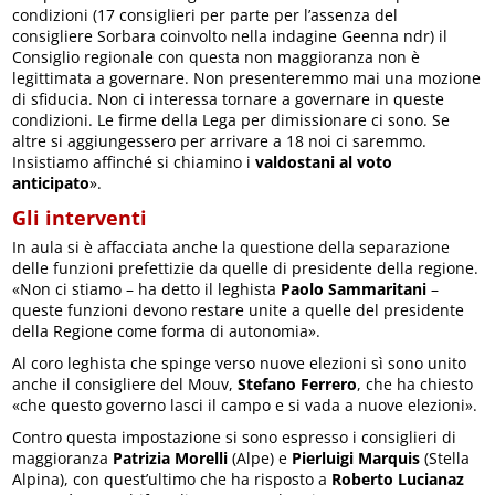
condizioni (17 consiglieri per parte per l’assenza del
consigliere Sorbara coinvolto nella indagine Geenna ndr) il
Consiglio regionale con questa non maggioranza non è
legittimata a governare. Non presenteremmo mai una mozione
di sfiducia. Non ci interessa tornare a governare in queste
condizioni. Le firme della Lega per dimissionare ci sono. Se
altre si aggiungessero per arrivare a 18 noi ci saremmo.
Insistiamo affinché si chiamino i
valdostani al voto
anticipato
».
Gli interventi
In aula si è affacciata anche la questione della separazione
delle funzioni prefettizie da quelle di presidente della regione.
«Non ci stiamo – ha detto il leghista
Paolo Sammaritani
–
queste funzioni devono restare unite a quelle del presidente
della Regione come forma di autonomia».
Al coro leghista che spinge verso nuove elezioni sì sono unito
anche il consigliere del Mouv,
Stefano Ferrero
, che ha chiesto
«che questo governo lasci il campo e si vada a nuove elezioni».
Contro questa impostazione si sono espresso i consiglieri di
maggioranza
Patrizia Morelli
(Alpe) e
Pierluigi Marquis
(Stella
Alpina), con quest’ultimo che ha risposto a
Roberto Lucianaz