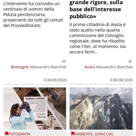
grande rigore, sulla
L'intervento ha coinvolto un
base dell’interesse
centinaio di uomini della
Polizia penitenziaria,
pubblico»
provenienti da tutti gli istituti
Il primo cittadino di Aosta è
del Provveditorato
stato audito nella quarta
commissione del Consiglio
regionale, dove ha ribadito
come l'iter, al momento, sia
ancora ferm...
di
di
Brissogne
Alessandro Bianchet
Aosta
Alessandro Bianchet
il 06/08/2026
il 06/08/2026
FOTOGRAFIA
AMBIENTE
,
GHIACCIAI
,