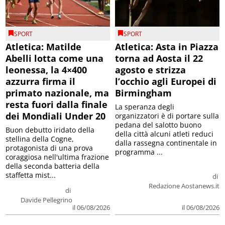
SPORT
SPORT
Atletica: Matilde
Atletica: Asta in Piazza
Abelli lotta come una
torna ad Aosta il 22
leonessa, la 4×400
agosto e strizza
azzurra firma il
l’occhio agli Europei di
primato nazionale, ma
Birmingham
resta fuori dalla finale
La speranza degli
dei Mondiali Under 20
organizzatori è di portare sulla
pedana del salotto buono
Buon debutto iridato della
della città alcuni atleti reduci
stellina della Cogne,
dalla rassegna continentale in
protagonista di una prova
programma ...
coraggiosa nell'ultima frazione
della seconda batteria della
staffetta mist...
di
Redazione Aostanews.it
di
Davide Pellegrino
il 06/08/2026
il 06/08/2026