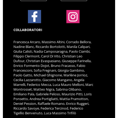
COLLABORATORI
Francesca Arcaro, Massimo Altini, Corrado Bellora,
Nadine Blanc, Riccardo Bortolotti, Manila Calipari,
Giulia Calisti, Nadia Camposaragna, Paolo Ciambi,
Filippo Clermont, Carol Di Vito, Christian Leo
Dufour, Christian Evaspasiano, Giuseppe Farinella,
Enrico Formento Dojot, Bruno Fracasso, Fabio
Francesconi, Sofia Fregnani, Giorgia Gambino,
Paolo Gatto, Michael Ghignone, Marlène Jorrioz,
Cecilia Lazzarotto, Giacomo Mangano, Angela
Marrelli, Federico Mecca, Luca Mauro Melloni, Marc
Montrosset, Matteo Nigra, Sabrina Olibano,
Emiliano Pala, Gabriele Peloso, Maurizio Pitti, Loris
Ponsetto, Andrea Portigliatti, Mattia Pramotton,
Deniel Pession, Raffaele Romano, Enrico Ruggeri,
Riccardo Savoye, Federica Tercinod, Federico
Tigellio Benvenuto, Luca Massimo Trifilò