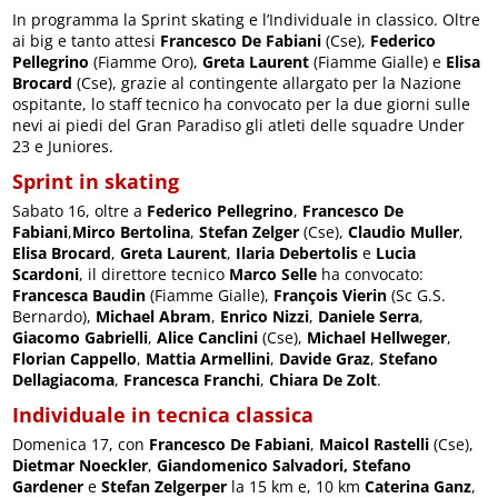
In programma la Sprint skating e l’Individuale in classico. Oltre
ai big e tanto attesi
Francesco De Fabiani
(Cse),
Federico
Pellegrino
(Fiamme Oro),
Greta Laurent
(Fiamme Gialle) e
Elisa
Brocard
(Cse), grazie al contingente allargato per la Nazione
ospitante, lo staff tecnico ha convocato per la due giorni sulle
nevi ai piedi del Gran Paradiso gli atleti delle squadre Under
23 e Juniores.
Sprint in skating
Sabato 16, oltre a
Federico Pellegrino
,
Francesco De
Fabiani
,
Mirco Bertolina
,
Stefan Zelger
(Cse),
Claudio Muller
,
Elisa Brocard
,
Greta Laurent
,
Ilaria Debertolis
e
Lucia
Scardoni
, il direttore tecnico
Marco Selle
ha convocato:
Francesca Baudin
(Fiamme Gialle),
François Vierin
(Sc G.S.
Bernardo),
Michael Abram
,
Enrico Nizzi
,
Daniele Serra
,
Giacomo Gabrielli
,
Alice Canclini
(Cse),
Michael Hellweger
,
Florian Cappello
,
Mattia Armellini
,
Davide Graz
,
Stefano
Dellagiacoma
,
Francesca Franchi
,
Chiara De Zolt
.
Individuale in tecnica classica
Domenica 17, con
Francesco De Fabiani
,
Maicol Rastelli
(Cse),
Dietmar Noeckler
,
Giandomenico Salvadori,
Stefano
Gardener
e
Stefan Zelgerper
la 15 km e, 10 km
Caterina Ganz
,