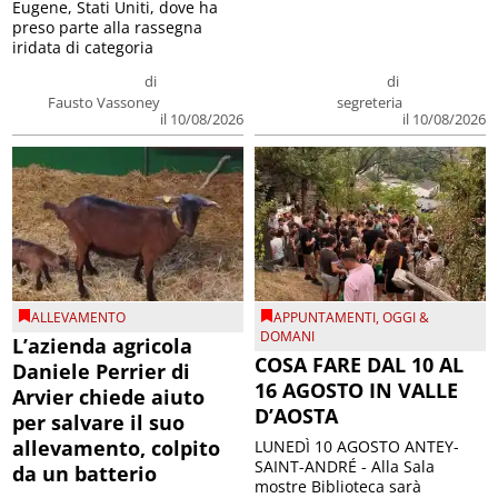
Eugene, Stati Uniti, dove ha
preso parte alla rassegna
iridata di categoria
di
di
Fausto Vassoney
segreteria
il 10/08/2026
il 10/08/2026
ALLEVAMENTO
APPUNTAMENTI
,
OGGI &
DOMANI
L’azienda agricola
COSA FARE DAL 10 AL
Daniele Perrier di
16 AGOSTO IN VALLE
Arvier chiede aiuto
D’AOSTA
per salvare il suo
allevamento, colpito
LUNEDÌ 10 AGOSTO ANTEY-
SAINT-ANDRÉ - Alla Sala
da un batterio
mostre Biblioteca sarà