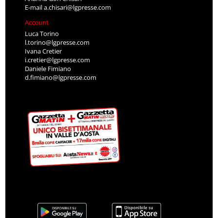
E-mail
a.chisari@lgpresse.com
Account
Luca Torino
l.torino@lgpresse.com
Ivana Cretier
i.cretier@lgpresse.com
Daniele Fimiano
d.fimiano@lgpresse.com