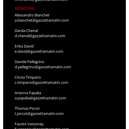
REDAZIONE
Alessandro Bianchet
a.bianchet@gazzettamatin.com
Danila Chenal
d.chenal@gazzettamatin.com
Erika David
e.david@gazzettamatin.com
Davide Pellegrino
d.pellegrino@gazzettamatin.com
Cinzia Timpano
c.timpano@gazzettamatin.com
Arianna Papalia
a.papalia@gazzettamatin.com
Thomas Piccot
t.piccot@gazzettamatin.com
Fausto Vassoney
f.vassoney@gazzettamatin.com