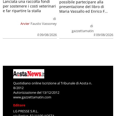
Lanciata una raccolta fondi
possibile partecipare alla
per sostenere i costi veterinari
presentazione del libro di
e far ripartire la stalla
Maria Vassallo ed Enrico F...
di
Arvier
Fausto Vassoney
di
gazzettamatin
il 09/08/2026
il 09/08/2026
Quotidiano online Iscrizione al Tribunale di Aosta n.
8/2012
Autorizzazione del 13/12/2012
www.gazzettamatin.com
Editore
LG PRESSE S.R.L.
via Festaz, 52 11100 AOSTA