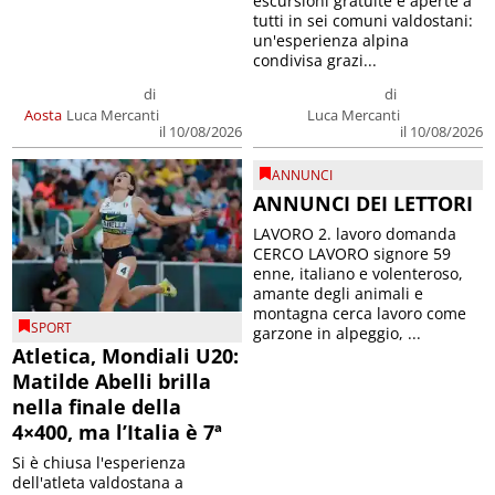
escursioni gratuite e aperte a
tutti in sei comuni valdostani:
un'esperienza alpina
condivisa grazi...
di
di
Aosta
Luca Mercanti
Luca Mercanti
il 10/08/2026
il 10/08/2026
ANNUNCI
ANNUNCI DEI LETTORI
LAVORO 2. lavoro domanda
CERCO LAVORO signore 59
enne, italiano e volenteroso,
amante degli animali e
montagna cerca lavoro come
SPORT
garzone in alpeggio, ...
Atletica, Mondiali U20:
Matilde Abelli brilla
nella finale della
4×400, ma l’Italia è 7ª
Si è chiusa l'esperienza
dell'atleta valdostana a