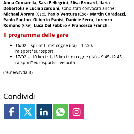
Anna Comarella
,
Sara Pellegrini
,
Elisa Brocard
,
Ilaria
Debertolis
e
Lucia Scardoni
, sono stati convocati anche:
Michael Abram
(Cse),
Paolo Ventura
(Cse),
Martin Coradazzi
,
Paolo Fanton
,
Gilberto Panisi
,
Daniele Serra
,
Lorenzo
Romano
(Cse),
Luca Del Fabbro
e
Francesca Franchi
.
Il programma delle gare
16/02 – sprint tl m/f cogne (ita) – 12.30,
raisport*eurosport
17/02 – 10 km tc f-15 km tc m cogne (ita) – 9.45-12.45,
raisport*eurosportsci velocità
(re.newsvda.it)
Condividi