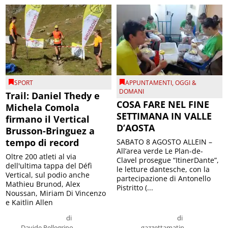
SPORT
APPUNTAMENTI
,
OGGI &
DOMANI
Trail: Daniel Thedy e
COSA FARE NEL FINE
Michela Comola
SETTIMANA IN VALLE
firmano il Vertical
D’AOSTA
Brusson-Bringuez a
tempo di record
SABATO 8 AGOSTO ALLEIN –
All’area verde Le Plan-de-
Oltre 200 atleti al via
Clavel prosegue “ItinerDante”,
dell'ultima tappa del Défì
le letture dantesche, con la
Vertical, sul podio anche
partecipazione di Antonello
Mathieu Brunod, Alex
Pistritto (...
Noussan, Miriam Di Vincenzo
e Kaitlin Allen
di
di
Davide Pellegrino
gazzettamatin