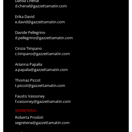
Danila Chenal
d.chenal@gazzettamatin.com
Erika David
e.david@gazzettamatin.com
Davide Pellegrino
d.pellegrino@gazzettamatin.com
Cinzia Timpano
c.timpano@gazzettamatin.com
Arianna Papalia
a.papalia@gazzettamatin.com
Thomas Piccot
t.piccot@gazzettamatin.com
Fausto Vassoney
f.vassoney@gazzettamatin.com
SEGRETERIA
Roberta Prodoti
segreteria@gazzettamatin.com