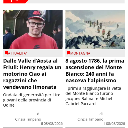
ATTUALITA'
MONTAGNA
Dalle Valle d’Aosta al
8 agosto 1786, la prima
Friuli: Henry regala un
ascensione del Monte
motorino Ciao ai
Bianco: 240 anni fa
ragazzini che
nasceva l’alpinismo
vendevano limonata
I primi a raggiungere la vetta
del Monte Bianco furono
Ondata di generosità per i tre
Jacques Balmat e Michel
giovani della provincia di
Gabriel Paccard
Udine
di
di
Cinzia Timpano
Cinzia Timpano
il 08/08/2026
il 08/08/2026