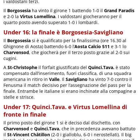
i valdostani terzi.
Il
Borgosesia
ha vinto il girone 1 battendo 1-0 il
Grand Paradis
e 2-0 la
Virtus Lomellina
. I valdostani giocheranno per il
quarto posto avendo superato 1-0 i lombardi.
Under 16: la finale è Borgosesia-Savigliano
Il
Borgosesia
si è qualificato per la finalissima (ore 16.30 al
Ghignone di Aosta) battendo 6-0 l’
Aosta Calcio 511
e 3-1 lo
Charvensod
, che giocherà per il terzo posto grazie al 2-0 sui
cugini.
A
St-Christophe
il forfait giustificato del
Quinci.Tava.
è stato
compensato dall’inserimento, fuori classifica, di una squadra
americana in ritiro in
Valle
. Il
Savigliano
ha vinto 7-0 contro il
Fenusma il match decisivo per l’assegnazione del pass per la
finale. Entrambe le italiane si erano inchinate alla compagine a
stelle e strisce.
Under 17: Quinci.Tava. e Virtus Lomellina di
fronte in finale
Il primo posto del girone 1 si è deciso dal dischetto, con
Charvensod
e
Quinci.Tava.
che in precedenza avevano battuto
il
St-Vincent Châtillon
(2-0 i gialloblu, 6-0 i nerostellati). Il big