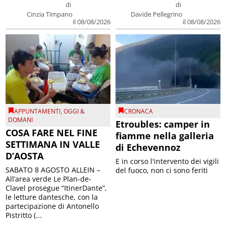
di
di
Cinzia Timpano
Davide Pellegrino
il 08/08/2026
il 08/08/2026
APPUNTAMENTI
,
OGGI &
CRONACA
DOMANI
Etroubles: camper in
COSA FARE NEL FINE
fiamme nella galleria
SETTIMANA IN VALLE
di Echevennoz
D’AOSTA
E in corso l'intervento dei vigili
SABATO 8 AGOSTO ALLEIN –
del fuoco, non ci sono feriti
All’area verde Le Plan-de-
Clavel prosegue “ItinerDante”,
le letture dantesche, con la
partecipazione di Antonello
Pistritto (...