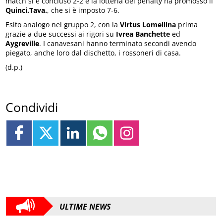
match si è concluso 2-2 e la lotteria dei penalty ha promosso il
Quinci.Tava.
, che si è imposto 7-6.
Esito analogo nel gruppo 2, con la
Virtus Lomellina
prima
grazie a due successi ai rigori su
Ivrea Banchette
ed
Aygreville
. I canavesani hanno terminato secondi avendo
piegato, anche loro dal dischetto, i rossoneri di casa.
(d.p.)
Condividi
ULTIME NEWS