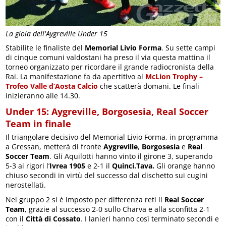
La gioia dell'Aygreville Under 15
Stabilite le finaliste del
Memorial Livio Forma
. Su sette campi
di cinque comuni valdostani ha preso il via questa mattina il
torneo organizzato per ricordare il grande radiocronista della
Rai. La manifestazione fa da apertitivo al
McLion Trophy –
Trofeo Valle d’Aosta Calcio
che scatterà domani. Le finali
inizieranno alle 14.30.
Under 15: Aygreville, Borgosesia, Real Soccer
Team in finale
Il triangolare decisivo del Memorial Livio Forma, in programma
a Gressan, metterà di fronte
Aygreville
,
Borgosesia
e
Real
Soccer Team
. Gli Aquilotti hanno vinto il girone 3, superando
5-3 ai rigori l’
Ivrea 1905
e 2-1 il
Quinci.Tava.
Gli orange hanno
chiuso secondi in virtù del successo dal dischetto sui cugini
nerostellati.
Nel gruppo 2 si è imposto per differenza reti il
Real Soccer
Team
, grazie al successo 2-0 sullo Charva e alla sconfitta 2-1
con il
Città di Cossato
. I lanieri hanno così terminato secondi e