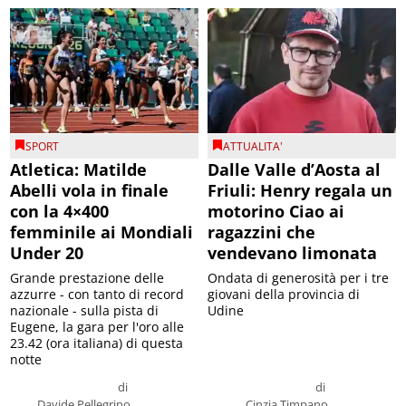
SPORT
ATTUALITA'
Atletica: Matilde
Dalle Valle d’Aosta al
Abelli vola in finale
Friuli: Henry regala un
con la 4×400
motorino Ciao ai
femminile ai Mondiali
ragazzini che
Under 20
vendevano limonata
Grande prestazione delle
Ondata di generosità per i tre
azzurre - con tanto di record
giovani della provincia di
nazionale - sulla pista di
Udine
Eugene, la gara per l'oro alle
23.42 (ora italiana) di questa
notte
di
di
Davide Pellegrino
Cinzia Timpano