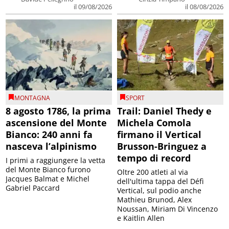
il 09/08/2026
il 08/08/2026
MONTAGNA
SPORT
8 agosto 1786, la prima
Trail: Daniel Thedy e
ascensione del Monte
Michela Comola
Bianco: 240 anni fa
firmano il Vertical
nasceva l’alpinismo
Brusson-Bringuez a
tempo di record
I primi a raggiungere la vetta
del Monte Bianco furono
Oltre 200 atleti al via
Jacques Balmat e Michel
dell'ultima tappa del Défì
Gabriel Paccard
Vertical, sul podio anche
Mathieu Brunod, Alex
Noussan, Miriam Di Vincenzo
e Kaitlin Allen