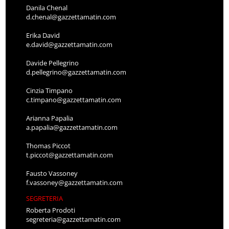
Danila Chenal
d.chenal@gazzettamatin.com
Erika David
e.david@gazzettamatin.com
Davide Pellegrino
d.pellegrino@gazzettamatin.com
Cinzia Timpano
c.timpano@gazzettamatin.com
Arianna Papalia
a.papalia@gazzettamatin.com
Thomas Piccot
t.piccot@gazzettamatin.com
Fausto Vassoney
f.vassoney@gazzettamatin.com
SEGRETERIA
Roberta Prodoti
segreteria@gazzettamatin.com