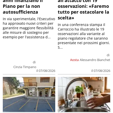
anni finanziano il
all’attacco con 19
Piano per la non
osservazioni: «Faremo
autosufficienza
tutto per ostacolare la
scelta»
In via sperimentale, l'Esecutivo
ha approvato nuovi criteri per
In una conferenza stampa il
garantire maggiore flessibilità
Carroccio ha illustrato le 19
alle misure di sostegno per
osservazioni alla variante al
esempio per l'assistenza d...
piano regolatore che saranno
presentate nei prossimi giorni.
S...
di
Aosta
Alessandro Bianchet
di
Cinzia Timpano
il 07/08/2026
il 07/08/2026