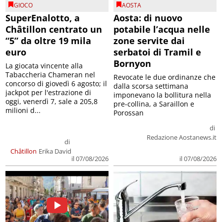
GIOCO
AOSTA
SuperEnalotto, a
Aosta: di nuovo
Châtillon centrato un
potabile l’acqua nelle
“5” da oltre 19 mila
zone servite dai
euro
serbatoi di Tramil e
Bornyon
La giocata vincente alla
Tabaccheria Chameran nel
Revocate le due ordinanze che
concorso di giovedì 6 agosto; il
dalla scorsa settimana
jackpot per l'estrazione di
imponevano la bollitura nella
oggi, venerdì 7, sale a 205,8
pre-collina, a Saraillon e
milioni d...
Porossan
di
Redazione Aostanews.it
di
Châtillon
Erika David
il 07/08/2026
il 07/08/2026