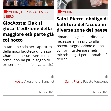
COMUNI
,
TURISMO & TEMPO
COMUNI
LIBERO
Saint-Pierre: obbligo di
GiocAosta: Ciak si
bollitura dell’acqua in
gioca! L’edizione della
diverse zone del paese
maggiore età parte già
Rimane in vigore l'ordinanza,
col botto
necessaria in seguito alla
recente segnalazione di non
In tanti in coda per l'apertura
conformità dei parametri
della maxi ludoteca di piazza
microbiologici per la potabilità
Chanoux, per un evento che
dell'ac...
ormai non ha più bisogno di
presentazioni. Il festival andrà
...
di
di
Aosta
Alessandro Bianchet
Saint-Pierre
Fausto Vassoney
il 07/08/2026
il 07/08/2026