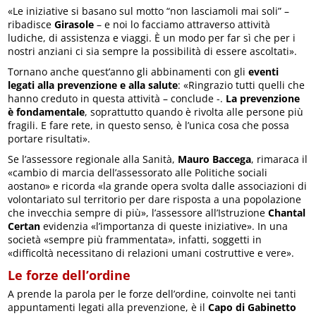
«Le iniziative si basano sul motto “non lasciamoli mai soli” –
ribadisce
Girasole
– e noi lo facciamo attraverso attività
ludiche, di assistenza e viaggi. È un modo per far sì che per i
nostri anziani ci sia sempre la possibilità di essere ascoltati».
Tornano anche quest’anno gli abbinamenti con gli
eventi
legati alla prevenzione e alla salute
: «Ringrazio tutti quelli che
hanno creduto in questa attività – conclude -.
La prevenzione
è fondamentale
, soprattutto quando è rivolta alle persone più
fragili. E fare rete, in questo senso, è l’unica cosa che possa
portare risultati».
Se l’assessore regionale alla Sanità,
Mauro Baccega
, rimaraca il
«cambio di marcia dell’assessorato alle Politiche sociali
aostano» e ricorda «la grande opera svolta dalle associazioni di
volontariato sul territorio per dare risposta a una popolazione
che invecchia sempre di più», l’assessore all’Istruzione
Chantal
Certan
evidenzia «l’importanza di queste iniziative». In una
società «sempre più frammentata», infatti, soggetti in
«difficoltà necessitano di relazioni umani costruttive e vere».
Le forze dell’ordine
A prende la parola per le forze dell’ordine, coinvolte nei tanti
appuntamenti legati alla prevenzione, è il
Capo di Gabinetto