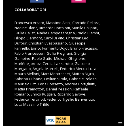
COLLABORATORI
Francesca Arcaro, Massimo Altini, Corrado Bellora,
Nadine Blanc, Riccardo Bortolotti, Manila Calipari,
Giulia Calisti, Nadia Camposaragna, Paolo Ciambi,
Filippo Clermont, Carol Di Vito, Christian Leo
Dufour, Christian Evaspasiano, Giuseppe
Farinella, Enrico Formento Dojot, Bruno Fracasso,
Fabio Francesconi, Sofia Fregnani, Giorgia
Gambino, Paolo Gatto, Michael Ghignone,
Marlène Jorrioz, Cecilia Lazzarotto, Giacomo
Mangano, Angela Marrelli, Federico Mecca, Luca
Mauro Melloni, Marc Montrosset, Matteo Nigra,
Sabrina Olibano, Emiliano Pala, Gabriele Peloso,
Maurizio Pitti, Loris Ponsetto, Andrea Portigliatti,
Mattia Pramotton, Deniel Pession, Raffaele
Romano, Enrico Ruggeri, Riccardo Savoye,
Federica Tercinod, Federico Tigellio Benvenuto,
Luca Massimo Trifilò