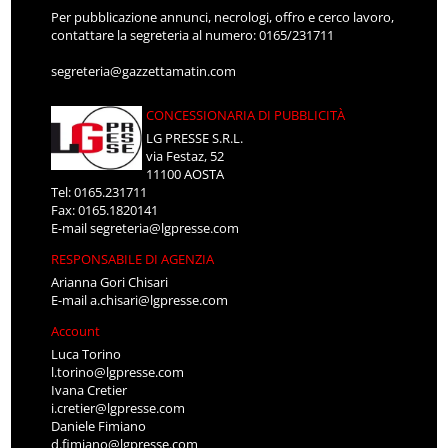
Per pubblicazione annunci, necrologi, offro e cerco lavoro,
contattare la segreteria al numero: 0165/231711
segreteria@gazzettamatin.com
CONCESSIONARIA DI PUBBLICITÀ
LG PRESSE S.R.L.
via Festaz, 52
11100 AOSTA
Tel: 0165.231711
Fax: 0165.1820141
E-mail
segreteria@lgpresse.com
RESPONSABILE DI AGENZIA
Arianna Gori Chisari
E-mail
a.chisari@lgpresse.com
Account
Luca Torino
l.torino@lgpresse.com
Ivana Cretier
i.cretier@lgpresse.com
Daniele Fimiano
d.fimiano@lgpresse.com