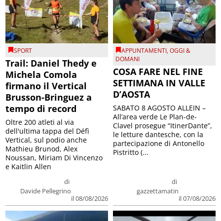
SPORT
APPUNTAMENTI
,
OGGI &
DOMANI
Trail: Daniel Thedy e
COSA FARE NEL FINE
Michela Comola
SETTIMANA IN VALLE
firmano il Vertical
D’AOSTA
Brusson-Bringuez a
tempo di record
SABATO 8 AGOSTO ALLEIN –
All’area verde Le Plan-de-
Oltre 200 atleti al via
Clavel prosegue “ItinerDante”,
dell'ultima tappa del Défì
le letture dantesche, con la
Vertical, sul podio anche
partecipazione di Antonello
Mathieu Brunod, Alex
Pistritto (...
Noussan, Miriam Di Vincenzo
e Kaitlin Allen
di
di
Davide Pellegrino
gazzettamatin
il 08/08/2026
il 07/08/2026