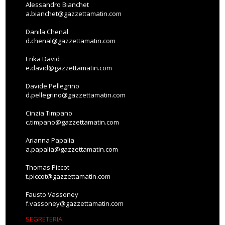
Alessandro Bianchet
a.bianchet@gazzettamatin.com
Danila Chenal
d.chenal@gazzettamatin.com
Erika David
e.david@gazzettamatin.com
Davide Pellegrino
d.pellegrino@gazzettamatin.com
Cinzia Timpano
c.timpano@gazzettamatin.com
Arianna Papalia
a.papalia@gazzettamatin.com
Thomas Piccot
t.piccot@gazzettamatin.com
Fausto Vassoney
f.vassoney@gazzettamatin.com
SEGRETERIA