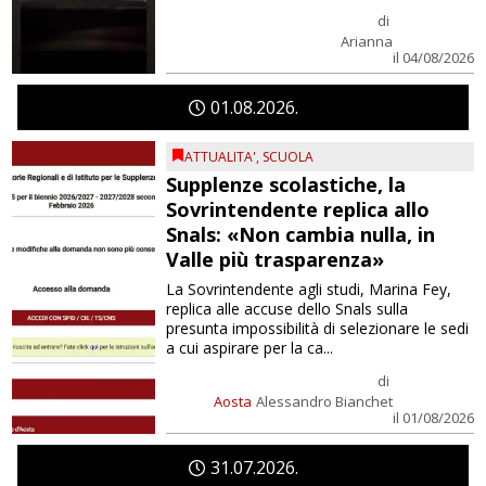
di
Arianna
il 04/08/2026
01
08
2026
ATTUALITA'
,
SCUOLA
Supplenze scolastiche, la
Sovrintendente replica allo
Snals: «Non cambia nulla, in
Valle più trasparenza»
La Sovrintendente agli studi, Marina Fey,
replica alle accuse dello Snals sulla
presunta impossibilità di selezionare le sedi
a cui aspirare per la ca...
di
Aosta
Alessandro Bianchet
il 01/08/2026
31
07
2026