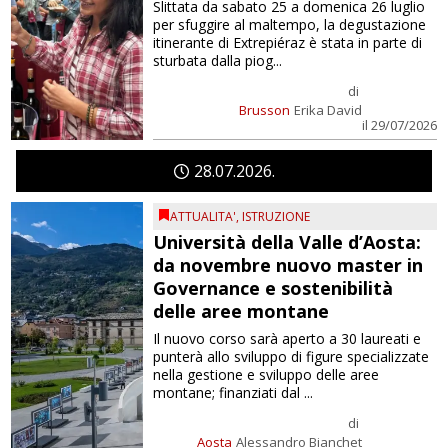
Slittata da sabato 25 a domenica 26 luglio
per sfuggire al maltempo, la degustazione
itinerante di Extrepiéraz è stata in parte di
sturbata dalla piog...
di
Brusson
Erika David
il 29/07/2026
28
07
2026
ATTUALITA'
,
ISTRUZIONE
Università della Valle d’Aosta:
da novembre nuovo master in
Governance e sostenibilità
delle aree montane
Il nuovo corso sarà aperto a 30 laureati e
punterà allo sviluppo di figure specializzate
nella gestione e sviluppo delle aree
montane; finanziati dal ...
di
Aosta
Alessandro Bianchet