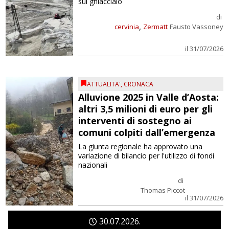
sul ghiacciaio
di
,
cervinia
Zermatt
Fausto Vassoney
il 31/07/2026
ATTUALITA'
,
CRONACA
Alluvione 2025 in Valle d’Aosta:
altri 3,5 milioni di euro per gli
interventi di sostegno ai
comuni colpiti dall’emergenza
La giunta regionale ha approvato una
variazione di bilancio per l'utilizzo di fondi
nazionali
di
Thomas Piccot
il 31/07/2026
30
07
2026