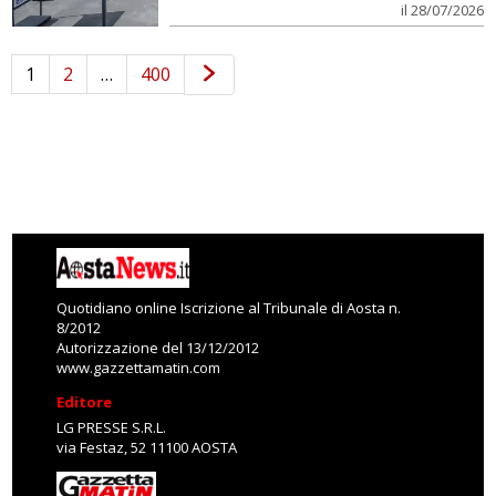
il 28/07/2026
1
2
…
400
Quotidiano online Iscrizione al Tribunale di Aosta n.
8/2012
Autorizzazione del 13/12/2012
www.gazzettamatin.com
Editore
LG PRESSE S.R.L.
via Festaz, 52 11100 AOSTA