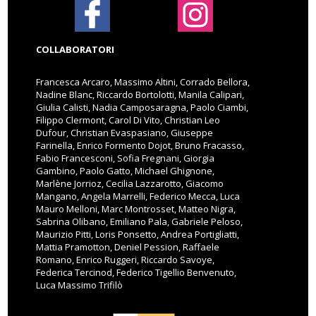
COLLABORATORI
Francesca Arcaro, Massimo Altini, Corrado Bellora,
Nadine Blanc, Riccardo Bortolotti, Manila Calipari,
Giulia Calisti, Nadia Camposaragna, Paolo Ciambi,
Filippo Clermont, Carol Di Vito, Christian Leo
Dufour, Christian Evaspasiano, Giuseppe
Farinella, Enrico Formento Dojot, Bruno Fracasso,
Fabio Francesconi, Sofia Fregnani, Giorgia
Gambino, Paolo Gatto, Michael Ghignone,
Marlène Jorrioz, Cecilia Lazzarotto, Giacomo
Mangano, Angela Marrelli, Federico Mecca, Luca
Mauro Melloni, Marc Montrosset, Matteo Nigra,
Sabrina Olibano, Emiliano Pala, Gabriele Peloso,
Maurizio Pitti, Loris Ponsetto, Andrea Portigliatti,
Mattia Pramotton, Deniel Pession, Raffaele
Romano, Enrico Ruggeri, Riccardo Savoye,
Federica Tercinod, Federico Tigellio Benvenuto,
Luca Massimo Trifilò