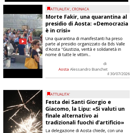
ATTUALITA'
,
CRONACA
Morte Fakir, una quarantina al
presidio di Aosta: «Democrazia
è in crisi»
Una quarantina di manifestanti ha preso
parte al presidio organizzato da Bds Valle
d'Aosta "Giustizia, verità e solidarietà in
nome di tutte le vittim...
di
Aosta
Alessandro Bianchet
il 30/07/2026
ATTUALITA'
Festa dei Santi Giorgio e
Giacomo, la Lipu: «Si valuti un
finale alternativo ai
tradizionali fuochi d’artificio»
La delegazione di Aosta chiede, con una