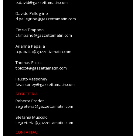
e.david@gazzettamatin.com
Davide Pellegrino
d.pellegrino@gazzettamatin.com
Cinzia Timpano
c.timpano@gazzettamatin.com
Arianna Papalia
a.papalia@gazzettamatin.com
Thomas Piccot
t.piccot@gazzettamatin.com
Fausto Vassoney
f.vassoney@gazzettamatin.com
SEGRETERIA
Roberta Prodoti
segreteria@gazzettamatin.com
Stefania Muscolo
segreteria@gazzettamatin.com
CONTATTACI