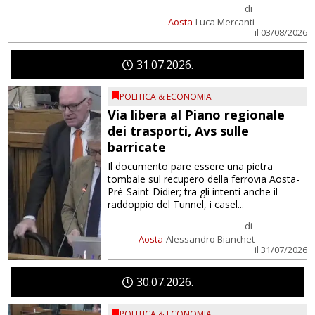
di
Aosta
Luca Mercanti
il 03/08/2026
31
07
2026
POLITICA & ECONOMIA
Via libera al Piano regionale
dei trasporti, Avs sulle
barricate
Il documento pare essere una pietra
tombale sul recupero della ferrovia Aosta-
Pré-Saint-Didier; tra gli intenti anche il
raddoppio del Tunnel, i casel...
di
Aosta
Alessandro Bianchet
il 31/07/2026
30
07
2026
POLITICA & ECONOMIA