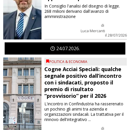
In Consiglio l'analisi del disegno di legge.
268 milioni derivano dall'avanzo di
amministrazione
di
Luca Mercanti
il 28/07/2026
24
07
2026
POLITICA & ECONOMIA
Cogne Acciai Speciali: qualche
segnale positivo dall’incontro
con i sindacati, proposto il
premio di risultato
“provvisorio” per il 2026
L'incontro in Confindustria ha rasserenato
un pochino gli animi tra azienda e
organizzazioni sindacali. La trattativa per il
rinnovo dell'integrativo ...
di