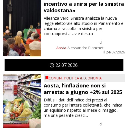
incentivo a unirsi per la sinistra
valdostana»
Alleanza Verdi Sinistra analizza la nuova
legge elettorale allo studio in Parlamento e
chiama a raccolta la sinistra per
contrapporsi a Uv e destra
di
Aosta
Alessandro Bianchet
il 24/07/2026
22
07
2026
COMUNI
,
POLITICA & ECONOMIA
Aosta, l’inflazione non si
arresta: a giugno +2% sul 2025
Diffusi i dati dell'indice dei prezzi al
consumo per l'intera collettività, che indica
un equilibrio rispetto al mese di maggio,
ma una pesante cresci...
di