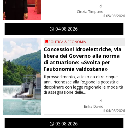
di
Cinzia Timpano
il 05/08/2026
04
08
2026
POLITICA & ECONOMIA
Concessioni idroelettriche, via
libera del Governo alla norma
di attuazione: «Svolta per
l’autonomia valdostana»
Il provvedimento, atteso da oltre cinque
anni, riconosce alla Regione la potestà di
disciplinare con legge regionale le modalità
di assegnazione delle...
di
Erika David
il 04/08/2026
03
08
2026