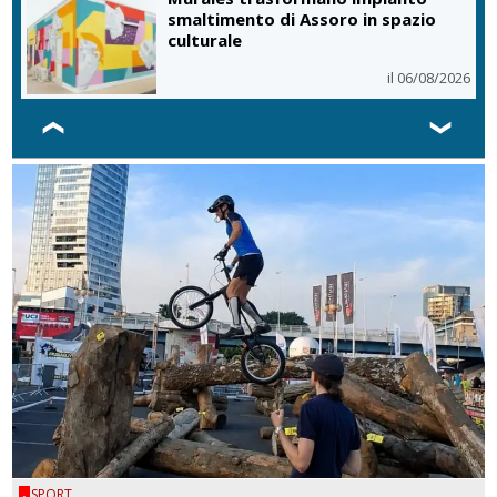
Cisgiordania, raid a Qalandiya:
demolite attività commerciali
il 06/08/2026
❮
❯
SPORT