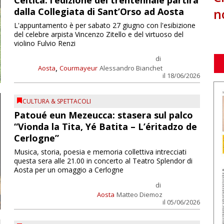
Celtica: l’edizione del trentennale partirà
n
dalla Collegiata di Sant’Orso ad Aosta
L'appuntamento è per sabato 27 giugno con l'esibizione
del celebre arpista Vincenzo Zitello e del virtuoso del
violino Fulvio Renzi
di
,
Aosta
Courmayeur
Alessandro Bianchet
il 18/06/2026
CULTURA & SPETTACOLI
Patoué eun Mezeucca: stasera sul palco
“Vionda la Tita, Yé Batita – L’éritadzo de
Cerlogne”
Musica, storia, poesia e memoria collettiva intrecciati
questa sera alle 21.00 in concerto al Teatro Splendor di
Aosta per un omaggio a Cerlogne
di
Aosta
Matteo Diemoz
il 05/06/2026