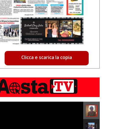
Clicca e scarica la copia