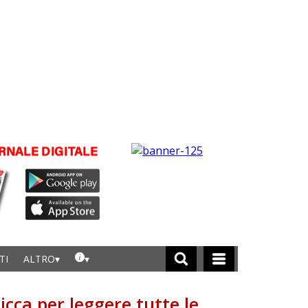
TI
ALTRO
licca per leggere tutte le