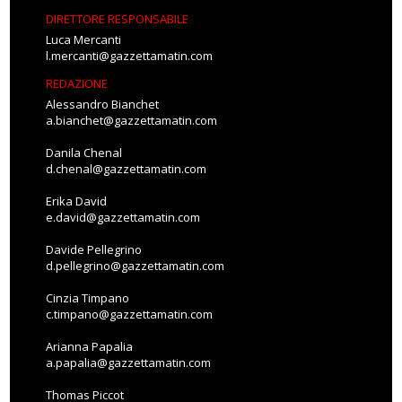
DIRETTORE RESPONSABILE
Luca Mercanti
l.mercanti@gazzettamatin.com
REDAZIONE
Alessandro Bianchet
a.bianchet@gazzettamatin.com
Danila Chenal
d.chenal@gazzettamatin.com
Erika David
e.david@gazzettamatin.com
Davide Pellegrino
d.pellegrino@gazzettamatin.com
Cinzia Timpano
c.timpano@gazzettamatin.com
Arianna Papalia
a.papalia@gazzettamatin.com
Thomas Piccot