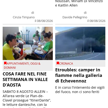
Noussan, Miriam Di Vincenzo
e Kaitlin Allen
di
di
Cinzia Timpano
Davide Pellegrino
il 08/08/2026
il 08/08/2026
APPUNTAMENTI
,
OGGI &
CRONACA
DOMANI
Etroubles: camper in
COSA FARE NEL FINE
fiamme nella galleria
SETTIMANA IN VALLE
di Echevennoz
D’AOSTA
E in corso l'intervento dei vigili
SABATO 8 AGOSTO ALLEIN –
del fuoco, non ci sono feriti
All’area verde Le Plan-de-
Clavel prosegue “ItinerDante”,
le letture dantesche, con la