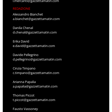
l.mercanti@gazzettamatin.com
REDAZIONE
Alessandro Bianchet
a.bianchet@gazzettamatin.com
Danila Chenal
d.chenal@gazzettamatin.com
Erika David
e.david@gazzettamatin.com
Davide Pellegrino
d.pellegrino@gazzettamatin.com
Cinzia Timpano
c.timpano@gazzettamatin.com
Arianna Papalia
a.papalia@gazzettamatin.com
Thomas Piccot
t.piccot@gazzettamatin.com
Fausto Vassoney