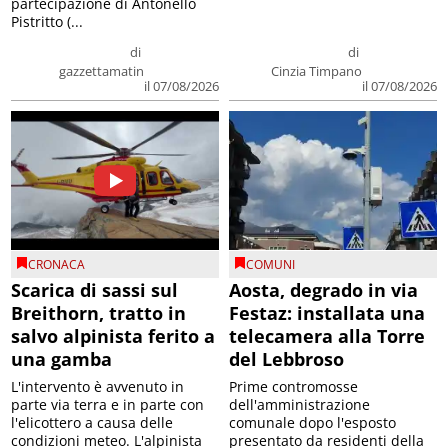
partecipazione di Antonello
Pistritto (...
di
di
gazzettamatin
Cinzia Timpano
il 07/08/2026
il 07/08/2026
CRONACA
COMUNI
Scarica di sassi sul
Aosta, degrado in via
Breithorn, tratto in
Festaz: installata una
salvo alpinista ferito a
telecamera alla Torre
una gamba
del Lebbroso
L'intervento è avvenuto in
Prime contromosse
parte via terra e in parte con
dell'amministrazione
l'elicottero a causa delle
comunale dopo l'esposto
condizioni meteo. L'alpinista
presentato da residenti della