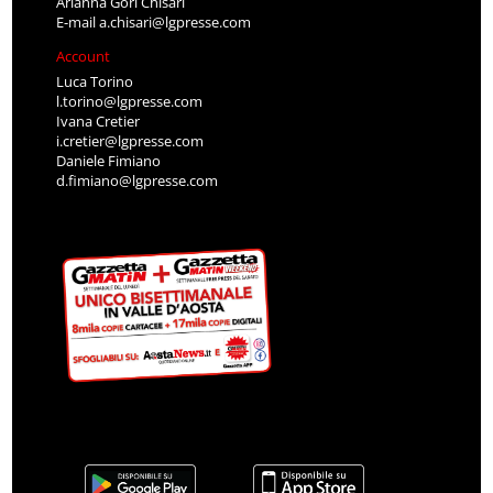
Arianna Gori Chisari
E-mail
a.chisari@lgpresse.com
Account
Luca Torino
l.torino@lgpresse.com
Ivana Cretier
i.cretier@lgpresse.com
Daniele Fimiano
d.fimiano@lgpresse.com