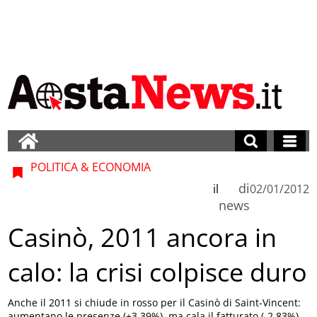
POLITICA & ECONOMIA
di
il
02/01/2012
news
Casinò, 2011 ancora in
calo: la crisi colpisce duro
Anche il 2011 si chiude in rosso per il Casinò di Saint-Vincent:
aumentano le presenze (+3,39%), ma cala il fatturato (-2,83%).