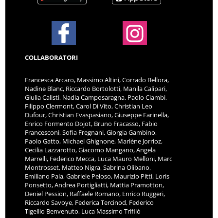
COLLABORATORI
Francesca Arcaro, Massimo Altini, Corrado Bellora,
Nadine Blanc, Riccardo Bortolotti, Manila Calipari,
Giulia Calisti, Nadia Camposaragna, Paolo Ciambi,
Filippo Clermont, Carol Di Vito, Christian Leo
Dufour, Christian Evaspasiano, Giuseppe Farinella,
Enrico Formento Dojot, Bruno Fracasso, Fabio
Francesconi, Sofia Fregnani, Giorgia Gambino,
Paolo Gatto, Michael Ghignone, Marlène Jorrioz,
Cecilia Lazzarotto, Giacomo Mangano, Angela
Marrelli, Federico Mecca, Luca Mauro Melloni, Marc
Montrosset, Matteo Nigra, Sabrina Olibano,
Emiliano Pala, Gabriele Peloso, Maurizio Pitti, Loris
Ponsetto, Andrea Portigliatti, Mattia Pramotton,
Deniel Pession, Raffaele Romano, Enrico Ruggeri,
Riccardo Savoye, Federica Tercinod, Federico
Tigellio Benvenuto, Luca Massimo Trifilò