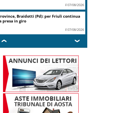
il 07/08/2026
Coin, accordo con sindacati su
piano risanamento e rilancio
il 07/08/2026
❮
❯