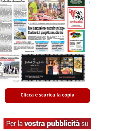
Clicca e scarica la copia