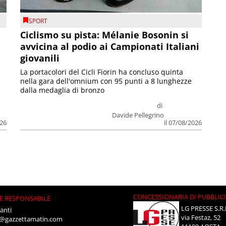
SPORT
Ciclismo su pista: Mélanie Bosonin si
avvicina al podio ai Campionati Italiani
giovanili
La portacolori del Cicli Fiorin ha concluso quinta
nella gara dell'omnium con 95 punti a 8 lunghezze
dalla medaglia di bronzo
di
Davide Pellegrino
026
il 07/08/2026
CONCESSIONARIA DI PUBBLIC
E RESPONSABILE
LG PRESSE S.R.
anti
via Festaz, 52
i@gazzettamatin.com