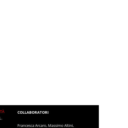
ITÀ
COLLABORATORI
L.
Francesca Arcaro, Massimo Altini,