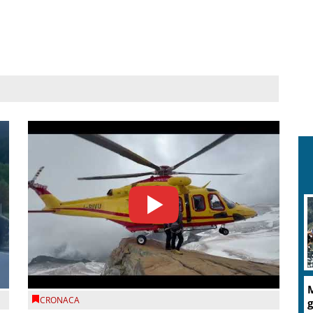
R
c
A
d
CRONACA