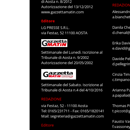
di Aosta n. 8/2012
REDAZIO
Autorizzazione del 13/12/2012
Alessandr
www.gazzettamatin.com
a.bianche
Editore
Danila Ch
LG PRESSE S.R.L.
d.chenal@
via Festaz, 52 11100 AOSTA
Erika Davi
e.david@g
Settimanale del Lunedì. Iscrizione al
Tribunale di Aosta n. 9/2002
Davide Pel
Autorizzazione del 20/05/2002
d.pellegr
Cinzia Ti
c.timpan
Settimanale del Sabato. Iscrizione al
Tribunale di Aosta n.4 del 4/10/2016
Arianna P
a.papalia
REDAZIONE
via Festaz, 52 - 11100 Aosta
Thomas Pi
Tel: 0165/231711 - Fax: 0165/1820141
t.piccot@
Mail:
segreteria@gazzettamatin.com
Fausto Va
Editore
f.vassone