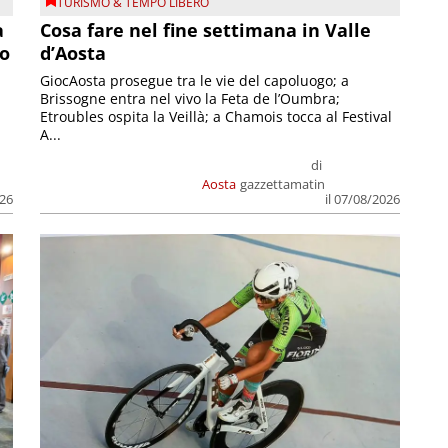
TURISMO & TEMPO LIBERO
a
Cosa fare nel fine settimana in Valle
so
d’Aosta
GiocAosta prosegue tra le vie del capoluogo; a
Brissogne entra nel vivo la Feta de l’Oumbra;
.
Etroubles ospita la Veillà; a Chamois tocca al Festival
A...
di
Aosta
gazzettamatin
026
il 07/08/2026