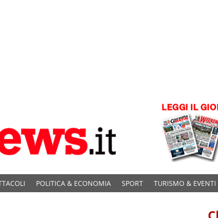
TTACOLI
POLITICA & ECONOMIA
SPORT
TURISMO & EVENTI
C