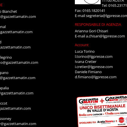
11100 AOSTA
NE
Tel: 0165.2317
Fax: 0165.1820141
o Bianchet
E-mail
segreteria@lgpresse.co
t@gazzettamatin.com
RESPONSABILE DI AGENZIA
enal
Arianna Gori Chisari
gazzettamatin.com
E-mail
a.chisari@lgpresse.com
d
Account
azzettamatin.com
Luca Torino
l.torino@lgpresse.com
legrino
Ivana Cretier
ino@gazzettamatin.com
i.cretier@lgpresse.com
Daniele Fimiano
mpano
d.fimiano@lgpresse.com
o@gazzettamatin.com
apalia
@gazzettamatin.com
ccot
gazzettamatin.com
ssoney
y@gazzettamatin.com