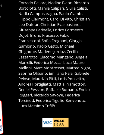
Corrado Bellora, Nadine Blanc, Riccardo
11
Bortolotti, Manila Calipari, Giulia Calisti,
Nadia Camposaragna, Paolo Ciambi,
m
Filippo Clermont, Carol Di Vito, Christian
Leo Dufour, Christian Evaspasiano,
Giuseppe Farinella, Enrico Formento
Dojot, Bruno Fracasso, Fabio
Francesconi, Sofia Fregnani, Giorgia
Gambino, Paolo Gatto, Michael
Ghignone, Marlène Jorrioz, Cecilia
Lazzarotto, Giacomo Mangano, Angela
Marrelli, Federico Mecca, Luca Mauro
Melloni, Marc Montrosset, Matteo Nigra,
Sabrina Olibano, Emiliano Pala, Gabriele
Peloso, Maurizio Pitti, Loris Ponsetto,
Andrea Portigliatti, Mattia Pramotton,
Deniel Pession, Raffaele Romano, Enrico
Ruggeri, Riccardo Savoye, Federica
Tercinod, Federico Tigellio Benvenuto,
Luca Massimo Trifilò