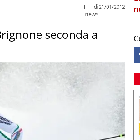
di
il
21/01/2012
n
news
 Brignone seconda a
C