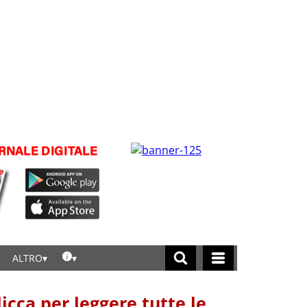
ALTRO
licca per leggere tutte le