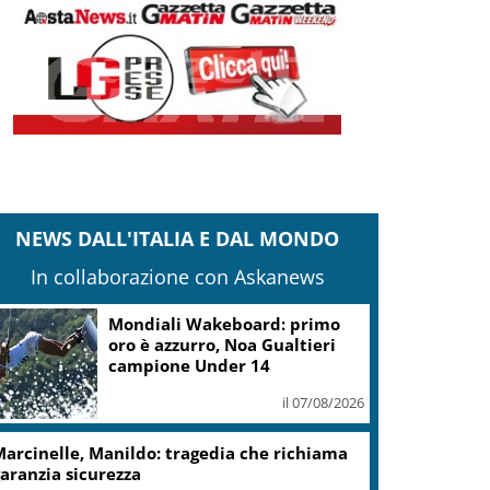
NEWS DALL'ITALIA E DAL MONDO
In collaborazione con Askanews
.Fvg, Lenarduzzi (Pd): svolta immediata
ontro declino
il 07/08/2026
cciaierie Valbruna, Bitonci: trovato punto
i equilibrio