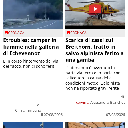
CRONACA
CRONACA
Etroubles: camper in
Scarica di sassi sul
fiamme nella galleria
Breithorn, tratto in
di Echevennoz
salvo alpinista ferito a
una gamba
E in corso l'intervento dei vigili
del fuoco, non ci sono feriti
L'intervento è avvenuto in
parte via terra e in parte con
l'elicottero a causa delle
condizioni meteo. L'alpinista
non ha riportato gravi ferite
di
cervinia
Alessandro Bianchet
di
Cinzia Timpano
il 07/08/2026
il 07/08/2026