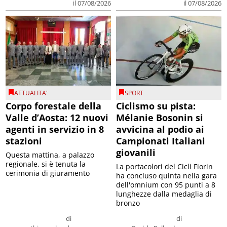
il 07/08/2026
il 07/08/2026
ATTUALITA'
SPORT
Corpo forestale della
Ciclismo su pista:
Valle d’Aosta: 12 nuovi
Mélanie Bosonin si
agenti in servizio in 8
avvicina al podio ai
stazioni
Campionati Italiani
giovanili
Questa mattina, a palazzo
regionale, si è tenuta la
La portacolori del Cicli Fiorin
cerimonia di giuramento
ha concluso quinta nella gara
dell'omnium con 95 punti a 8
lunghezze dalla medaglia di
bronzo
di
di