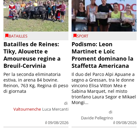
BATAILLES
SPORT
Batailles de Reines:
Podismo: Leon
Tiky, Alouette e
Martinet e Loic
Amoureuse regine a
Proment dominano la
Breuil-Cervinia
Staffetta Americana
Per la seconda eliminatoria
Il duo del Parco Alpi Apuane a
estiva, in arena 84 bovine.
segno a Gressan, tra le donne
Reinon, 763 Kg, Regina di peso
vincono Elisa Vitton Mea e
di giornata
Sabina Marquet, nel misto
trionfano Laura Segor e Mikael
Mongi...
di
Valtournenche
Luca Mercanti
di
Davide Pellegrino
il 09/08/2026
il 09/08/2026