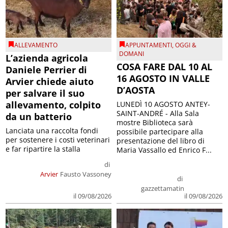
ALLEVAMENTO
APPUNTAMENTI
,
OGGI &
DOMANI
L’azienda agricola
COSA FARE DAL 10 AL
Daniele Perrier di
16 AGOSTO IN VALLE
Arvier chiede aiuto
D’AOSTA
per salvare il suo
allevamento, colpito
LUNEDÌ 10 AGOSTO ANTEY-
SAINT-ANDRÉ - Alla Sala
da un batterio
mostre Biblioteca sarà
Lanciata una raccolta fondi
possibile partecipare alla
per sostenere i costi veterinari
presentazione del libro di
e far ripartire la stalla
Maria Vassallo ed Enrico F...
di
Arvier
Fausto Vassoney
di
gazzettamatin
il 09/08/2026
il 09/08/2026