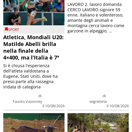
LAVORO 2. lavoro domanda
CERCO LAVORO signore 59
enne, italiano e volenteroso,
amante degli animali e
montagna cerca lavoro come
SPORT
garzone in alpeggio, ...
Atletica, Mondiali U20:
Matilde Abelli brilla
nella finale della
4×400, ma l’Italia è 7ª
Si è chiusa l'esperienza
dell'atleta valdostana a
Eugene, Stati Uniti, dove ha
preso parte alla rassegna
iridata di categoria
di
di
Fausto Vassoney
segreteria
il 10/08/2026
il 10/08/2026