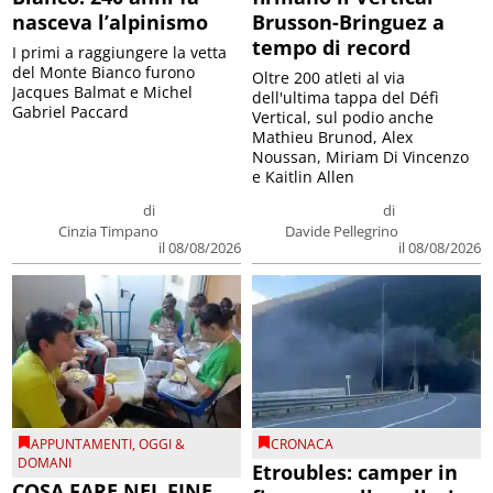
nasceva l’alpinismo
Brusson-Bringuez a
tempo di record
I primi a raggiungere la vetta
del Monte Bianco furono
Oltre 200 atleti al via
Jacques Balmat e Michel
dell'ultima tappa del Défì
Gabriel Paccard
Vertical, sul podio anche
Mathieu Brunod, Alex
Noussan, Miriam Di Vincenzo
e Kaitlin Allen
di
di
Cinzia Timpano
Davide Pellegrino
il 08/08/2026
il 08/08/2026
APPUNTAMENTI
,
OGGI &
CRONACA
DOMANI
Etroubles: camper in
COSA FARE NEL FINE