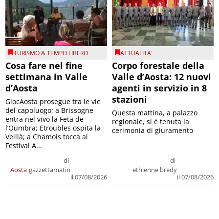
TURISMO & TEMPO LIBERO
ATTUALITA'
Cosa fare nel fine
Corpo forestale della
settimana in Valle
Valle d’Aosta: 12 nuovi
d’Aosta
agenti in servizio in 8
stazioni
GiocAosta prosegue tra le vie
del capoluogo; a Brissogne
Questa mattina, a palazzo
entra nel vivo la Feta de
regionale, si è tenuta la
l’Oumbra; Etroubles ospita la
cerimonia di giuramento
Veillà; a Chamois tocca al
Festival A...
di
di
Aosta
gazzettamatin
ethienne bredy
il 07/08/2026
il 07/08/2026