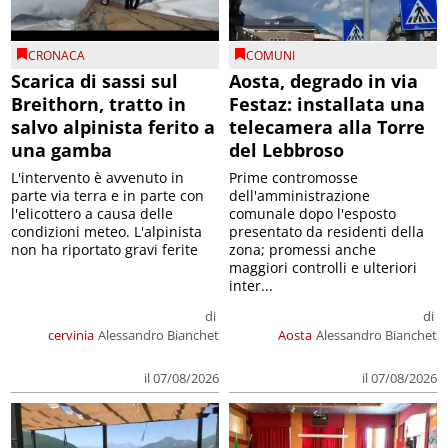
CRONACA
COMUNI
Scarica di sassi sul
Aosta, degrado in via
Breithorn, tratto in
Festaz: installata una
salvo alpinista ferito a
telecamera alla Torre
una gamba
del Lebbroso
L'intervento è avvenuto in
Prime contromosse
parte via terra e in parte con
dell'amministrazione
l'elicottero a causa delle
comunale dopo l'esposto
condizioni meteo. L'alpinista
presentato da residenti della
non ha riportato gravi ferite
zona; promessi anche
maggiori controlli e ulteriori
inter...
di
di
cervinia
Alessandro Bianchet
Aosta
Alessandro Bianchet
il 07/08/2026
il 07/08/2026