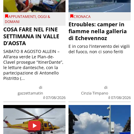
APPUNTAMENTI
,
OGGI &
CRONACA
DOMANI
Etroubles: camper in
COSA FARE NEL FINE
fiamme nella galleria
SETTIMANA IN VALLE
di Echevennoz
D’AOSTA
E in corso l'intervento dei vigili
SABATO 8 AGOSTO ALLEIN –
del fuoco, non ci sono feriti
All’area verde Le Plan-de-
Clavel prosegue “ItinerDante”,
le letture dantesche, con la
partecipazione di Antonello
Pistritto (...
di
di
gazzettamatin
Cinzia Timpano
il 07/08/2026
il 07/08/2026