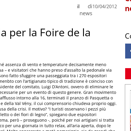
di
il
10/04/2012
n
news
 per la Foire de la
C
soché assenza di vento e temperature decisamente meno
ua – e visitatori che hanno preso d’assalto la pedonale via
no fatto sfuggire una passeggiata tra i 270 espositori
enbto con l’artigianato tipico di tradizione è coinciso con
sidente del comitato, Luigi D’Antoni, ovvero di eliminare le
n necessarie per un evento di questo genere. Gran movimento
l’afflusso intorno alla 16, terminati il pranzo di Pasquetta o
t e della Val Vény, il cui comprensorio chiudeva proprio oggi.
sa della crisi. Il motivo? “I turisti osservano i pezzi più
etto o dei fiori di legno”, spiegano due espositori
ma, però – proseguono -, poiché per noi artigiani si tratta
co per una giornata in tutto relax, all’aria aperta, dopo le