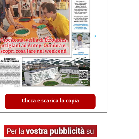
Clicca e scarica la copia