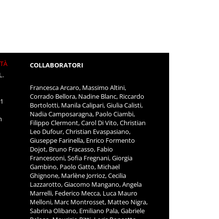
ITÀ
COLLABORATORI
L.
Francesca Arcaro, Massimo Altini,
Corrado Bellora, Nadine Blanc, Riccardo
11
Bortolotti, Manila Calipari, Giulia Calisti,
Nadia Camposaragna, Paolo Ciambi,
m
Filippo Clermont, Carol Di Vito, Christian
Leo Dufour, Christian Evaspasiano,
Giuseppe Farinella, Enrico Formento
Dojot, Bruno Fracasso, Fabio
Francesconi, Sofia Fregnani, Giorgia
Gambino, Paolo Gatto, Michael
Ghignone, Marlène Jorrioz, Cecilia
Lazzarotto, Giacomo Mangano, Angela
Marrelli, Federico Mecca, Luca Mauro
Melloni, Marc Montrosset, Matteo Nigra,
Sabrina Olibano, Emiliano Pala, Gabriele