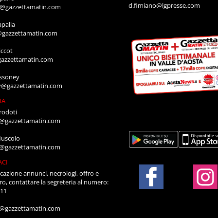
d.fimiano@lgpresse.com
o@gazzettamatin.com
apalia
@gazzettamatin.com
ccot
gazzettamatin.com
ssoney
y@gazzettamatin.com
IA
rodoti
a@gazzettamatin.com
Muscolo
a@gazzettamatin.com
ACI
cazione annunci, necrologi, offro e
ro, contattare la segreteria al numero:
711
a@gazzettamatin.com