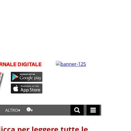
ALTRO
licca per leggere tutte le