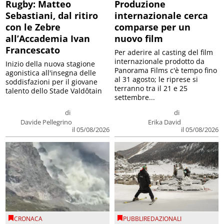
Rugby: Matteo
Produzione
Sebastiani, dal ritiro
internazionale cerca
con le Zebre
comparse per un
all’Accademia Ivan
nuovo film
Francescato
Per aderire al casting del film
internazionale prodotto da
Inizio della nuova stagione
Panorama Films c'è tempo fino
agonistica all'insegna delle
al 31 agosto; le riprese si
soddisfazioni per il giovane
terranno tra il 21 e 25
talento dello Stade Valdôtain
settembre...
di
di
Davide Pellegrino
Erika David
il 05/08/2026
il 05/08/2026
CRONACA
PUBBLIREDAZIONALI