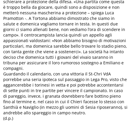
schierare a protezione della difesa. «Una partita come questa
è troppo bella da giocare, quindi sono a disposizione e non
metterò nessuna mascherina a protezione – spiega Luca
Pramotton -. A Tortona abbiamo dimostrato che siamo in
salute e domenica vogliamo tornare in testa. In questi due
giorni ci siamo allenati bene, non vediamo l’ora di scendere in
campo». Il centrocampista lancia quindi un appello agli
appassionati valdostani: «Non abbiamo bisogno di motivazioni
particolari, ma domenica sarebbe bello trovare lo stadio pieno,
con tanta gente che viene a sostenerci». La società ha intanto
deciso che domenica tutti i giovani del vivaio saranno in
tribuna per assicurare il loro rumoroso sostegno a Emiliano e
compagni.
Guardando il calendario, con una vittoria il St-Chri VdA
porrebbe una seria ipoteca sul passaggio in Lega Pro, visto che
aggancerebbe i torinesi in vetta e poi potrebbe accontentarsi
di sette punti in tre partite per vincere il campionato. In caso
di pareggio, invece, i granata dovrebbero fare bottino pieno
fino al termine e, nel caso in cui il Chieri facesse lo stesso con
Santhià e Naviglio (in mezzo gli uomini di Sesia riposeranno), si
andrebbe allo spareggio in campo neutro.
(d.p.)