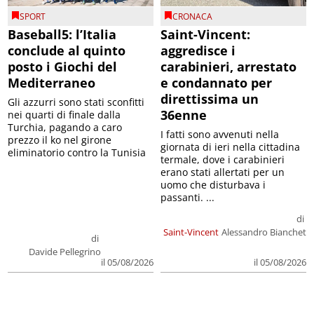
SPORT
CRONACA
Baseball5: l’Italia
Saint-Vincent:
conclude al quinto
aggredisce i
posto i Giochi del
carabinieri, arrestato
Mediterraneo
e condannato per
direttissima un
Gli azzurri sono stati sconfitti
36enne
nei quarti di finale dalla
Turchia, pagando a caro
I fatti sono avvenuti nella
prezzo il ko nel girone
giornata di ieri nella cittadina
eliminatorio contro la Tunisia
termale, dove i carabinieri
erano stati allertati per un
uomo che disturbava i
passanti. ...
di
Saint-Vincent
Alessandro Bianchet
di
Davide Pellegrino
il 05/08/2026
il 05/08/2026