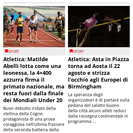
SPORT
SPORT
Atletica: Matilde
Atletica: Asta in Piazza
Abelli lotta come una
torna ad Aosta il 22
leonessa, la 4×400
agosto e strizza
azzurra firma il
l’occhio agli Europei di
primato nazionale, ma
Birmingham
resta fuori dalla finale
La speranza degli
dei Mondiali Under 20
organizzatori è di portare sulla
pedana del salotto buono
Buon debutto iridato della
della città alcuni atleti reduci
stellina della Cogne,
dalla rassegna continentale in
protagonista di una prova
programma ...
coraggiosa nell'ultima frazione
della seconda batteria della