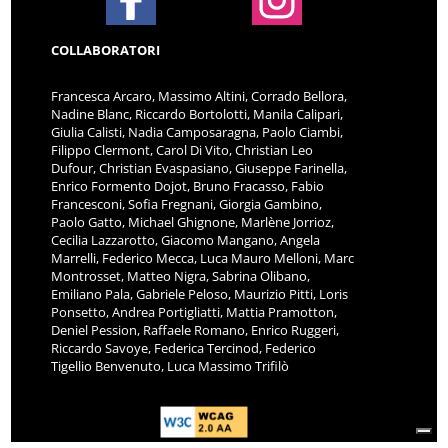
COLLABORATORI
Francesca Arcaro, Massimo Altini, Corrado Bellora,
Nadine Blanc, Riccardo Bortolotti, Manila Calipari,
Giulia Calisti, Nadia Camposaragna, Paolo Ciambi,
Filippo Clermont, Carol Di Vito, Christian Leo
Dufour, Christian Evaspasiano, Giuseppe Farinella,
Enrico Formento Dojot, Bruno Fracasso, Fabio
Francesconi, Sofia Fregnani, Giorgia Gambino,
Paolo Gatto, Michael Ghignone, Marlène Jorrioz,
Cecilia Lazzarotto, Giacomo Mangano, Angela
Marrelli, Federico Mecca, Luca Mauro Melloni, Marc
Montrosset, Matteo Nigra, Sabrina Olibano,
Emiliano Pala, Gabriele Peloso, Maurizio Pitti, Loris
Ponsetto, Andrea Portigliatti, Mattia Pramotton,
Deniel Pession, Raffaele Romano, Enrico Ruggeri,
Riccardo Savoye, Federica Tercinod, Federico
Tigellio Benvenuto, Luca Massimo Trifilò