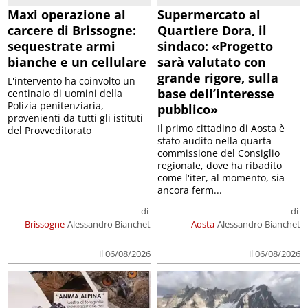
Maxi operazione al
Supermercato al
carcere di Brissogne:
Quartiere Dora, il
sequestrate armi
sindaco: «Progetto
bianche e un cellulare
sarà valutato con
grande rigore, sulla
L'intervento ha coinvolto un
base dell’interesse
centinaio di uomini della
Polizia penitenziaria,
pubblico»
provenienti da tutti gli istituti
Il primo cittadino di Aosta è
del Provveditorato
stato audito nella quarta
commissione del Consiglio
regionale, dove ha ribadito
come l'iter, al momento, sia
ancora ferm...
di
di
Brissogne
Alessandro Bianchet
Aosta
Alessandro Bianchet
il 06/08/2026
il 06/08/2026