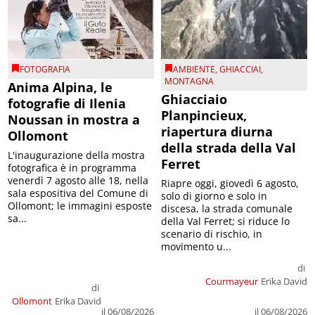
FOTOGRAFIA
AMBIENTE
,
GHIACCIAI
,
MONTAGNA
Anima Alpina, le
Ghiacciaio
fotografie di Ilenia
Planpincieux,
Noussan in mostra a
riapertura diurna
Ollomont
della strada della Val
L'inaugurazione della mostra
Ferret
fotografica è in programma
venerdì 7 agosto alle 18, nella
Riapre oggi, giovedì 6 agosto,
sala espositiva del Comune di
solo di giorno e solo in
Ollomont; le immagini esposte
discesa, la strada comunale
sa...
della Val Ferret; si riduce lo
scenario di rischio, in
movimento u...
di
Courmayeur
Erika David
di
Ollomont
Erika David
il 06/08/2026
il 06/08/2026