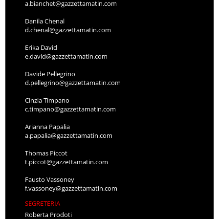
a.bianchet@gazzettamatin.com
Danila Chenal
d.chenal@gazzettamatin.com
Erika David
e.david@gazzettamatin.com
Davide Pellegrino
d.pellegrino@gazzettamatin.com
Cinzia Timpano
c.timpano@gazzettamatin.com
Arianna Papalia
a.papalia@gazzettamatin.com
Thomas Piccot
t.piccot@gazzettamatin.com
Fausto Vassoney
f.vassoney@gazzettamatin.com
SEGRETERIA
Roberta Prodoti