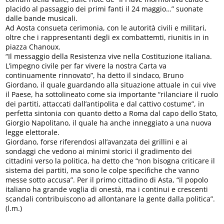
placido al passaggio dei primi fanti il 24 maggio…” suonate
dalle bande musicali.
Ad Aosta consueta cerimonia, con le autorità civili e militari,
oltre che i rappresentanti degli ex combattemti, riunitis in in
piazza Chanoux.
“Il messaggio della Resistenza vive nella Costituzione italiana.
L’impegno civile per far vivere la nostra Carta va
continuamente rinnovato”, ha detto il sindaco, Bruno
Giordano, il quale guardando alla situazione attuale in cui vive
il Paese, ha sottolineato come sia importante “rilanciare il ruolo
dei partiti, attaccati dall’antipolita e dal cattivo costume”, in
perfetta sintonia con quanto detto a Roma dal capo dello Stato,
Giorgio Napolitano, il quale ha anche inneggiato a una nuova
legge elettorale.
Giordano, forse riferendosi all’avanzata dei grillini e ai
sondaggi che vedono ai minimi storici il gradimento dei
cittadini verso la politica, ha detto che “non bisogna criticare il
sistema dei partiti, ma sono le colpe specifiche che vanno
messe sotto accusa”. Per il primo cittadino di Asta, “il popolo
italiano ha grande voglia di onestà, ma i continui e crescenti
scandali contribuiscono ad allontanare la gente dalla politica”.
(l.m.)