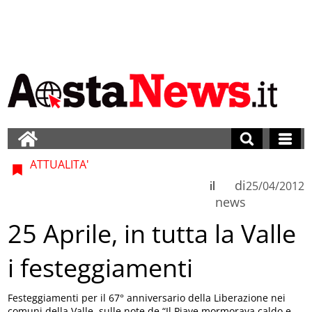
ATTUALITA'
di
il
25/04/2012
news
25 Aprile, in tutta la Valle
i festeggiamenti
Festeggiamenti per il 67° anniversario della Liberazione nei
comuni della Valle, sulle note de “Il Piave mormorava caldo e