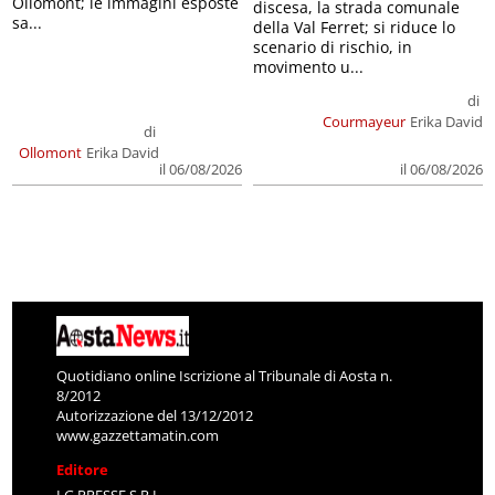
Ollomont; le immagini esposte
discesa, la strada comunale
sa...
della Val Ferret; si riduce lo
scenario di rischio, in
movimento u...
di
Courmayeur
Erika David
di
Ollomont
Erika David
il 06/08/2026
il 06/08/2026
Quotidiano online Iscrizione al Tribunale di Aosta n.
8/2012
Autorizzazione del 13/12/2012
www.gazzettamatin.com
Editore
LG PRESSE S.R.L.