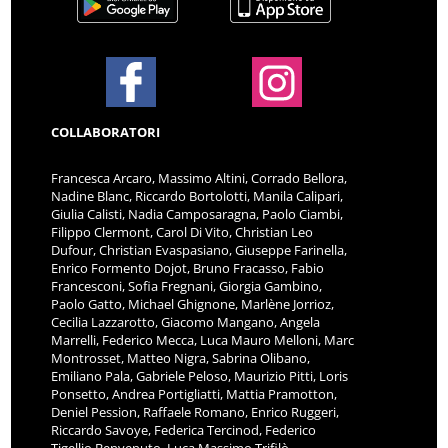
COLLABORATORI
Francesca Arcaro, Massimo Altini, Corrado Bellora,
Nadine Blanc, Riccardo Bortolotti, Manila Calipari,
Giulia Calisti, Nadia Camposaragna, Paolo Ciambi,
Filippo Clermont, Carol Di Vito, Christian Leo
Dufour, Christian Evaspasiano, Giuseppe Farinella,
Enrico Formento Dojot, Bruno Fracasso, Fabio
Francesconi, Sofia Fregnani, Giorgia Gambino,
Paolo Gatto, Michael Ghignone, Marlène Jorrioz,
Cecilia Lazzarotto, Giacomo Mangano, Angela
Marrelli, Federico Mecca, Luca Mauro Melloni, Marc
Montrosset, Matteo Nigra, Sabrina Olibano,
Emiliano Pala, Gabriele Peloso, Maurizio Pitti, Loris
Ponsetto, Andrea Portigliatti, Mattia Pramotton,
Deniel Pession, Raffaele Romano, Enrico Ruggeri,
Riccardo Savoye, Federica Tercinod, Federico
Tigellio Benvenuto, Luca Massimo Trifilò