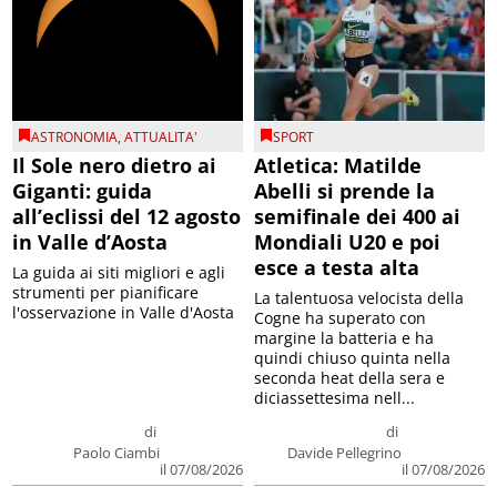
ASTRONOMIA
,
ATTUALITA'
SPORT
Il Sole nero dietro ai
Atletica: Matilde
Giganti: guida
Abelli si prende la
all’eclissi del 12 agosto
semifinale dei 400 ai
in Valle d’Aosta
Mondiali U20 e poi
esce a testa alta
La guida ai siti migliori e agli
strumenti per pianificare
La talentuosa velocista della
l'osservazione in Valle d'Aosta
Cogne ha superato con
margine la batteria e ha
quindi chiuso quinta nella
seconda heat della sera e
diciassettesima nell...
di
di
Paolo Ciambi
Davide Pellegrino
il 07/08/2026
il 07/08/2026