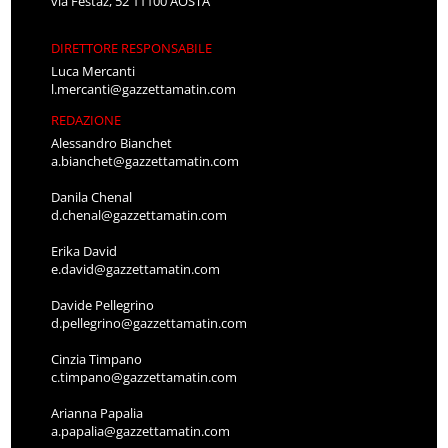
via Festaz, 52 11100 AOSTA
DIRETTORE RESPONSABILE
Luca Mercanti
l.mercanti@gazzettamatin.com
REDAZIONE
Alessandro Bianchet
a.bianchet@gazzettamatin.com
Danila Chenal
d.chenal@gazzettamatin.com
Erika David
e.david@gazzettamatin.com
Davide Pellegrino
d.pellegrino@gazzettamatin.com
Cinzia Timpano
c.timpano@gazzettamatin.com
Arianna Papalia
a.papalia@gazzettamatin.com