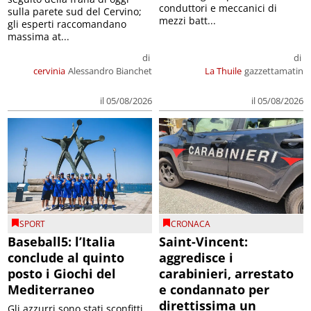
conduttori e meccanici di
sulla parete sud del Cervino;
mezzi batt...
gli esperti raccomandano
massima at...
di
di
cervinia
Alessandro Bianchet
La Thuile
gazzettamatin
il 05/08/2026
il 05/08/2026
SPORT
CRONACA
Baseball5: l’Italia
Saint-Vincent:
conclude al quinto
aggredisce i
posto i Giochi del
carabinieri, arrestato
Mediterraneo
e condannato per
direttissima un
Gli azzurri sono stati sconfitti