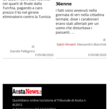
36enne
nei quarti di finale dalla
Turchia, pagando a caro
I fatti sono avvenuti nella
prezzo il ko nel girone
giornata di ieri nella cittadina
eliminatorio contro la Tunisia
termale, dove i carabinieri
erano stati allertati per un
uomo che disturbava i
passanti. ...
di
Saint-Vincent
Alessandro Bianchet
di
Davide Pellegrino
il 05/08/2026
il 05/08/2026
Quotidiano online Iscrizione al Tribunale di Aosta n.
8/2012