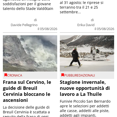
al 31 agosto; le riprese si
soddisfazioni per il giovane
terranno tra il 21 e 25
talento dello Stade Valdôtain
settembre...
di
di
Davide Pellegrino
Erika David
il 05/08/2026
il 05/08/2026
CRONACA
PUBBLIREDAZIONALI
Frana sul Cervino, le
Stagione invernale,
guide di Breuil
nuove opportunità di
Cervinia bloccano le
lavoro a La Thuile
ascensioni
Funivie Piccolo San Bernardo
apre le selezioni per addetti
La decisione delle guide di
alle casse, addetti alle piste,
Breuil Cervinia è scattata a
addetti agli impianti,
seguito della frana di oggi