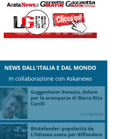
NEWS DALL'ITALIA E DAL MONDO
In collaborazione con Askanews
Guggenheim Venezia, dolore
per la scomparsa di Maria Rita
Cerilli
il 07/08/2026
Bitdefender: popolarità de
L’Odissea usata per diffondere