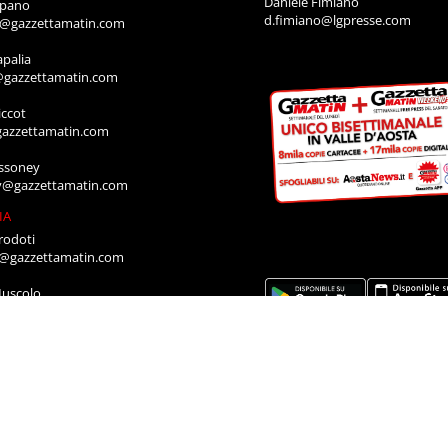
Daniele Fimiano
mpano
d.fimiano@lgpresse.com
o@gazzettamatin.com
apalia
@gazzettamatin.com
ccot
gazzettamatin.com
ssoney
y@gazzettamatin.com
IA
rodoti
a@gazzettamatin.com
Muscolo
a@gazzettamatin.com
ACI
cazione annunci, necrologi, offro e
ro, contattare la segreteria al numero:
711
a@gazzettamatin.com