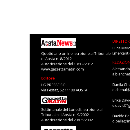
DIRETTOR
Luca Merc
l.mercant
Quotidiano online Iscrizione al Tribunale
di Aosta n. 8/2012
REDAZIO
Autorizzazione del 13/12/2012
Alessandr
www.gazzettamatin.com
a.bianche
Editore
Danila Ch
LG PRESSE S.R.L.
d.chenal@
via Festaz, 52 11100 AOSTA
Erika Davi
e.david@g
Settimanale del Lunedì. Iscrizione al
Tribunale di Aosta n. 9/2002
Davide Pel
Autorizzazione del 20/05/2002
d.pellegr