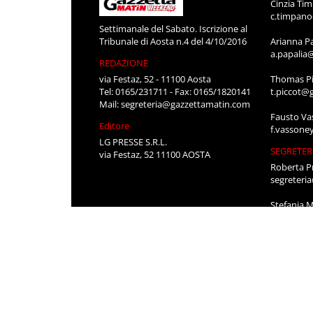
Cinzia Ti
c.timpan
Settimanale del Sabato. Iscrizione al
Tribunale di Aosta n.4 del 4/10/2016
Arianna P
a.papalia
REDAZIONE
via Festaz, 52 - 11100 Aosta
Thomas Pi
Tel: 0165/231711 - Fax: 0165/1820141
t.piccot@
Mail:
segreteria@gazzettamatin.com
Fausto Va
Editore
f.vassone
LG PRESSE S.R.L.
SEGRETER
via Festaz, 52 11100 AOSTA
Roberta P
segreteri
Stefania 
segreteri
CONTATT
Per pubbli
cerco lavo
0165/231
segreteri