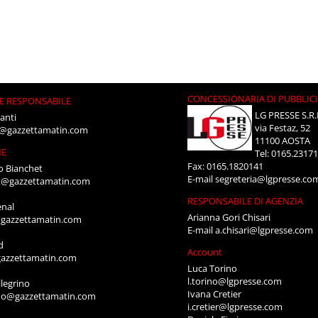
CONCESSIONARIA DI PUBBLIC
E RESPONSABILE
LG PRESSE S.R.
anti
via Festaz, 52
i@gazzettamatin.com
11100 AOSTA
NE
Tel: 0165.2317
Fax: 0165.1820141
o Bianchet
E-mail
segreteria@lgpresse.co
t@gazzettamatin.com
RESPONSABILE DI AGENZIA
enal
Arianna Gori Chisari
gazzettamatin.com
E-mail
a.chisari@lgpresse.com
d
Account
azzettamatin.com
Luca Torino
l.torino@lgpresse.com
legrino
Ivana Cretier
ino@gazzettamatin.com
i.cretier@lgpresse.com