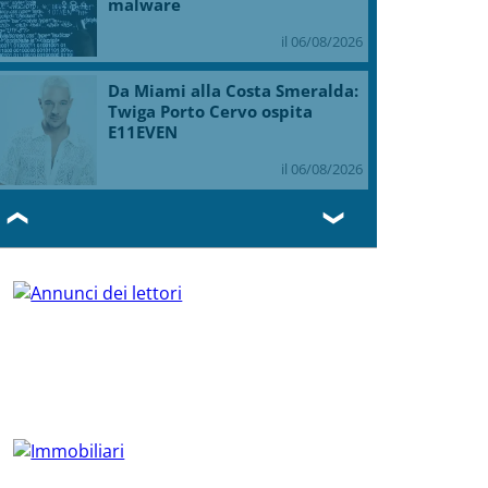
malware
il 06/08/2026
Da Miami alla Costa Smeralda:
Twiga Porto Cervo ospita
E11EVEN
il 06/08/2026
❮
❯