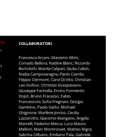
ITÀ
COLLABORATORI
L.
Francesca Arcaro, Massimo Altini,
Corrado Bellora, Nadine Blanc, Riccardo
11
Bortolotti, Manila Calipari, Giulia Calisti,
Nadia Camposaragna, Paolo Ciambi,
m
Filippo Clermont, Carol Di Vito, Christian
Leo Dufour, Christian Evaspasiano,
Giuseppe Farinella, Enrico Formento
Dojot, Bruno Fracasso, Fabio
Francesconi, Sofia Fregnani, Giorgia
Gambino, Paolo Gatto, Michael
Ghignone, Marlène Jorrioz, Cecilia
Lazzarotto, Giacomo Mangano, Angela
Marrelli, Federico Mecca, Luca Mauro
Melloni, Marc Montrosset, Matteo Nigra,
Sabrina Olibano, Emiliano Pala, Gabriele