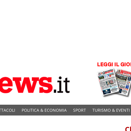
TTACOLI
POLITICA & ECONOMIA
SPORT
TURISMO & EVENTI
C