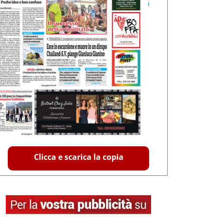
Clicca e scarica la copia