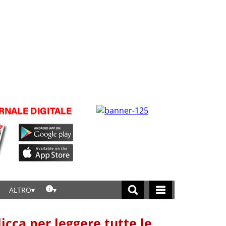
ALTRO
licca per leggere tutte le