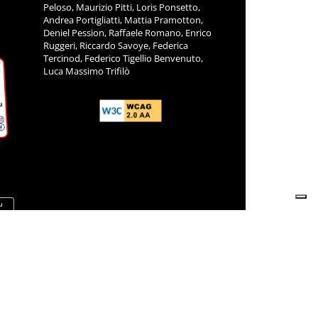
Peloso, Maurizio Pitti, Loris Ponsetto,
Andrea Portigliatti, Mattia Pramotton,
Deniel Pession, Raffaele Romano, Enrico
Ruggeri, Riccardo Savoye, Federica
Tercinod, Federico Tigellio Benvenuto,
Luca Massimo Trifilò