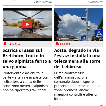
il 07/08/2026
il 07/08/2026
CRONACA
COMUNI
Scarica di sassi sul
Aosta, degrado in via
Breithorn, tratto in
Festaz: installata una
salvo alpinista ferito a
telecamera alla Torre
una gamba
del Lebbroso
L'intervento è avvenuto in
Prime contromosse
parte via terra e in parte con
dell'amministrazione
l'elicottero a causa delle
comunale dopo l'esposto
condizioni meteo. L'alpinista
presentato da residenti della
non ha riportato gravi ferite
zona; promessi anche
maggiori controlli e ulteriori
inter...
di
di