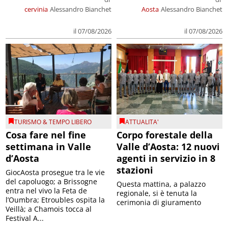
cervinia
Alessandro Bianchet
Aosta
Alessandro Bianchet
il 07/08/2026
il 07/08/2026
TURISMO & TEMPO LIBERO
ATTUALITA'
Cosa fare nel fine
Corpo forestale della
settimana in Valle
Valle d’Aosta: 12 nuovi
d’Aosta
agenti in servizio in 8
stazioni
GiocAosta prosegue tra le vie
del capoluogo; a Brissogne
Questa mattina, a palazzo
entra nel vivo la Feta de
regionale, si è tenuta la
l’Oumbra; Etroubles ospita la
cerimonia di giuramento
Veillà; a Chamois tocca al
Festival A...