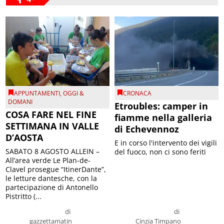
APPUNTAMENTI
,
OGGI &
CRONACA
DOMANI
Etroubles: camper in
COSA FARE NEL FINE
fiamme nella galleria
SETTIMANA IN VALLE
di Echevennoz
D’AOSTA
E in corso l'intervento dei vigili
SABATO 8 AGOSTO ALLEIN –
del fuoco, non ci sono feriti
All’area verde Le Plan-de-
Clavel prosegue “ItinerDante”,
le letture dantesche, con la
partecipazione di Antonello
Pistritto (...
di
di
gazzettamatin
Cinzia Timpano