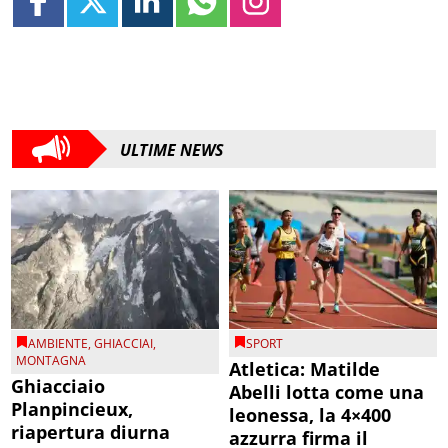
ULTIME NEWS
AMBIENTE
,
GHIACCIAI
,
SPORT
MONTAGNA
Atletica: Matilde
Ghiacciaio
Abelli lotta come una
Planpincieux,
leonessa, la 4×400
riapertura diurna
azzurra firma il