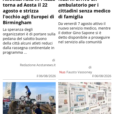
torna ad Aosta il 22
ambulatorio per i
agosto e strizza
cittadini senza medico
l’occhio agli Europei di
di famiglia
Birmingham
Da venerdì 7 agosto attivo il
nuovo servizio medico, mentre
La speranza degli
il dottor Gino Sapone si è
organizzatori è di portare sulla
detto disponibile a proseguire
pedana del salotto buono
nel servizio alla comunità
della città alcuni atleti reduci
dalla rassegna continentale in
programma ...
di
Redazione Aostanews.it
di
Nus
Fausto Vassoney
il 06/08/2026
il 06/08/2026