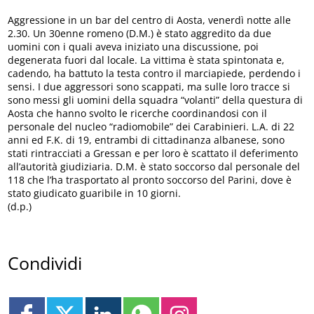
Aggressione in un bar del centro di Aosta, venerdì notte alle
2.30. Un 30enne romeno (D.M.) è stato aggredito da due
uomini con i quali aveva iniziato una discussione, poi
degenerata fuori dal locale. La vittima è stata spintonata e,
cadendo, ha battuto la testa contro il marciapiede, perdendo i
sensi. I due aggressori sono scappati, ma sulle loro tracce si
sono messi gli uomini della squadra “volanti” della questura di
Aosta che hanno svolto le ricerche coordinandosi con il
personale del nucleo “radiomobile” dei Carabinieri. L.A. di 22
anni ed F.K. di 19, entrambi di cittadinanza albanese, sono
stati rintracciati a Gressan e per loro è scattato il deferimento
all’autorità giudiziaria. D.M. è stato soccorso dal personale del
118 che l’ha trasportato al pronto soccorso del Parini, dove è
stato giudicato guaribile in 10 giorni.
(d.p.)
Condividi