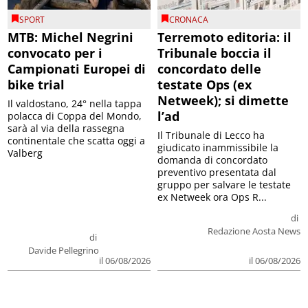
SPORT
CRONACA
MTB: Michel Negrini
Terremoto editoria: il
convocato per i
Tribunale boccia il
Campionati Europei di
concordato delle
bike trial
testate Ops (ex
Netweek); si dimette
Il valdostano, 24° nella tappa
l’ad
polacca di Coppa del Mondo,
sarà al via della rassegna
Il Tribunale di Lecco ha
continentale che scatta oggi a
giudicato inammissibile la
Valberg
domanda di concordato
preventivo presentata dal
gruppo per salvare le testate
ex Netweek ora Ops R...
di
Redazione Aosta News
di
Davide Pellegrino
il 06/08/2026
il 06/08/2026