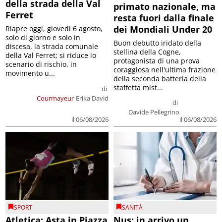
della strada della Val
primato nazionale, ma
Ferret
resta fuori dalla finale
dei Mondiali Under 20
Riapre oggi, giovedì 6 agosto,
solo di giorno e solo in
Buon debutto iridato della
discesa, la strada comunale
stellina della Cogne,
della Val Ferret; si riduce lo
protagonista di una prova
scenario di rischio, in
coraggiosa nell'ultima frazione
movimento u...
della seconda batteria della
staffetta mist...
di
Courmayeur
Erika David
di
Davide Pellegrino
il 06/08/2026
il 06/08/2026
SPORT
SANITÀ
Atletica: Asta in Piazza
Nus: in arrivo un