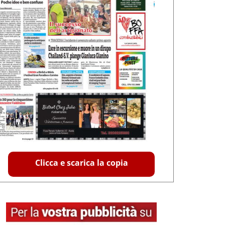
Clicca e scarica la copia