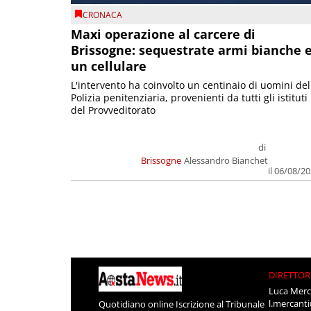
CRONACA
Maxi operazione al carcere di
Brissogne: sequestrate armi bianche 
un cellulare
L'intervento ha coinvolto un centinaio di uomini del
Polizia penitenziaria, provenienti da tutti gli istituti
del Provveditorato
di
Brissogne
Alessandro Bianchet
il 06/08/2
DIRETTOR
Luca Merc
l.mercant
Quotidiano online Iscrizione al Tribunale