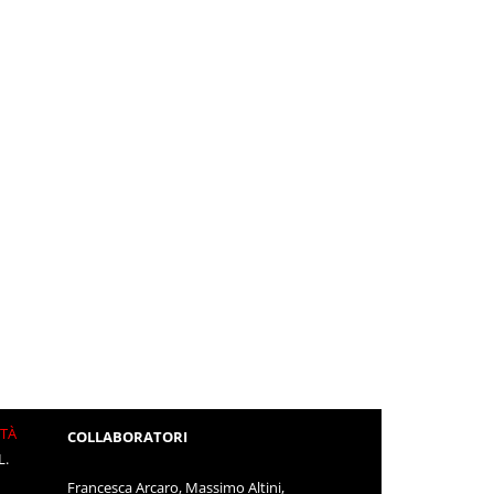
ITÀ
COLLABORATORI
L.
Francesca Arcaro, Massimo Altini,