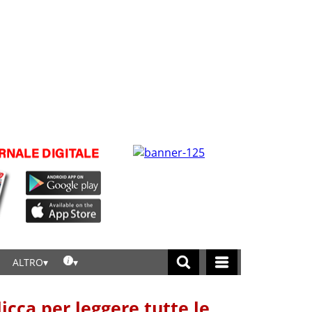
ALTRO
licca per leggere tutte le