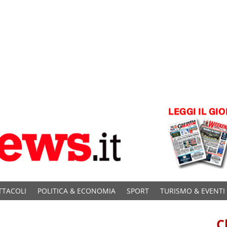
TTACOLI
POLITICA & ECONOMIA
SPORT
TURISMO & EVENTI
C