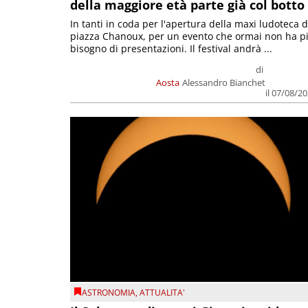
della maggiore età parte già col botto
In tanti in coda per l'apertura della maxi ludoteca d
piazza Chanoux, per un evento che ormai non ha p
bisogno di presentazioni. Il festival andrà ...
di
Aosta
Alessandro Bianchet
il 07/08/2
ASTRONOMIA
,
ATTUALITA'