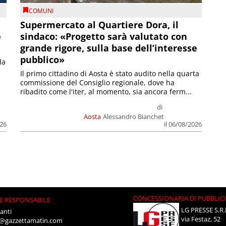
COMUNI
Supermercato al Quartiere Dora, il
e
sindaco: «Progetto sarà valutato con
grande rigore, sulla base dell’interesse
pubblico»
la
Il primo cittadino di Aosta è stato audito nella quarta
commissione del Consiglio regionale, dove ha
ribadito come l'iter, al momento, sia ancora ferm...
di
Aosta
Alessandro Bianchet
026
il 06/08/2026
CONCESSIONARIA DI PUBBLIC
E RESPONSABILE
LG PRESSE S.R.
anti
via Festaz, 52
i@gazzettamatin.com