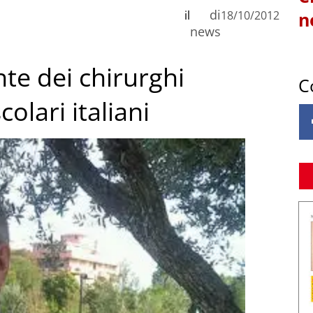
di
il
18/10/2012
n
news
nte dei chirurghi
C
olari italiani