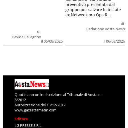
preventivo presentata dal
gruppo per salvare le testate
ex Netweek ora Ops R...
di
Redazione Aosta News
di
Davide Pellegrino
il 06/08/2026
il 06/08/2026
Quotidiano online Iscrizione al Tribunale di Aosta n.
8/2012
Autorizzazione del 13/12/2012
www.gazzettamatin.com
Editore
LG PRESSE S.R.L.