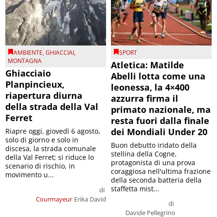
AMBIENTE
,
GHIACCIAI
,
SPORT
MONTAGNA
Atletica: Matilde
Ghiacciaio
Abelli lotta come una
Planpincieux,
leonessa, la 4×400
riapertura diurna
azzurra firma il
della strada della Val
primato nazionale, ma
Ferret
resta fuori dalla finale
dei Mondiali Under 20
Riapre oggi, giovedì 6 agosto,
solo di giorno e solo in
Buon debutto iridato della
discesa, la strada comunale
stellina della Cogne,
della Val Ferret; si riduce lo
protagonista di una prova
scenario di rischio, in
coraggiosa nell'ultima frazione
movimento u...
della seconda batteria della
staffetta mist...
di
Courmayeur
Erika David
di
Davide Pellegrino