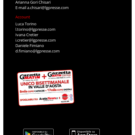
Arianna Gori Chisari
E-mail
a.chisari@lgpresse.com
Account
Luca Torino
l.torino@lgpresse.com
Ivana Cretier
i.cretier@lgpresse.com
Daniele Fimiano
d.fimiano@lgpresse.com