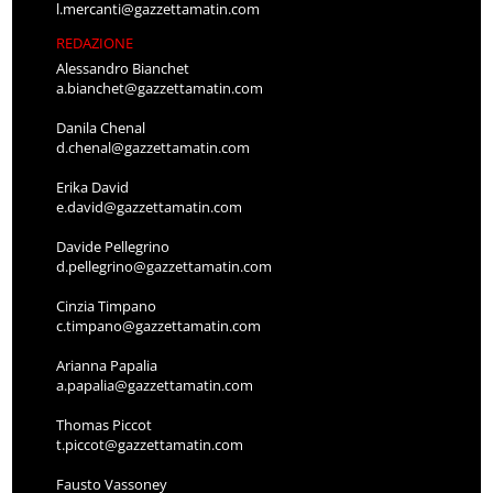
l.mercanti@gazzettamatin.com
REDAZIONE
Alessandro Bianchet
a.bianchet@gazzettamatin.com
Danila Chenal
d.chenal@gazzettamatin.com
Erika David
e.david@gazzettamatin.com
Davide Pellegrino
d.pellegrino@gazzettamatin.com
Cinzia Timpano
c.timpano@gazzettamatin.com
Arianna Papalia
a.papalia@gazzettamatin.com
Thomas Piccot
t.piccot@gazzettamatin.com
Fausto Vassoney