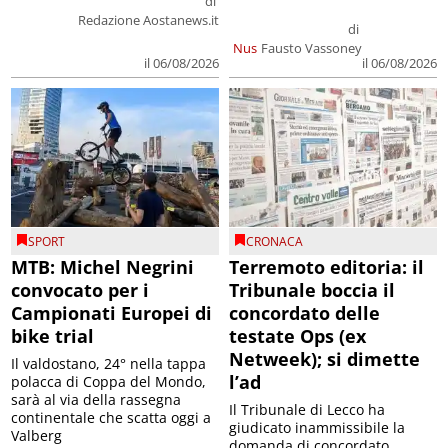
di
Redazione Aostanews.it
di
Nus
Fausto Vassoney
il 06/08/2026
il 06/08/2026
SPORT
CRONACA
MTB: Michel Negrini
Terremoto editoria: il
convocato per i
Tribunale boccia il
Campionati Europei di
concordato delle
bike trial
testate Ops (ex
Netweek); si dimette
Il valdostano, 24° nella tappa
l’ad
polacca di Coppa del Mondo,
sarà al via della rassegna
Il Tribunale di Lecco ha
continentale che scatta oggi a
giudicato inammissibile la
Valberg
domanda di concordato