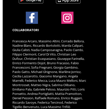
COLLABORATORI
Francesca Arcaro, Massimo Altini, Corrado Bellora,
Nadine Blanc, Riccardo Bortolotti, Manila Calipari,
Giulia Calisti, Nadia Camposaragna, Paolo Ciambi,
Filippo Clermont, Carol Di Vito, Christian Leo
Dufour, Christian Evaspasiano, Giuseppe Farinella,
Enrico Formento Dojot, Bruno Fracasso, Fabio
Francesconi, Sofia Fregnani, Giorgia Gambino,
Paolo Gatto, Michael Ghignone, Marlène Jorrioz,
Cecilia Lazzarotto, Giacomo Mangano, Angela
Marrelli, Federico Mecca, Luca Mauro Melloni, Marc
Montrosset, Matteo Nigra, Sabrina Olibano,
Emiliano Pala, Gabriele Peloso, Maurizio Pitti, Loris
Ponsetto, Andrea Portigliatti, Mattia Pramotton,
Deniel Pession, Raffaele Romano, Enrico Ruggeri,
Riccardo Savoye, Federica Tercinod, Federico
Tigellio Benvenuto, Luca Massimo Trifilò