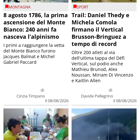
MONTAGNA
SPORT
8 agosto 1786, la prima
Trail: Daniel Thedy e
ascensione del Monte
Michela Comola
Bianco: 240 anni fa
firmano il Vertical
nasceva l’alpinismo
Brusson-Bringuez a
tempo di record
I primi a raggiungere la vetta
del Monte Bianco furono
Oltre 200 atleti al via
Jacques Balmat e Michel
dell'ultima tappa del Défì
Gabriel Paccard
Vertical, sul podio anche
Mathieu Brunod, Alex
Noussan, Miriam Di Vincenzo
e Kaitlin Allen
di
di
Cinzia Timpano
Davide Pellegrino
il 08/08/2026
il 08/08/2026