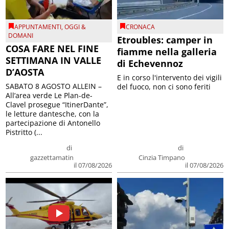
APPUNTAMENTI
,
OGGI &
CRONACA
DOMANI
Etroubles: camper in
COSA FARE NEL FINE
fiamme nella galleria
SETTIMANA IN VALLE
di Echevennoz
D’AOSTA
E in corso l'intervento dei vigili
SABATO 8 AGOSTO ALLEIN –
del fuoco, non ci sono feriti
All’area verde Le Plan-de-
Clavel prosegue “ItinerDante”,
le letture dantesche, con la
partecipazione di Antonello
Pistritto (...
di
di
gazzettamatin
Cinzia Timpano
il 07/08/2026
il 07/08/2026