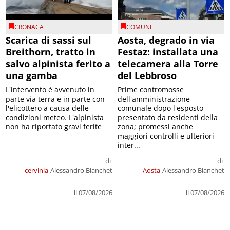
CRONACA
COMUNI
Scarica di sassi sul
Aosta, degrado in via
Breithorn, tratto in
Festaz: installata una
salvo alpinista ferito a
telecamera alla Torre
una gamba
del Lebbroso
L'intervento è avvenuto in
Prime contromosse
parte via terra e in parte con
dell'amministrazione
l'elicottero a causa delle
comunale dopo l'esposto
condizioni meteo. L'alpinista
presentato da residenti della
non ha riportato gravi ferite
zona; promessi anche
maggiori controlli e ulteriori
inter...
di
di
cervinia
Alessandro Bianchet
Aosta
Alessandro Bianchet
il 07/08/2026
il 07/08/2026