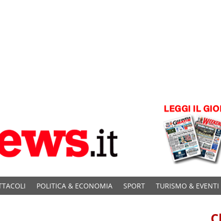
TTACOLI
POLITICA & ECONOMIA
SPORT
TURISMO & EVENTI
C