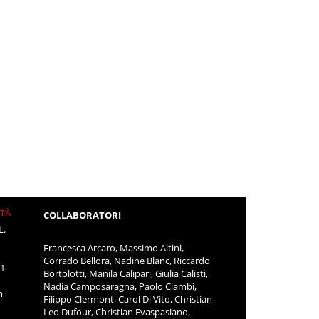
ITÀ
COLLABORATORI
L.
Francesca Arcaro, Massimo Altini,
Corrado Bellora, Nadine Blanc, Riccardo
11
Bortolotti, Manila Calipari, Giulia Calisti,
Nadia Camposaragna, Paolo Ciambi,
m
Filippo Clermont, Carol Di Vito, Christian
Leo Dufour, Christian Evaspasiano,