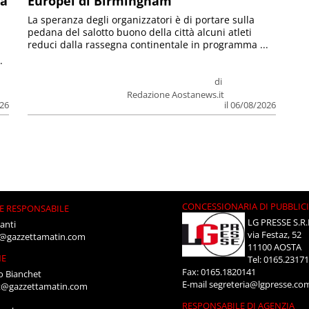
la
Europei di Birmingham
La speranza degli organizzatori è di portare sulla
pedana del salotto buono della città alcuni atleti
reduci dalla rassegna continentale in programma ...
.
di
Redazione Aostanews.it
026
il 06/08/2026
CONCESSIONARIA DI PUBBLIC
E RESPONSABILE
LG PRESSE S.R.
anti
via Festaz, 52
i@gazzettamatin.com
11100 AOSTA
NE
Tel: 0165.2317
Fax: 0165.1820141
o Bianchet
E-mail
segreteria@lgpresse.co
t@gazzettamatin.com
RESPONSABILE DI AGENZIA