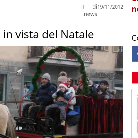
di
il
19/11/2012
n
news
 in vista del Natale
C