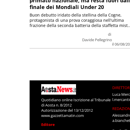
primato nazionale, ma resta fuori dal
finale dei Mondiali Under 20
Buon debutto iridato della stellina della Cogne,
protagonista di una prova coraggiosa nell'ultima
frazione della seconda batteria della staffetta mist..
di
Davide Pellegrino
il 06/08/2
DIRETTOR
Luca Merc
l.mercant
Quotidiano online Iscrizione al Tribunale
di Aosta n. 8/2012
REDAZIO
Autorizzazione del 13/12/2012
Alessandr
www.gazzettamatin.com
a.bianche
Editore