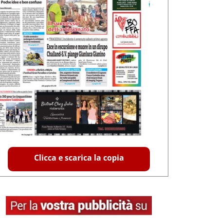
Clicca e scarica la copia