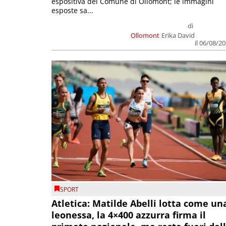
espositiva del Comune di Ollomont; le immagini
esposte sa...
di
Ollomont
Erika David
il 06/08/2
SPORT
Atletica: Matilde Abelli lotta come un
leonessa, la 4×400 azzurra firma il