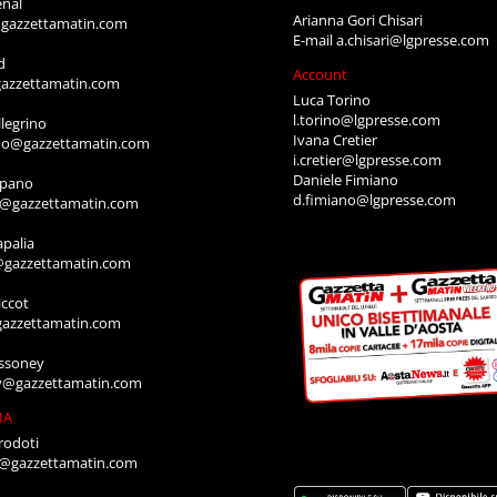
enal
Arianna Gori Chisari
gazzettamatin.com
E-mail
a.chisari@lgpresse.com
d
Account
azzettamatin.com
Luca Torino
l.torino@lgpresse.com
legrino
Ivana Cretier
ino@gazzettamatin.com
i.cretier@lgpresse.com
Daniele Fimiano
mpano
d.fimiano@lgpresse.com
o@gazzettamatin.com
apalia
@gazzettamatin.com
ccot
gazzettamatin.com
ssoney
y@gazzettamatin.com
IA
rodoti
a@gazzettamatin.com