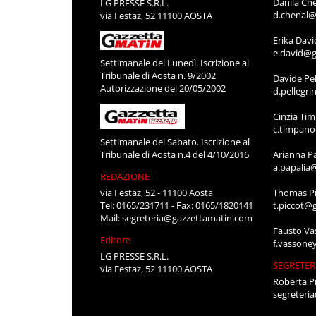
Danila Ch
LG PRESSE S.R.L.
d.chenal@
via Festaz, 52 11100 AOSTA
Erika Davi
e.david@g
Settimanale del Lunedì. Iscrizione al
Tribunale di Aosta n. 9/2002
Davide Pel
Autorizzazione del 20/05/2002
d.pellegr
Cinzia Ti
c.timpan
Settimanale del Sabato. Iscrizione al
Tribunale di Aosta n.4 del 4/10/2016
Arianna P
a.papalia
REDAZIONE
via Festaz, 52 - 11100 Aosta
Thomas Pi
Tel: 0165/231711 - Fax: 0165/1820141
t.piccot@
Mail:
segreteria@gazzettamatin.com
Fausto Va
Editore
f.vassone
LG PRESSE S.R.L.
SEGRETER
via Festaz, 52 11100 AOSTA
Roberta P
segreteri