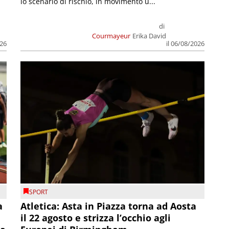
lo scenario di rischio, in movimento u...
di
Courmayeur
Erika David
026
il 06/08/2026
SPORT
a
Atletica: Asta in Piazza torna ad Aosta
il 22 agosto e strizza l’occhio agli