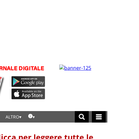
ALTRO
licca per leggere tutte le