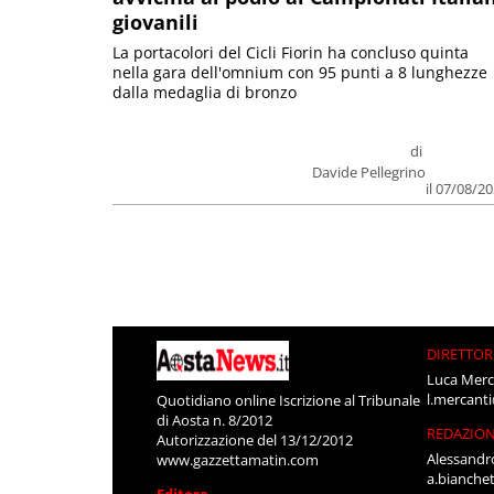
giovanili
La portacolori del Cicli Fiorin ha concluso quinta
nella gara dell'omnium con 95 punti a 8 lunghezze
dalla medaglia di bronzo
di
Davide Pellegrino
il 07/08/2
DIRETTOR
Luca Merc
l.mercant
Quotidiano online Iscrizione al Tribunale
di Aosta n. 8/2012
REDAZIO
Autorizzazione del 13/12/2012
Alessandr
www.gazzettamatin.com
a.bianche
Editore