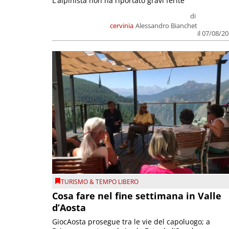
L'alpinista non ha riportato gravi ferite
di
cervinia
Alessandro Bianchet
il 07/08/2
TURISMO & TEMPO LIBERO
Cosa fare nel fine settimana in Valle
d’Aosta
GiocAosta prosegue tra le vie del capoluogo; a