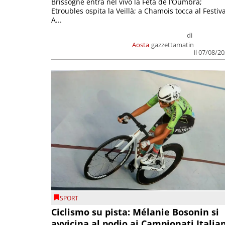
Brissogne entra nel vivo la Feta de l’Oumbra;
Etroubles ospita la Veillà; a Chamois tocca al Festiva
A...
di
Aosta
gazzettamatin
il 07/08/2
SPORT
Ciclismo su pista: Mélanie Bosonin si
avvicina al podio ai Campionati Italia