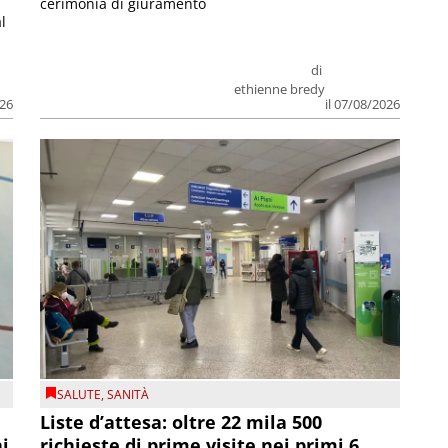
cerimonia di giuramento
l
di
ethienne bredy
026
il 07/08/2026
SALUTE
,
SANITÀ
Liste d’attesa: oltre 22 mila 500
ni
richieste di prime visite nei primi 6