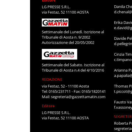
Danila Ch
LG PRESSE S.R.L.
d.chenal@
via Festaz, 52 11100 AOSTA
Erika Davi
e.david@g
Settimanale del Lunedì. Iscrizione al
Tribunale di Aosta n. 9/2002
Davide Pel
Autorizzazione del 20/05/2002
d.pellegr
Cinzia Ti
c.timpan
Settimanale del Sabato. Iscrizione al
Tribunale di Aosta n.4 del 4/10/2016
Arianna P
a.papalia
REDAZIONE
via Festaz, 52 - 11100 Aosta
Thomas Pi
Tel: 0165/231711 - Fax: 0165/1820141
t.piccot@
Mail:
segreteria@gazzettamatin.com
Fausto Va
Editore
f.vassone
LG PRESSE S.R.L.
SEGRETER
via Festaz, 52 11100 AOSTA
Roberta P
segreteri