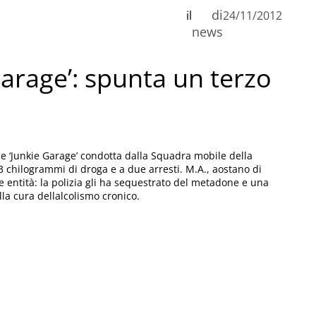
di
il
24/11/2012
news
arage’: spunta un terzo
e ‘Junkie Garage’ condotta dalla Squadra mobile della
3 chilogrammi di droga e a due arresti. M.A., aostano di
ve entità: la polizia gli ha sequestrato del metadone e una
la cura dellalcolismo cronico.