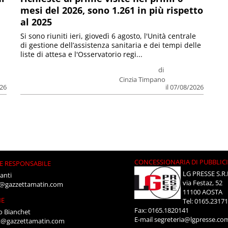
mesi del 2026, sono 1.261 in più rispetto
al 2025
Si sono riuniti ieri, giovedì 6 agosto, l'Unità centrale
di gestione dell’assistenza sanitaria e dei tempi delle
liste di attesa e l'Osservatorio regi...
di
Cinzia Timpano
026
il 07/08/2026
CONCESSIONARIA DI PUBBLIC
E RESPONSABILE
LG PRESSE S.R.
anti
via Festaz, 52
i@gazzettamatin.com
11100 AOSTA
NE
Tel: 0165.2317
Fax: 0165.1820141
o Bianchet
E-mail
segreteria@lgpresse.co
t@gazzettamatin.com