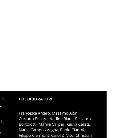
ITÀ
COLLABORATORI
L.
Francesca Arcaro, Massimo Altini,
Corrado Bellora, Nadine Blanc, Riccardo
11
Bortolotti, Manila Calipari, Giulia Calisti,
Nadia Camposaragna, Paolo Ciambi,
m
Filippo Clermont, Carol Di Vito, Christian