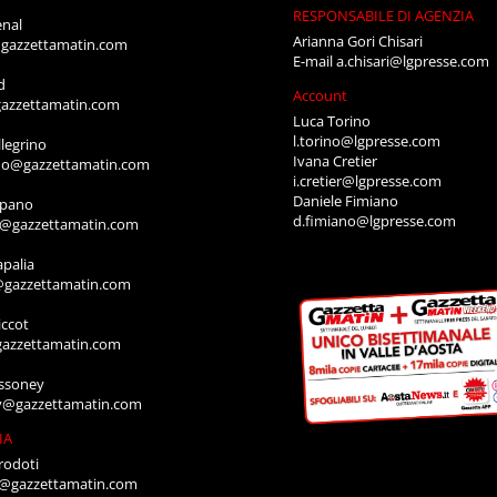
RESPONSABILE DI AGENZIA
enal
Arianna Gori Chisari
gazzettamatin.com
E-mail
a.chisari@lgpresse.com
d
Account
azzettamatin.com
Luca Torino
l.torino@lgpresse.com
legrino
Ivana Cretier
ino@gazzettamatin.com
i.cretier@lgpresse.com
Daniele Fimiano
mpano
d.fimiano@lgpresse.com
o@gazzettamatin.com
apalia
@gazzettamatin.com
ccot
gazzettamatin.com
ssoney
y@gazzettamatin.com
IA
rodoti
a@gazzettamatin.com