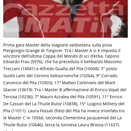
Prima gara Master della stagione valdostana sulla pista
Piergiorgio Grange di Torgnon. Tra i Master A si è imposto il
vincitore dell’ultima Coppa del Mondo di sci d’erba, l’alpino
Edoardo Frau (5976), che ha preceduto il lombardo Massimo
Treccani (10041) e Alfredo Gualla del Pila (10068); 7° posto
Guido Lami del Cervino Valtournenche (10264), 9° Corrado
Canonico del Pila (10303), 17° Matteo Cortinovis del Mont
Glacier (10619). Tra i Master B affermazione di Enrico Voyat del
Tersiva (10236); 7° Mauro Azzalea del Pila (10591), 11° Enrico
De Cassan del La Thuile Rutor (10838), 15° Luigino Milliery del
Pila (11011). Laura Fossali (foto) del Pila ha invece trionfato tra
le Master C in 10566; seconda Clementina Jacquemod del La
Thuile Rutor (10646), terza la torinese Laura Brossa (11637).