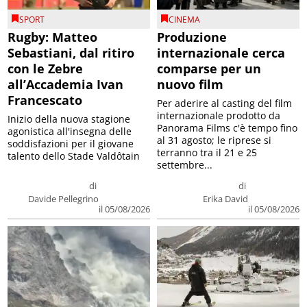
SPORT
CINEMA
Rugby: Matteo
Produzione
Sebastiani, dal ritiro
internazionale cerca
con le Zebre
comparse per un
all’Accademia Ivan
nuovo film
Francescato
Per aderire al casting del film
internazionale prodotto da
Inizio della nuova stagione
Panorama Films c'è tempo fino
agonistica all'insegna delle
al 31 agosto; le riprese si
soddisfazioni per il giovane
terranno tra il 21 e 25
talento dello Stade Valdôtain
settembre...
di
di
Davide Pellegrino
Erika David
il 05/08/2026
il 05/08/2026