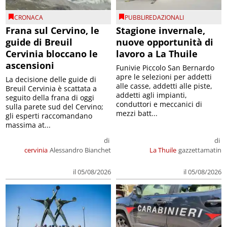
CRONACA
PUBBLIREDAZIONALI
Frana sul Cervino, le
Stagione invernale,
guide di Breuil
nuove opportunità di
Cervinia bloccano le
lavoro a La Thuile
ascensioni
Funivie Piccolo San Bernardo
apre le selezioni per addetti
La decisione delle guide di
alle casse, addetti alle piste,
Breuil Cervinia è scattata a
addetti agli impianti,
seguito della frana di oggi
conduttori e meccanici di
sulla parete sud del Cervino;
mezzi batt...
gli esperti raccomandano
massima at...
di
di
cervinia
Alessandro Bianchet
La Thuile
gazzettamatin
il 05/08/2026
il 05/08/2026