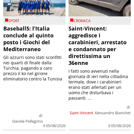
SPORT
CRONACA
Baseball5: l’Italia
Saint-Vincent:
conclude al quinto
aggredisce i
posto i Giochi del
carabinieri, arrestato
Mediterraneo
e condannato per
direttissima un
Gli azzurri sono stati sconfitti
36enne
nei quarti di finale dalla
Turchia, pagando a caro
I fatti sono avvenuti nella
prezzo il ko nel girone
giornata di ieri nella cittadina
eliminatorio contro la Tunisia
termale, dove i carabinieri
erano stati allertati per un
uomo che disturbava i
passanti. ...
di
Saint-Vincent
Alessandro Bianchet
di
Davide Pellegrino
il 05/08/2026
il 05/08/2026