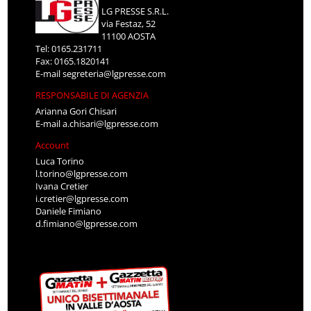
LG PRESSE S.R.L.
via Festaz, 52
11100 AOSTA
Tel: 0165.231711
Fax: 0165.1820141
E-mail
segreteria@lgpresse.com
RESPONSABILE DI AGENZIA
Arianna Gori Chisari
E-mail
a.chisari@lgpresse.com
Account
Luca Torino
l.torino@lgpresse.com
Ivana Cretier
i.cretier@lgpresse.com
Daniele Fimiano
d.fimiano@lgpresse.com