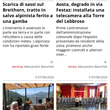
Scarica di sassi sul
Aosta, degrado in via
Breithorn, tratto in
Festaz: installata una
salvo alpinista ferito a
telecamera alla Torre
una gamba
del Lebbroso
L'intervento è avvenuto in
Prime contromosse
parte via terra e in parte con
dell'amministrazione
l'elicottero a causa delle
comunale dopo l'esposto
condizioni meteo. L'alpinista
presentato da residenti della
non ha riportato gravi ferite
zona; promessi anche
maggiori controlli e ulteriori
inter...
di
di
cervinia
Alessandro Bianchet
Aosta
Alessandro Bianchet
il 07/08/2026
il 07/08/2026