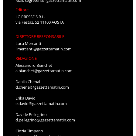
Mail:
segreteria@gazzettamatin.com
Editore
LG PRESSE S.R.L.
via Festaz, 52 11100 AOSTA
DIRETTORE RESPONSABILE
Luca Mercanti
l.mercanti@gazzettamatin.com
REDAZIONE
Alessandro Bianchet
a.bianchet@gazzettamatin.com
Danila Chenal
d.chenal@gazzettamatin.com
Erika David
e.david@gazzettamatin.com
Davide Pellegrino
d.pellegrino@gazzettamatin.com
Cinzia Timpano