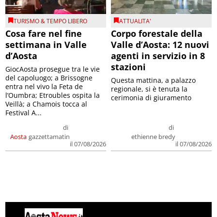
TURISMO & TEMPO LIBERO
ATTUALITA'
Cosa fare nel fine
Corpo forestale della
settimana in Valle
Valle d’Aosta: 12 nuovi
d’Aosta
agenti in servizio in 8
stazioni
GiocAosta prosegue tra le vie
del capoluogo; a Brissogne
Questa mattina, a palazzo
entra nel vivo la Feta de
regionale, si è tenuta la
l’Oumbra; Etroubles ospita la
cerimonia di giuramento
Veillà; a Chamois tocca al
Festival A...
di
di
Aosta
gazzettamatin
ethienne bredy
il 07/08/2026
il 07/08/2026